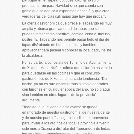
participar en el Tapeando, pues Xixona no solo
produce turrón para Navidad sino que cuenta con
gente que se dedica a experimentar con él y que crea
verdaderas delicias culinarias que hay que probar”.
La oferta gastronómica que ofrece el Tapeando es muy
amplia y abarca gran variedad de tapas que se
pueden tomar como aperitivo, comida, cena e, incluso,
postre. “El Tapeando nos permite pasar todo el día de
tapas disfrutando de buena comida y también
aprovechar para pasear y conocer la localidad”, insiste
la alcaldesa.
Por su parte, la concejala de Turismo del Ayuntamiento
de Xixona, María Núñez, afirma que el turrón ha venido
para quedarse en las cocinas y que el concurso
gastronómico de Xixona ha marcado tendencia. “De
hecho, ya no es raro encontrarnos platos elaborados
con turrones en cualquier época del año, no solo aquí
sino también en otros lugares de la provincia”,
argumenta.
“Todo aquel que viene a este evento se queda
enamorado de nuestra gastronomía, de nuestra gente
y de nuestro pueblo”, asegura la edil, que aprovecha
para invitar a los vecinos de toda la provincia a “venir
este mes a Xixona a disfrutar del Tapeando y de todas
las actividades complementarias que se han