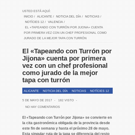
USTED ESTÁ AQUÍ:
INICIO
/
ALICANTE
/
NOTICIA DEL DÍA
/
NOTICIAS
/
NOTÍCIES 12
/
VALENCIA
/
EL «TAPEANDO CON TURRÓN POR JIJONA» CUENTA
POR PRIMERA VEZ CON UN CHEF PROFESIONAL COMO
JURADO DE LA MEJOR TAPA CON TURRÓN
El «Tapeando con Turrón por
Jijona» cuenta por primera
vez con un chef profesional
como jurado de la mejor
tapa con turrón
ALICANTE
NOTICIA DEL DÍA
NOTICIAS
NOTÍCIES 12
VALENCIA
5 DE MAYO DE 2017
-
182 VISTO
-
NO HAY COMENTARIOS
El «Tapeando con Turrón por Jijona» se convierte en
la cita gastronómica obligada de la provincia desde
este fin de semana y hasta el próximo 28 de mayo.
Esta singular ruta de la tapa se diferencia del resto