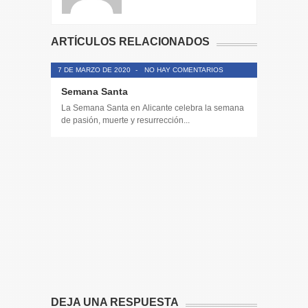
ARTÍCULOS RELACIONADOS
7 DE MARZO DE 2020
-
NO HAY COMENTARIOS
Semana Santa
La Semana Santa en Alicante celebra la semana
de pasión, muerte y resurrección...
14 DE JULIO
Toda la 
𝟭𝟮𝗲𝗻𝗱𝗶𝗴
El informa
participaci
DEJA UNA RESPUESTA