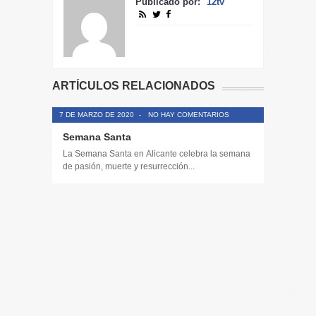
Publicado por:
12tv
ARTÍCULOS RELACIONADOS
7 DE MARZO DE 2020
-
NO HAY COMENTARIOS
Semana Santa
La Semana Santa en Alicante celebra la semana
de pasión, muerte y resurrección...
14 DE JULIO
Toda la 
𝟭𝟮𝗲𝗻𝗱𝗶𝗴
El informa
participaci