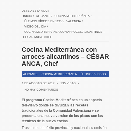
USTED ESTÁ AQUÍ:
INICIO
/
ALICANTE
/
COCINA MEDITERRÁNEA
/
ÚLTIMOS VÍDEOS EN 12TV
/
VALENCIA
/
VÍDEO DEL DÍA
/
COCINA MEDITERRÁNEA CON ARROCES ALICANTINOS –
CÉSAR ANCA, CHEF
Cocina Mediterránea con
arroces alicantinos – CÉSAR
ANCA, Chef
ALICANTE
COCINA MEDITERRÁNEA
ÚLTIMOS VÍDEOS
EN 12TV
VALENCIA
VÍDEO DEL DÍA
4 DE AGOSTO DE 2017
-
235 VISTO
-
NO HAY COMENTARIOS
El programa Cocina Mediterránea es un espacio
televisivo donde se divulgan las recetas
tradicionales de la Comunidad Valenciana y se
presenta una nueva versión de los platos con las
técnicas de la nueva cocina.
Tras el rotundo éxito provincial y nacional, su emisión