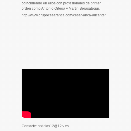
coincidiendo en ellos con profesionales de primer
orden como Antonio Ortega y Martín Berasategui.
http://www.grupocesaranca.com/cesar-anca-alicante/
Contacte: noticias12@12tv.es