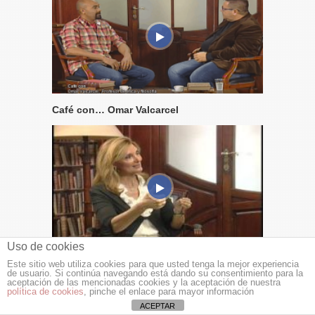
Café con… Omar Valcarcel
Uso de cookies
Café con Mila Cahue
Este sitio web utiliza cookies para que usted tenga la mejor experiencia
de usuario. Si continúa navegando está dando su consentimiento para la
aceptación de las mencionadas cookies y la aceptación de nuestra
política de cookies
, pinche el enlace para mayor información
ACEPTAR