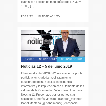
cuenta con edición de mediodía/tarde (14:30 y
18:00) […]
─
POR
12TV
IN:
NOTICIAS 12TV
12 VISTO
-
NO HAY COMENTARIOS
5 DE JUNIO DE 2019
Noticias 12 – 5 de junio 2019
El informativo NOTICIAS12 se caracteriza por la
participación ciudadana, el tratamiento
equilibrado de las noticias, la exigencia
informativa y la implicación con el fomento de los
valores de la Comunidad Valenciana. Informativo
Noticias12. Presentado por los periodistas
alicantinos Andrés Maestre (@andres_mcano)e
Isabel Montaño (@Isabelmont7) , el espacio