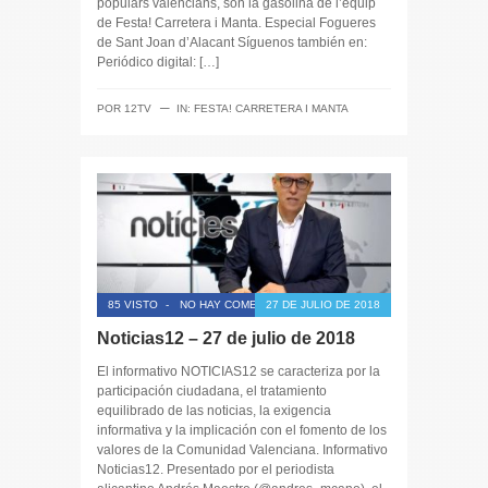
populars valencians, són la gasolina de l’equip
de Festa! Carretera i Manta. Especial Fogueres
de Sant Joan d’Alacant Síguenos también en:
Periódico digital: […]
─
POR
12TV
IN:
FESTA! CARRETERA I MANTA
85 VISTO
-
NO HAY COMENTARIOS
27 DE JULIO DE 2018
Noticias12 – 27 de julio de 2018
El informativo NOTICIAS12 se caracteriza por la
participación ciudadana, el tratamiento
equilibrado de las noticias, la exigencia
informativa y la implicación con el fomento de los
valores de la Comunidad Valenciana. Informativo
Noticias12. Presentado por el periodista