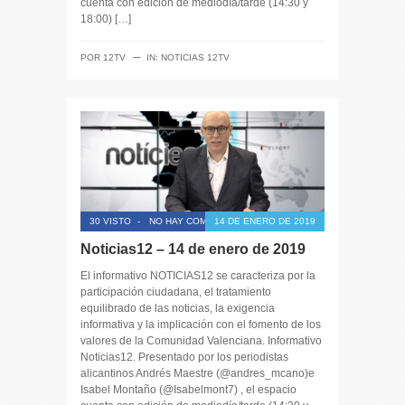
cuenta con edición de mediodía/tarde (14:30 y
18:00) […]
─
POR
12TV
IN:
NOTICIAS 12TV
30 VISTO
-
NO HAY COMENTARIOS
14 DE ENERO DE 2019
Noticias12 – 14 de enero de 2019
El informativo NOTICIAS12 se caracteriza por la
participación ciudadana, el tratamiento
equilibrado de las noticias, la exigencia
informativa y la implicación con el fomento de los
valores de la Comunidad Valenciana. Informativo
Noticias12. Presentado por los periodistas
alicantinos Andrés Maestre (@andres_mcano)e
Isabel Montaño (@Isabelmont7) , el espacio