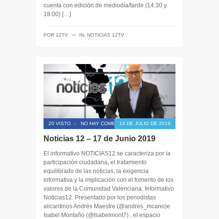
cuenta con edición de mediodía/tarde (14:30 y
18:00) […]
─
POR
12TV
IN:
NOTICIAS 12TV
20 VISTO
-
NO HAY COMENTARIOS
14 DE JULIO DE 2019
Noticias 12 – 17 de Junio 2019
El informativo NOTICIAS12 se caracteriza por la
participación ciudadana, el tratamiento
equilibrado de las noticias, la exigencia
informativa y la implicación con el fomento de los
valores de la Comunidad Valenciana. Informativo
Noticias12. Presentado por los periodistas
alicantinos Andrés Maestre (@andres_mcano)e
Isabel Montaño (@Isabelmont7) , el espacio