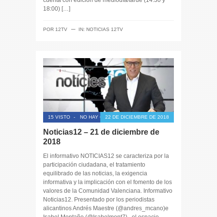
18:00) […]
─
POR
12TV
IN:
NOTICIAS 12TV
15 VISTO
-
NO HAY COMENTARIOS
22 DE DICIEMBRE DE 2018
Noticias12 – 21 de diciembre de
2018
El informativo NOTICIAS12 se caracteriza por la
participación ciudadana, el tratamiento
equilibrado de las noticias, la exigencia
informativa y la implicación con el fomento de los
valores de la Comunidad Valenciana. Informativo
Noticias12. Presentado por los periodistas
alicantinos Andrés Maestre (@andres_mcano)e