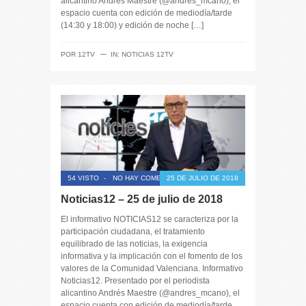
alicantino Andrés Maestre (@andres_mcano), el
espacio cuenta con edición de mediodía/tarde
(14:30 y 18:00) y edición de noche […]
─
POR
12TV
IN:
NOTICIAS 12TV
54 VISTO
-
NO HAY COMENTARIOS
25 DE JULIO DE 2018
Noticias12 – 25 de julio de 2018
El informativo NOTICIAS12 se caracteriza por la
participación ciudadana, el tratamiento
equilibrado de las noticias, la exigencia
informativa y la implicación con el fomento de los
valores de la Comunidad Valenciana. Informativo
Noticias12. Presentado por el periodista
alicantino Andrés Maestre (@andres_mcano), el
espacio cuenta con edición de mediodía/tarde