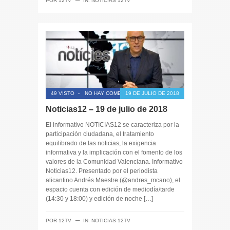
─
POR
12TV
IN:
NOTICIAS 12TV
49 VISTO
-
NO HAY COMENTARIOS
19 DE JULIO DE 2018
Noticias12 – 19 de julio de 2018
El informativo NOTICIAS12 se caracteriza por la
participación ciudadana, el tratamiento
equilibrado de las noticias, la exigencia
informativa y la implicación con el fomento de los
valores de la Comunidad Valenciana. Informativo
Noticias12. Presentado por el periodista
alicantino Andrés Maestre (@andres_mcano), el
espacio cuenta con edición de mediodía/tarde
(14:30 y 18:00) y edición de noche […]
─
POR
12TV
IN:
NOTICIAS 12TV