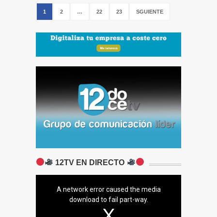
1
2
…
22
23
SGUIENTE
12TV EN DIRECTO
A network error caused the media
download to fail part-way.