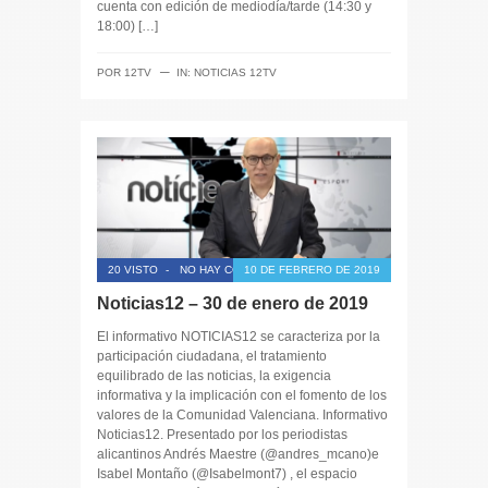
cuenta con edición de mediodía/tarde (14:30 y
18:00) […]
─
POR
12TV
IN:
NOTICIAS 12TV
20 VISTO
-
NO HAY COMENTARIOS
10 DE FEBRERO DE 2019
Noticias12 – 30 de enero de 2019
El informativo NOTICIAS12 se caracteriza por la
participación ciudadana, el tratamiento
equilibrado de las noticias, la exigencia
informativa y la implicación con el fomento de los
valores de la Comunidad Valenciana. Informativo
Noticias12. Presentado por los periodistas
alicantinos Andrés Maestre (@andres_mcano)e
Isabel Montaño (@Isabelmont7) , el espacio