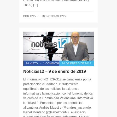
cuenta con edición de mediodía/tarde (14:30 y
18:00) […]
─
POR
12TV
IN:
NOTICIAS 12TV
26 VISTO
-
1 COMENTARIO
10 DE ENERO DE 2019
Noticias12 – 9 de enero de 2019
El informativo NOTICIAS12 se caracteriza por la
participación ciudadana, el tratamiento
equilibrado de las noticias, la exigencia
informativa y la implicación con el fomento de los
valores de la Comunidad Valenciana. Informativo
Noticias12. Presentado por los periodistas
alicantinos Andrés Maestre (@andres_mcano)e
Isabel Montaño (@Isabelmont7) , el espacio
cuenta con edición de mediodía/tarde (14:30 y