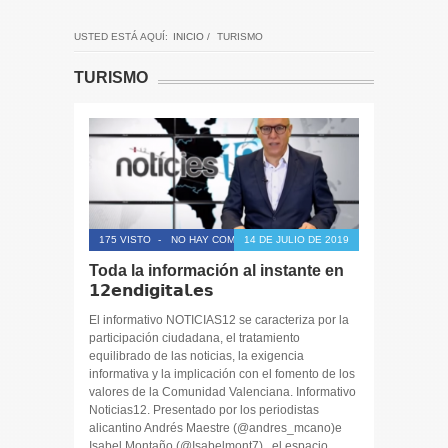
USTED ESTÁ AQUÍ:
INICIO
/
TURISMO
TURISMO
175 VISTO
-
NO HAY COMENTARIOS
14 DE JULIO DE 2019
Toda la información al instante en
𝟭𝟮𝗲𝗻𝗱𝗶𝗴𝗶𝘁𝗮𝗹.𝗲𝘀
El informativo NOTICIAS12 se caracteriza por la
participación ciudadana, el tratamiento
equilibrado de las noticias, la exigencia
informativa y la implicación con el fomento de los
valores de la Comunidad Valenciana. Informativo
Noticias12. Presentado por los periodistas
alicantino Andrés Maestre (@andres_mcano)e
Isabel Montaño (@Isabelmont7) , el espacio