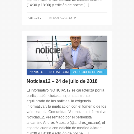
(14:30 y 18:00) y edición de noche […]
─
POR
12TV
IN:
NOTICIAS 12TV
56 VISTO
-
NO HAY COMENTARIOS
24 DE JULIO DE 2018
Noticias12 – 24 de julio de 2018
El informativo NOTICIAS12 se caracteriza por la
participación ciudadana, el tratamiento
equilibrado de las noticias, la exigencia
informativa y la implicación con el fomento de los
valores de la Comunidad Valenciana. Informativo
Noticias12. Presentado por el periodista
alicantino Andrés Maestre (@andres_mcano), el
espacio cuenta con edición de mediodía/tarde
(14:30 y 18:00) y edición de noche […]