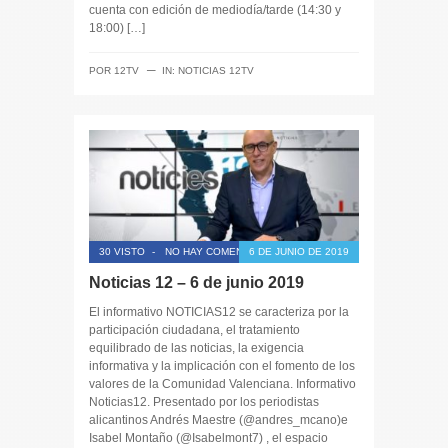
cuenta con edición de mediodía/tarde (14:30 y
18:00) […]
─
POR
12TV
IN:
NOTICIAS 12TV
30 VISTO
-
NO HAY COMENTARIOS
6 DE JUNIO DE 2019
Noticias 12 – 6 de junio 2019
El informativo NOTICIAS12 se caracteriza por la
participación ciudadana, el tratamiento
equilibrado de las noticias, la exigencia
informativa y la implicación con el fomento de los
valores de la Comunidad Valenciana. Informativo
Noticias12. Presentado por los periodistas
alicantinos Andrés Maestre (@andres_mcano)e
Isabel Montaño (@Isabelmont7) , el espacio