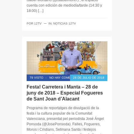
Isabel Montaño (@Isabelmont7) , el espacio
cuenta con edición de mediodía/tarde (14:30 y
18:00) […]
─
POR
12TV
IN:
NOTICIAS 12TV
79 VISTO
-
NO HAY COMENTARIOS
28 DE JULIO DE 2018
Festa! Carretera i Manta – 28 de
juny de 2018 – Especial Fogueres
de Sant Joan d’Alacant
Programa de reportatges de divulgació de la
festa i la cultura popular de la Comunitat
Valenciana, presentat pel periodista José Ángel
Ponsoda (@JosePonsoda). Falles, Fogueres,
Moros i Cristians, Setmana Santa i festejos