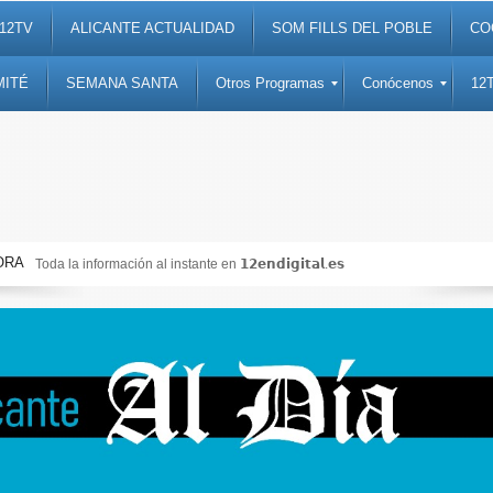
12TV
ALICANTE ACTUALIDAD
SOM FILLS DEL POBLE
CO
MITÉ
SEMANA SANTA
Otros Programas
Conócenos
12
ORA
Toda la información al instante en 𝟭𝟮𝗲𝗻𝗱𝗶𝗴𝗶𝘁𝗮𝗹.𝗲𝘀