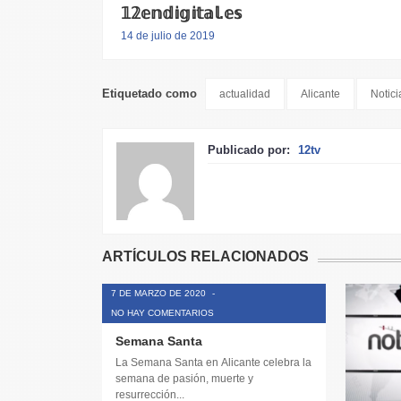
𝟙𝟚𝕖𝕟𝕕𝕚𝕘𝕚𝕥𝕒𝕝.𝕖𝕤
14 de julio de 2019
Etiquetado como
actualidad
Alicante
Notici
Publicado por:
12tv
ARTÍCULOS RELACIONADOS
7 DE MARZO DE 2020
-
NO HAY COMENTARIOS
Semana Santa
La Semana Santa en Alicante celebra la
semana de pasión, muerte y
resurrección...