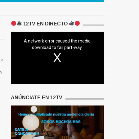
12TV EN DIRECTO
A network error caused the media
download to fail part-way.
io
 y
ANÚNCIATE EN 12TV