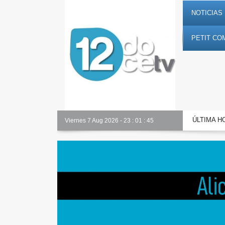
NOTICIAS 
PETIT CO
ÚLTIMA H
Alicante Actualidad
Viernes 7 Aug 2026
-
23
:
01
:
46