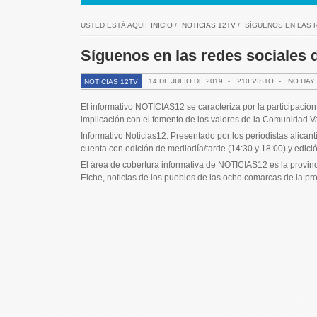
USTED ESTÁ AQUÍ:
INICIO
/
NOTICIAS 12TV
/
SÍGUENOS EN LAS 
Síguenos en las redes sociales 
14 DE JULIO DE 2019
-
210 VISTO
-
NO HAY
NOTICIAS 12TV
El informativo NOTICIAS12 se caracteriza por la participación 
implicación con el fomento de los valores de la Comunidad V
Informativo Noticias12. Presentado por los periodistas alic
cuenta con edición de mediodía/tarde (14:30 y 18:00) y edici
El área de cobertura informativa de NOTICIAS12 es la provincia
Elche, noticias de los pueblos de las ocho comarcas de la pr