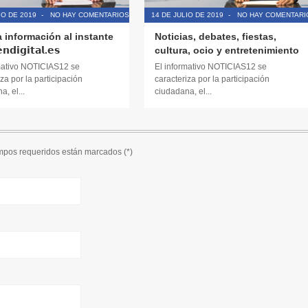
IO DE 2019
-
NO HAY COMENTARIOS
14 DE JULIO DE 2019
-
NO HAY COMENTARI
a información al instante
Noticias, debates, fiestas,
𝗱𝗶𝗴𝗶𝘁𝗮𝗹.𝗲𝘀
cultura, ocio y entretenimiento
mativo NOTICIAS12 se
El informativo NOTICIAS12 se
za por la participación
caracteriza por la participación
, el...
ciudadana, el...
ampos requeridos están marcados (
*
)