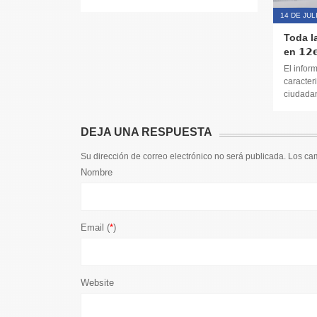
14 DE JUL
Toda l
en 𝟭𝟮𝗲
El infor
caracteri
ciudadana
DEJA UNA RESPUESTA
Su dirección de correo electrónico no será publicada. Los c
Nombre
Email (
*
)
Website