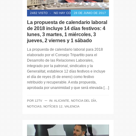
2482 VISTO
-
NO HAY COMENTARIOS
28 DE JUNIO DE 2017
La propuesta de calendario laboral
de 2018 incluye 14 días festivos: 4
lunes, 3 martes, 1 miércoles, 3
jueves, 2 viernes y 1 sábado
La propuesta de calendario laboral para 2018
elaborado por el Consejo Tripartito para el
Desarrollo de las Relaciones Laborales,
integrado por la patronal, sindicatos y la
Generalitat, establece 12 días festivos e incluye
el día de reyes (6 de enero) como festivo
retribuido y recuperable. A esta propuesta,
aprobada por unanimidad y que será elevada […]
─
POR
12TV
IN:
ALICANTE
,
NOTICIA DEL DÍA
,
NOTICIAS
,
NOTÍCIES 12
,
VALENCIA