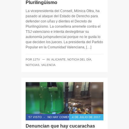
Plurilingüismo
La vicepresidenta del Consell, Mónica Oltra, ha
pasado al ataque del Estado de Derecho para
defender con uñas y dientes el Decreto de
Plurilingüismo. La consellera arremete contra el
TSJ valenciano e intenta deslegitimar su
autonomía jurisprudencial porque no le gusta lo
que deciden los jueces. La presidenta del Partido
Popular en la Comunidad Valenciana, […]
─
POR
12TV
IN:
ALICANTE
,
NOTICIA DEL DÍA
,
NOTICIAS
,
VALENCIA
57 VISTO
-
NO HAY COMENTARIOS
4 DE JULIO DE 2017
Denuncian que hay cucarachas