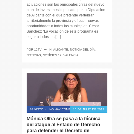
actuaciones son las principales cifras del nuevo
plan de inversiones impulsado por la Diputación
de Alicante con el que pretende vertebrar
territorialmente la provincia y ofrecer nuevas
oportunidades a todos los municipios. César
Sánchez: “La vocación de este programa es
llegar a todos los […]
─
POR
12TV
IN:
ALICANTE
,
NOTICIA DEL DÍA
,
NOTICIAS
,
NOTÍCIES 12
,
VALENCIA
88 VISTO
-
NO HAY COMENTARIOS
15 DE JULIO DE 2017
Mónica Oltra se pasa a la técnica
del ataque al Estado de Derecho
para defender el Decreto de