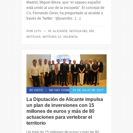
Madrid, Miguel Blesa, que “el saqueo español
está unido al uso de la escopeta”. El concejal de
Cs, Fernando Giner, ha preguntado al alcalde a
través de Twitter: “@joanribo : […]
─
POR
12TV
IN:
ALICANTE
,
NOTICIA DEL DÍA
,
NOTICIAS
,
NOTÍCIES 12
,
VALENCIA
95 VISTO
-
NO HAY COMENTARIOS
18 DE JULIO DE 2017
La Diputación de Alicante impulsa
un plan de inversiones con 15
millones de euros y más de 80
actuaciones para vertebrar el
territorio
Un total de 15 millones de euros y más de 80