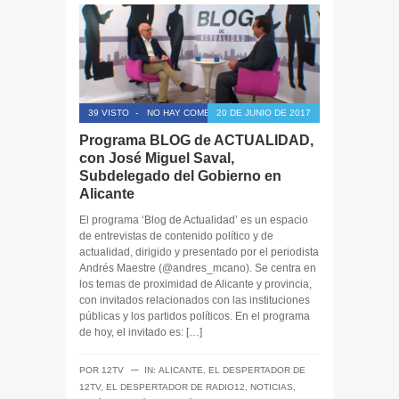
39 VISTO
-
NO HAY COMENTARIOS
20 DE JUNIO DE 2017
Programa BLOG de ACTUALIDAD,
con José Miguel Saval,
Subdelegado del Gobierno en
Alicante
El programa ‘Blog de Actualidad’ es un espacio
de entrevistas de contenido político y de
actualidad, dirigido y presentado por el periodista
Andrés Maestre (@andres_mcano). Se centra en
los temas de proximidad de Alicante y provincia,
con invitados relacionados con las instituciones
públicas y los partidos políticos. En el programa
de hoy, el invitado es: […]
─
POR
12TV
IN:
ALICANTE
,
EL DESPERTADOR DE
12TV
,
EL DESPERTADOR DE RADIO12
,
NOTICIAS
,