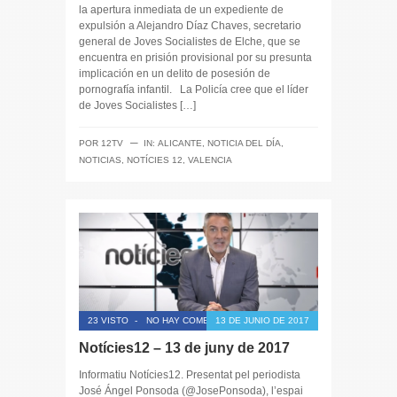
la apertura inmediata de un expediente de
expulsión a Alejandro Díaz Chaves, secretario
general de Joves Socialistes de Elche, que se
encuentra en prisión provisional por su presunta
implicación en un delito de posesión de
pornografía infantil. La Policía cree que el líder
de Joves Socialistes […]
─
POR
12TV
IN:
ALICANTE
,
NOTICIA DEL DÍA
,
NOTICIAS
,
NOTÍCIES 12
,
VALENCIA
23 VISTO
-
NO HAY COMENTARIOS
13 DE JUNIO DE 2017
Notícies12 – 13 de juny de 2017
Informatiu Notícies12. Presentat pel periodista
José Ángel Ponsoda (@JosePonsoda), l’espai