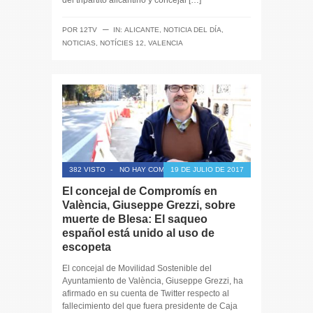
del tripartito alicantino y concejal […]
─
POR
12TV
IN:
ALICANTE
,
NOTICIA DEL DÍA
,
NOTICIAS
,
NOTÍCIES 12
,
VALENCIA
382 VISTO
-
NO HAY COMENTARIOS
19 DE JULIO DE 2017
El concejal de Compromís en
València, Giuseppe Grezzi, sobre
muerte de Blesa: El saqueo
español está unido al uso de
escopeta
El concejal de Movilidad Sostenible del
Ayuntamiento de València, Giuseppe Grezzi, ha
afirmado en su cuenta de Twitter respecto al
fallecimiento del que fuera presidente de Caja