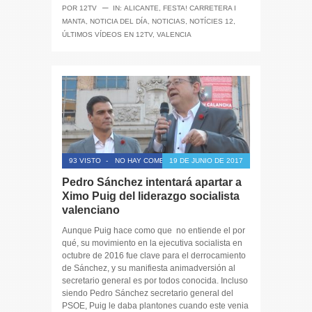
─
POR
12TV
IN:
ALICANTE
,
FESTA! CARRETERA I
MANTA
,
NOTICIA DEL DÍA
,
NOTICIAS
,
NOTÍCIES 12
,
ÚLTIMOS VÍDEOS EN 12TV
,
VALENCIA
93 VISTO
-
NO HAY COMENTARIOS
19 DE JUNIO DE 2017
Pedro Sánchez intentará apartar a
Ximo Puig del liderazgo socialista
valenciano
Aunque Puig hace como que no entiende el por
qué, su movimiento en la ejecutiva socialista en
octubre de 2016 fue clave para el derrocamiento
de Sánchez, y su manifiesta animadversión al
secretario general es por todos conocida. Incluso
siendo Pedro Sánchez secretario general del
PSOE, Puig le daba plantones cuando este venia