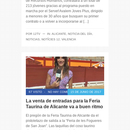
de Recursos Humanos, contratará a un total de
213 jóvenes gracias al programa puesto en
marcha por el Servef Avalem Joves Plus, dirigido
a menores de 30 años que busquen su primer
contrato o a volver a incorporarse al […]
─
POR
12TV
IN:
ALICANTE
,
NOTICIA DEL DÍA
,
NOTICIAS
,
NOTÍCIES 12
,
VALENCIA
67 VISTO
-
NO HAY COMENTARIOS
15 DE JUNIO DE 2017
La venta de entradas para la Feria
Taurina de Alicante va a buen ritmo
El pregón de la Feria Taurina de Alicante da el
pistoletazo de salida a la “Feria de les Fogueres
de San Joan”. Las taquillas del coso taurino