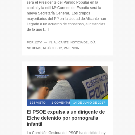
será el Presidente del Partido Popular en la
capital y la edil Mª Carmen de España será la
nueva Secretaría General. Los grupos
mayoritarios del PP en la ciudad de Alicante han
llegado a un acuerdo de consenso, a instancias
de lo que […]
─
POR
12TV
IN:
ALICANTE
,
NOTICIA DEL DÍA
,
NOTICIAS
,
NOTÍCIES 12
,
VALENCIA
168 VISTO
-
1 COMENTARIO
14 DE JUNIO DE 2017
El PSOE expulsa a un dirigente de
Elche detenido por pornografía
infantil
La Comisión Gestora del PSOE ha decidido hoy