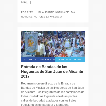
a la […]
─
POR
12TV
IN:
ALICANTE
,
NOTICIA DEL DÍA
,
NOTICIAS
,
NOTÍCIES 12
,
VALENCIA
291 VISTO
-
NO HAY COMENTARIOS
18 DE JUNIO DE 2017
Entrada de Bandas de las
Hogueras de San Juan de Alicante
2017
Retransmisión en directo de la Entrada de
Bandas de Música de las Hogueras de San Juan
de Alicante. Los integrantes de las comisiones de
todos los distritos fogueriles desfilan por las
calles de la ciudad ataviados con los trajes
tradicionales de labrador y labradora,