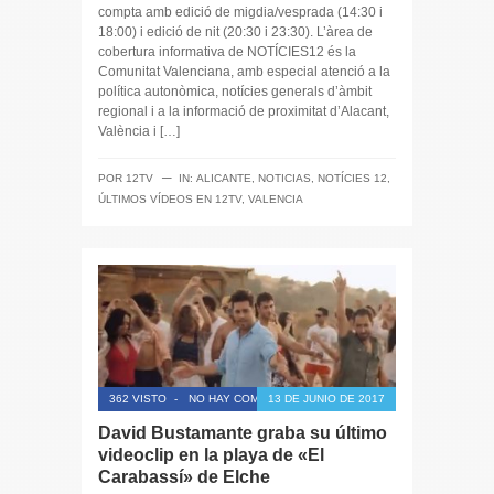
compta amb edició de migdia/vesprada (14:30 i
18:00) i edició de nit (20:30 i 23:30). L’àrea de
cobertura informativa de NOTÍCIES12 és la
Comunitat Valenciana, amb especial atenció a la
política autonòmica, notícies generals d’àmbit
regional i a la informació de proximitat d’Alacant,
València i […]
─
POR
12TV
IN:
ALICANTE
,
NOTICIAS
,
NOTÍCIES 12
,
ÚLTIMOS VÍDEOS EN 12TV
,
VALENCIA
362 VISTO
-
NO HAY COMENTARIOS
13 DE JUNIO DE 2017
David Bustamante graba su último
videoclip en la playa de «El
Carabassí» de Elche