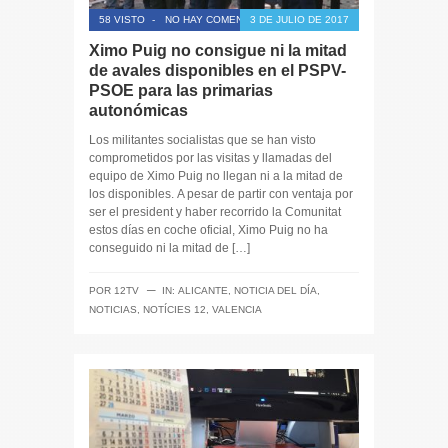
58 VISTO
-
NO HAY COMENTARIOS
3 DE JULIO DE 2017
Ximo Puig no consigue ni la mitad
de avales disponibles en el PSPV-
PSOE para las primarias
autonómicas
Los militantes socialistas que se han visto
comprometidos por las visitas y llamadas del
equipo de Ximo Puig no llegan ni a la mitad de
los disponibles. A pesar de partir con ventaja por
ser el president y haber recorrido la Comunitat
estos días en coche oficial, Ximo Puig no ha
conseguido ni la mitad de […]
─
POR
12TV
IN:
ALICANTE
,
NOTICIA DEL DÍA
,
NOTICIAS
,
NOTÍCIES 12
,
VALENCIA