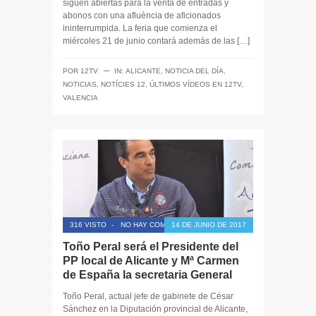
siguen abiertas para la venta de entradas y
abonos con una afluència de aficionados
ininterrumpida. La feria que comienza el
miércoles 21 de junio contará además de las […]
─
POR
12TV
IN:
ALICANTE
,
NOTICIA DEL DÍA
,
NOTICIAS
,
NOTÍCIES 12
,
ÚLTIMOS VÍDEOS EN 12TV
,
VALENCIA
316 VISTO
-
NO HAY COMENTARIOS
14 DE JUNIO DE 2017
Toño Peral será el Presidente del
PP local de Alicante y Mª Carmen
de España la secretaria General
Toño Peral, actual jefe de gabinete de César
Sánchez en la Diputación provincial de Alicante,