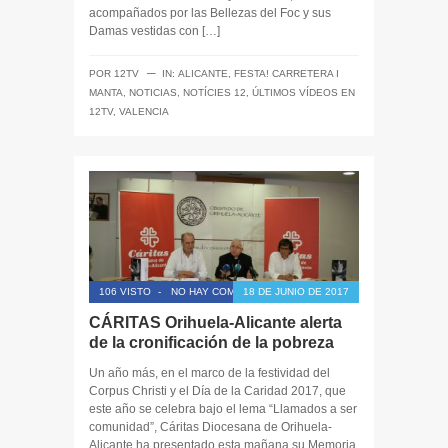
acompañados por las Bellezas del Foc y sus
Damas vestidas con […]
─
POR
12TV
IN:
ALICANTE
,
FESTA! CARRETERA I
MANTA
,
NOTICIAS
,
NOTÍCIES 12
,
ÚLTIMOS VÍDEOS EN
12TV
,
VALENCIA
106 VISTO
-
NO HAY COMENTARIOS
18 DE JUNIO DE 2017
CÁRITAS Orihuela-Alicante alerta
de la cronificación de la pobreza
Un año más, en el marco de la festividad del
Corpus Christi y el Día de la Caridad 2017, que
este año se celebra bajo el lema “Llamados a ser
comunidad”, Cáritas Diocesana de Orihuela-
Alicante ha presentado esta mañana su Memoria