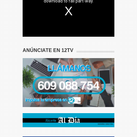
download to fail part-way.
ANÚNCIATE EN 12TV