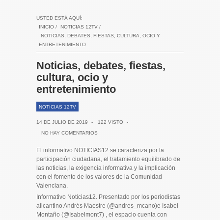
USTED ESTÁ AQUÍ:
INICIO
/
NOTICIAS 12TV
/
NOTICIAS, DEBATES, FIESTAS, CULTURA, OCIO Y
ENTRETENIMIENTO
Noticias, debates, fiestas,
cultura, ocio y
entretenimiento
NOTICIAS 12TV
14 DE JULIO DE 2019
-
122 VISTO
-
NO HAY COMENTARIOS
El informativo NOTICIAS12 se caracteriza por la
participación ciudadana, el tratamiento equilibrado de
las noticias, la exigencia informativa y la implicación
con el fomento de los valores de la Comunidad
Valenciana.
Informativo Noticias12. Presentado por los periodistas
alicantino Andrés Maestre (@andres_mcano)e Isabel
Montaño (@Isabelmont7) , el espacio cuenta con