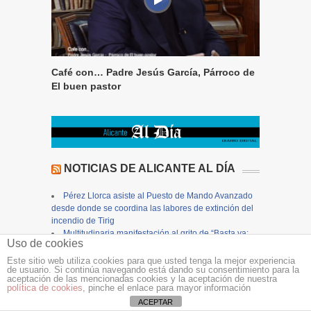
Café con… Padre Jesús García, Párroco de
El buen pastor
NOTICIAS DE ALICANTE AL DÍA
Pérez Llorca asiste al Puesto de Mando Avanzado
desde donde se coordina las labores de extinción del
incendio de Tirig
Multitudinaria manifestación al grito de “Basta ya:
Uso de cookies
Ceuta no se rinde”
El ‘Rasca 5 años para ti’ de la ONCE deja 850.000
Este sitio web utiliza cookies para que usted tenga la mejor experiencia
de usuario. Si continúa navegando está dando su consentimiento para la
euros en Finestrat y el cupón diario reparte 70.000 €
aceptación de las mencionadas cookies y la aceptación de nuestra
en Villena
política de cookies
, pinche el enlace para mayor información
Alicante autoriza las fiestas en urbanizaciones en
ACEPTAR
las zonas de playa el fin de semana del 14 al 16 de