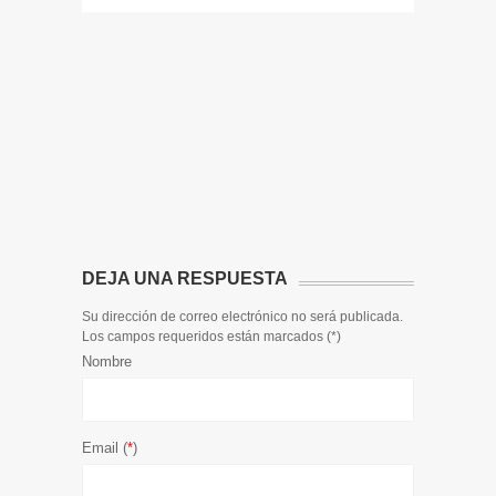
14 DE JULIO
Toda la 
𝟭𝟮𝗲𝗻𝗱𝗶𝗴
El informa
participaci
DEJA UNA RESPUESTA
Su dirección de correo electrónico no será publicada.
Los campos requeridos están marcados (
*
)
Nombre
Email (
*
)