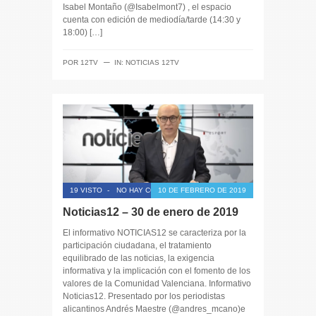
Isabel Montaño (@Isabelmont7) , el espacio
cuenta con edición de mediodía/tarde (14:30 y
18:00) […]
─
POR
12TV
IN:
NOTICIAS 12TV
19 VISTO
-
NO HAY COMENTARIOS
10 DE FEBRERO DE 2019
Noticias12 – 30 de enero de 2019
El informativo NOTICIAS12 se caracteriza por la
participación ciudadana, el tratamiento
equilibrado de las noticias, la exigencia
informativa y la implicación con el fomento de los
valores de la Comunidad Valenciana. Informativo
Noticias12. Presentado por los periodistas
alicantinos Andrés Maestre (@andres_mcano)e