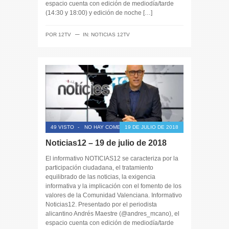
espacio cuenta con edición de mediodía/tarde
(14:30 y 18:00) y edición de noche […]
─
POR
12TV
IN:
NOTICIAS 12TV
49 VISTO
-
NO HAY COMENTARIOS
19 DE JULIO DE 2018
Noticias12 – 19 de julio de 2018
El informativo NOTICIAS12 se caracteriza por la
participación ciudadana, el tratamiento
equilibrado de las noticias, la exigencia
informativa y la implicación con el fomento de los
valores de la Comunidad Valenciana. Informativo
Noticias12. Presentado por el periodista
alicantino Andrés Maestre (@andres_mcano), el
espacio cuenta con edición de mediodía/tarde