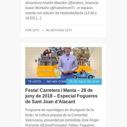
alicantinos Andrés Maestre (@andres_mcano)e
Isabel Montaño (@Isabelmont7) , el espacio
cuenta con edición de mediodía/tarde (14:30 y
18:00) […]
─
POR
12TV
IN:
NOTICIAS 12TV
79 VISTO
-
NO HAY COMENTARIOS
28 DE JULIO DE 2018
Festa! Carretera i Manta – 28 de
juny de 2018 – Especial Fogueres
de Sant Joan d’Alacant
Programa de reportatges de divulgació de la
festa i la cultura popular de la Comunitat
Valenciana, presentat pel periodista José Ángel
Ponsoda (@JosePonsoda). Falles, Fogueres,