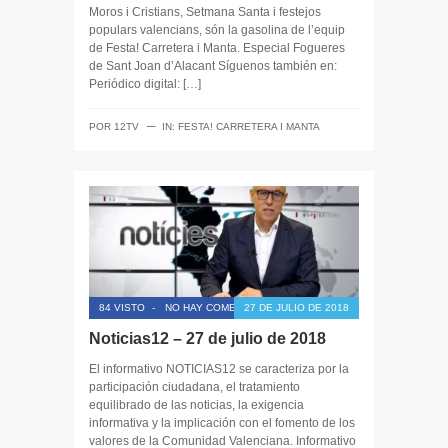
Moros i Cristians, Setmana Santa i festejos
populars valencians, són la gasolina de l’equip
de Festa! Carretera i Manta. Especial Fogueres
de Sant Joan d’Alacant Síguenos también en:
Periódico digital: […]
─
POR
12TV
IN:
FESTA! CARRETERA I MANTA
84 VISTO
-
NO HAY COMENTARIOS
27 DE JULIO DE 2018
Noticias12 – 27 de julio de 2018
El informativo NOTICIAS12 se caracteriza por la
participación ciudadana, el tratamiento
equilibrado de las noticias, la exigencia
informativa y la implicación con el fomento de los
valores de la Comunidad Valenciana. Informativo