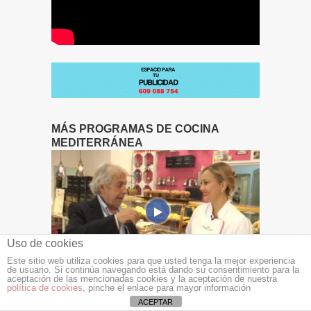
MÁS PROGRAMAS DE COCINA
MEDITERRÁNEA
Uso de cookies
Este sitio web utiliza cookies para que usted tenga la mejor experiencia
de usuario. Si continúa navegando está dando su consentimiento para la
aceptación de las mencionadas cookies y la aceptación de nuestra
Cocina Mediterránea 2ª temporada – Aspe –
política de cookies
, pinche el enlace para mayor información
Panettone JUANFRAN ASENCIO y Uva de
ACEPTAR