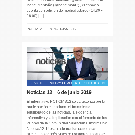
Isabel Montaño (@Isabelmont7) , el espacio
cuenta con edición de mediodía/tarde (14:30 y
18:00) […]
─
POR
12TV
IN:
NOTICIAS 12TV
30 VISTO
-
NO HAY COMENTARIOS
6 DE JUNIO DE 2019
Noticias 12 – 6 de junio 2019
El informativo NOTICIAS12 se caracteriza por la
participación ciudadana, el tratamiento
equilibrado de las noticias, la exigencia
informativa y la implicación con el fomento de los
valores de la Comunidad Valenciana. Informativo
Noticias12. Presentado por los periodistas
alicantinos Andrés Maestre (@andres_mcano)e