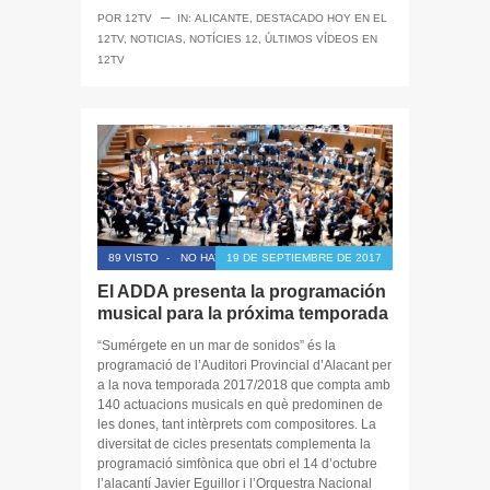
─
POR
12TV
IN:
ALICANTE
,
DESTACADO HOY EN EL
12TV
,
NOTICIAS
,
NOTÍCIES 12
,
ÚLTIMOS VÍDEOS EN
12TV
89 VISTO
-
NO HAY COMENTARIOS
19 DE SEPTIEMBRE DE 2017
El ADDA presenta la programación
musical para la próxima temporada
“Sumérgete en un mar de sonidos” és la
programació de l’Auditori Provincial d’Alacant per
a la nova temporada 2017/2018 que compta amb
140 actuacions musicals en què predominen de
les dones, tant intèrprets com compositores. La
diversitat de cicles presentats complementa la
programació simfònica que obri el 14 d’octubre
l’alacantí Javier Eguillor i l’Orquestra Nacional