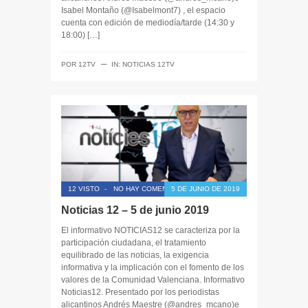
Isabel Montaño (@Isabelmont7) , el espacio
cuenta con edición de mediodía/tarde (14:30 y
18:00) […]
─
POR
12TV
IN:
NOTICIAS 12TV
12 VISTO
-
NO HAY COMENTARIOS
5 DE JUNIO DE 2019
Noticias 12 – 5 de junio 2019
El informativo NOTICIAS12 se caracteriza por la
participación ciudadana, el tratamiento
equilibrado de las noticias, la exigencia
informativa y la implicación con el fomento de los
valores de la Comunidad Valenciana. Informativo
Noticias12. Presentado por los periodistas
alicantinos Andrés Maestre (@andres_mcano)e