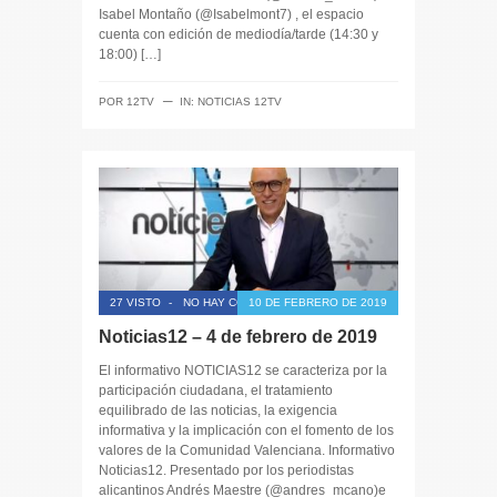
Isabel Montaño (@Isabelmont7) , el espacio
cuenta con edición de mediodía/tarde (14:30 y
18:00) […]
─
POR
12TV
IN:
NOTICIAS 12TV
27 VISTO
-
NO HAY COMENTARIOS
10 DE FEBRERO DE 2019
Noticias12 – 4 de febrero de 2019
El informativo NOTICIAS12 se caracteriza por la
participación ciudadana, el tratamiento
equilibrado de las noticias, la exigencia
informativa y la implicación con el fomento de los
valores de la Comunidad Valenciana. Informativo
Noticias12. Presentado por los periodistas
alicantinos Andrés Maestre (@andres_mcano)e