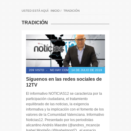
USTED ESTÁ AQUÍ:
INICIO
/
TRADICIÓN
TRADICIÓN
209 VISTO
-
NO HAY COMENTARIOS
14 DE JULIO DE 2019
Síguenos en las redes sociales de
12TV
El informativo NOTICIAS12 se caracteriza por la
participación ciudadana, el tratamiento
equilibrado de las noticias, la exigencia
informativa y la implicación con el fomento de los
valores de la Comunidad Valenciana. Informativo
Noticias12. Presentado por los periodistas
alicantino Andrés Maestre (@andres_mcano)e
Isabel Montaño (@Isabelmont7) , el espacio