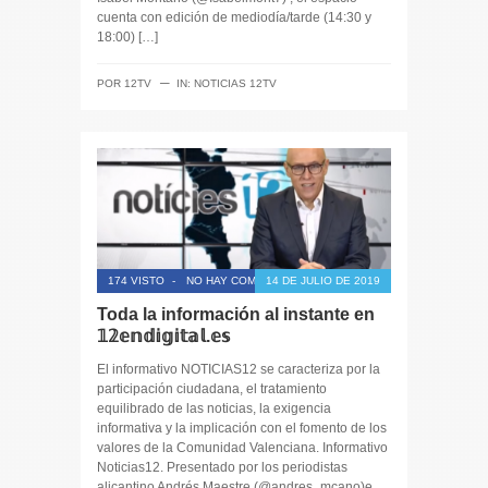
cuenta con edición de mediodía/tarde (14:30 y
18:00) […]
─
POR
12TV
IN:
NOTICIAS 12TV
174 VISTO
-
NO HAY COMENTARIOS
14 DE JULIO DE 2019
Toda la información al instante en
𝟙𝟚𝕖𝕟𝕕𝕚𝕘𝕚𝕥𝕒𝕝.𝕖𝕤
El informativo NOTICIAS12 se caracteriza por la
participación ciudadana, el tratamiento
equilibrado de las noticias, la exigencia
informativa y la implicación con el fomento de los
valores de la Comunidad Valenciana. Informativo
Noticias12. Presentado por los periodistas
alicantino Andrés Maestre (@andres_mcano)e