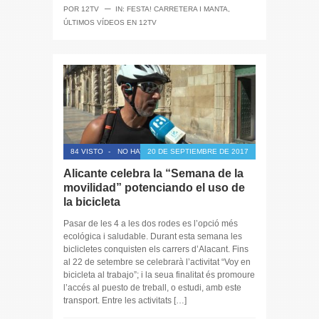
─
POR
12TV
IN:
FESTA! CARRETERA I MANTA
,
ÚLTIMOS VÍDEOS EN 12TV
84 VISTO
-
NO HAY COMENTARIOS
20 DE SEPTIEMBRE DE 2017
Alicante celebra la “Semana de la
movilidad” potenciando el uso de
la bicicleta
Pasar de les 4 a les dos rodes es l’opció més
ecológica i saludable. Durant esta semana les
biclicletes conquisten els carrers d’Alacant. Fins
al 22 de setembre se celebrarà l’activitat “Voy en
bicicleta al trabajo”; i la seua finalitat és promoure
l’accés al puesto de treball, o estudi, amb este
transport. Entre les activitats […]