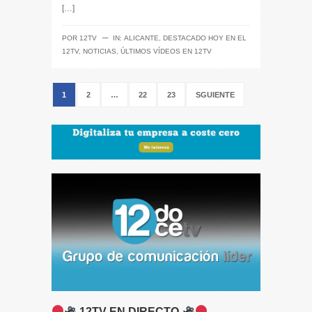
[…]
─
POR
12TV
IN:
ALICANTE
,
DESTACADO HOY EN EL
12TV
,
NOTICIAS
,
ÚLTIMOS VÍDEOS EN 12TV
1
2
…
22
23
SGUIENTE
12TV EN DIRECTO