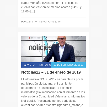
Isabel Montaño (@Isabelmont7) , el espacio
cuenta con edición de mediodía/tarde (14:30 y
18:00) […]
─
POR
12TV
IN:
NOTICIAS 12TV
22 VISTO
-
NO HAY COMENTARIOS
10 DE FEBRERO DE 2019
Noticias12 – 31 de enero de 2019
El informativo NOTICIAS12 se caracteriza por la
participación ciudadana, el tratamiento
equilibrado de las noticias, la exigencia
informativa y la implicación con el fomento de los
valores de la Comunidad Valenciana. Informativo
Noticias12. Presentado por los periodistas
alicantinos Andrés Maestre (@andres_mcano)e