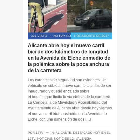
321 VISTO
-
NO HAY COMENTARIOS
4 DE AGOSTO DE 2017
Alicante abre hoy el nuevo carril
bici de dos kilómetros de longitud
en la Avenida de Elche enmedio de
la polémica sobre la poca anchura
de la carretera
Las carencias de seguridad son evidentes. Un
vehículo se subió al nuevo carril bici antes de ser
inaugurado y quedó encajado sobre
el bordillo que limita la vía ciclista de la carretera
La Concejalía de Movilidad y Accesibilidad del
Ayuntamiento de Alicante abre desde hoy viernes
el nuevo carril bici construído en la Avenida de
Elche, con una dimensión de dos […]
─
POR
12TV
IN:
ALICANTE
,
DESTACADO HOY EN EL
12TV
,
NOTICIAS
,
NOTÍCIES 12
,
VALENCIA