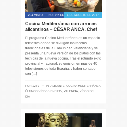
234 VISTO
-
NO HAY COMENTARIOS
4 DE AGOSTO DE 2017
Cocina Mediterránea con arroces
alicantinos – CÉSAR ANCA, Chef
El programa Cocina Mediterránea es un espacio
televisivo donde se divulgan las recetas
tradicionales de la Comunidad Valenciana y se
presenta una nueva versión de los platos con las
técnicas de la nueva cocina. Tras el rotundo éxito
provincial y nacional, su emisión en más de 40
televisiones de toda España, y haber contado
con […]
─
POR
12TV
IN:
ALICANTE
,
COCINA MEDITERRÁNEA
,
ÚLTIMOS VÍDEOS EN 12TV
,
VALENCIA
,
VÍDEO DEL
DÍA