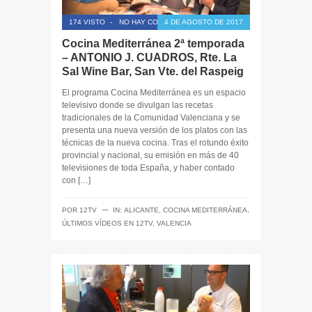
174 VISTO
-
NO HAY COMENTARIOS
4 DE AGOSTO DE 2017
Cocina Mediterránea 2ª temporada
– ANTONIO J. CUADROS, Rte. La
Sal Wine Bar, San Vte. del Raspeig
El programa Cocina Mediterránea es un espacio
televisivo donde se divulgan las recetas
tradicionales de la Comunidad Valenciana y se
presenta una nueva versión de los platos con las
técnicas de la nueva cocina. Tras el rotundo éxito
provincial y nacional, su emisión en más de 40
televisiones de toda España, y haber contado
con […]
─
POR
12TV
IN:
ALICANTE
,
COCINA MEDITERRÁNEA
,
ÚLTIMOS VÍDEOS EN 12TV
,
VALENCIA