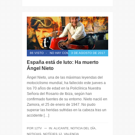
86 VISTO
-
NO HAY COMENTARIOS
3 DE AGOSTO DE 2017
España está de luto: Ha muerto
Ángel Nieto
Ángel Nieto, una de las máximas leyendas del
motociclismo mundial, ha fallecido este jueves a
los 70 años de edad en la Policlínica Nuestra
Señora del Rosario de Ibiza, según han
confirmado fuentes de su entorno. Nieto nació en
Zamora, el 25 de enero de 1947. No pudo
superar las heridas sufridas en la cabeza tras un
accidente […]
─
POR
12TV
IN:
ALICANTE
,
NOTICIA DEL DÍA
,
NOTICIAS
,
NOTÍCIES 12
,
VALENCIA