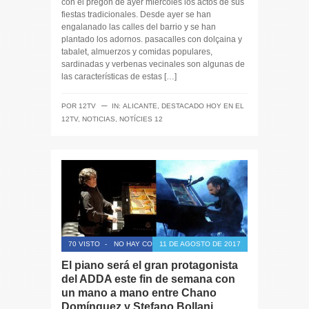
con el pregón de ayer miércoles los actos de sus
fiestas tradicionales. Desde ayer se han
engalanado las calles del barrio y se han
plantado los adornos. pasacalles con dolçaina y
tabalet, almuerzos y comidas populares,
sardinadas y verbenas vecinales son algunas de
las características de estas […]
─
POR
12TV
IN:
ALICANTE
,
DESTACADO HOY EN EL
12TV
,
NOTICIAS
,
NOTÍCIES 12
70 VISTO
-
NO HAY COMENTARIOS
11 DE AGOSTO DE 2017
El piano será el gran protagonista
del ADDA este fin de semana con
un mano a mano entre Chano
Domínguez y Stefano Bollani