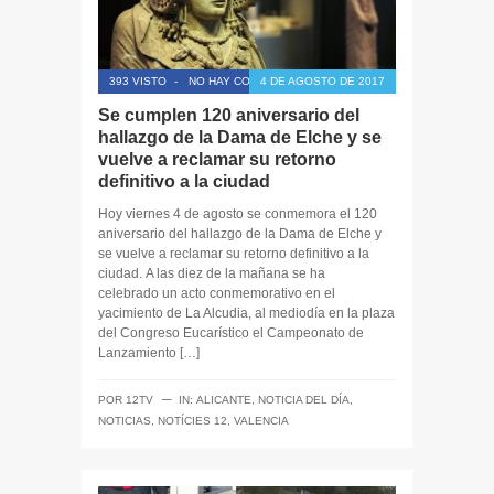
393 VISTO
-
NO HAY COMENTARIOS
4 DE AGOSTO DE 2017
Se cumplen 120 aniversario del
hallazgo de la Dama de Elche y se
vuelve a reclamar su retorno
definitivo a la ciudad
Hoy viernes 4 de agosto se conmemora el 120
aniversario del hallazgo de la Dama de Elche y
se vuelve a reclamar su retorno definitivo a la
ciudad. A las diez de la mañana se ha
celebrado un acto conmemorativo en el
yacimiento de La Alcudia, al mediodía en la plaza
del Congreso Eucarístico el Campeonato de
Lanzamiento […]
─
POR
12TV
IN:
ALICANTE
,
NOTICIA DEL DÍA
,
NOTICIAS
,
NOTÍCIES 12
,
VALENCIA