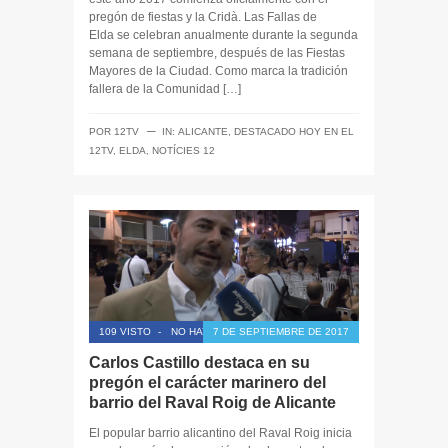
pregón de fiestas y la Cridà. Las Fallas de
Elda se celebran anualmente durante la segunda
semana de septiembre, después de las Fiestas
Mayores de la Ciudad. Como marca la tradición
fallera de la Comunidad […]
─
POR
12TV
IN:
ALICANTE
,
DESTACADO HOY EN EL
12TV
,
ELDA
,
NOTÍCIES 12
109 VISTO
-
NO HAY COMENTARIOS
7 DE SEPTIEMBRE DE 2017
Carlos Castillo destaca en su
pregón el carácter marinero del
barrio del Raval Roig de Alicante
El popular barrio alicantino del Raval Roig inicia