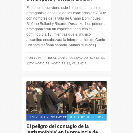
El piano se convierte este fin de semana en el
protagonista absoluto de los conciertos del ADDA
con nombres de la talla de Chano Domínguez,
Stefano Bollani y Ricardo Descalzo. Los primeros
protagonizarán un espectacular duelo el
domingo día 13, mientras que el músico
alicantino encabezará la interpretación de Canto
Ostinato mañana sábado. Ambos músicos […]
─
POR
12TV
IN:
ALICANTE
,
DESTACADO HOY EN EL
12TV
,
NOTICIAS
,
NOTÍCIES 12
,
VALENCIA
174 VISTO
-
NO HAY COMENTARIOS
8 DE AGOSTO DE 2017
El peligro del contagio de la
‘turismofobia’ en la provincia de