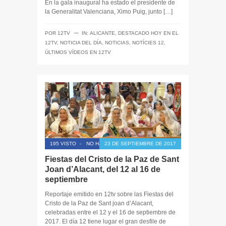
En la gala inaugural ha estado el presidente de
la Generalitat Valenciana, Ximo Puig, junto […]
─
POR
12TV
IN:
ALICANTE
,
DESTACADO HOY EN EL
12TV
,
NOTICIA DEL DÍA
,
NOTICIAS
,
NOTÍCIES 12
,
ÚLTIMOS VÍDEOS EN 12TV
195 VISTO
-
NO HAY COMENTARIOS
23 DE SEPTIEMBRE DE 2017
Fiestas del Cristo de la Paz de Sant
Joan d’Alacant, del 12 al 16 de
septiembre
Reportaje emitido en 12tv sobre las Fiestas del
Cristo de la Paz de Sant joan d’Alacant,
celebradas entre el 12 y el 16 de septiembre de
2017. El día 12 tiene lugar el gran desfile de