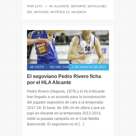
─
POR
12TV
IN:
ALICANTE
,
DEPORTE
,
NOTICIA DEL
DÍA
,
NOTICIAS
,
NOTÍCIES 12
,
VALENCIA
48 VISTO
-
NO HAY COMENTARIOS
2 DE AGOSTO DE 2017
El segoviano Pedro Rivero ficha
por el HLA Alicante
Pedro Rivero (Segovia, 1979) y el HLA Alicante
han llegado a un acuerdo para la incorporación
del jugador segoviano de cara a la temporada
2017-18. El base, de 186 cm de altura y que ya
jugó en Alicante en la temporada 2012-2013,
militó la pasada campaña en el Club Melilla
Baloncesto. El segoviano es el […]