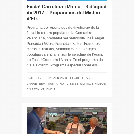
Festa! Carretera i Manta – 3 d’agost
de 2017 – Preparatius del Misteri
d’Elx
Programa de reportatges de divulgació de la
festa i la cultura popular de la Comunitat
Valenciana, presentat pel periodista José Ángel
Ponsoda (@JosePonsoda). Falles, Fogueres,
Moros i Cristians, Setmana Santa i festejos
populars valencians, són la gasolina de l’equip
de Festa! Carretera i Manta. En el programa de
hui els oferim: Programa especial sobre els […]
─
POR
12TV
IN:
ALICANTE
,
ELCHE
,
FESTA!
CARRETERA I MANTA
,
NOTÍCIES 12
,
ÚLTIMOS VÍDEOS
EN 12TV
,
VALENCIA