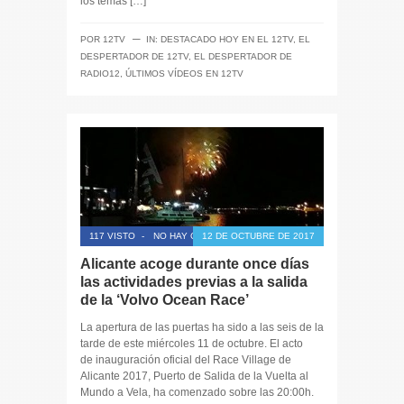
los temas […]
─
POR
12TV
IN:
DESTACADO HOY EN EL 12TV
,
EL
DESPERTADOR DE 12TV
,
EL DESPERTADOR DE
RADIO12
,
ÚLTIMOS VÍDEOS EN 12TV
117 VISTO
-
NO HAY COMENTARIOS
12 DE OCTUBRE DE 2017
Alicante acoge durante once días
las actividades previas a la salida
de la ‘Volvo Ocean Race’
La apertura de las puertas ha sido a las seis de la
tarde de este miércoles 11 de octubre. El acto
de inauguración oficial del Race Village de
Alicante 2017, Puerto de Salida de la Vuelta al
Mundo a Vela, ha comenzado sobre las 20:00h.