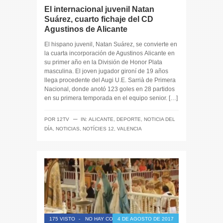
El internacional juvenil Natan
Suárez, cuarto fichaje del CD
Agustinos de Alicante
El hispano juvenil, Natan Suárez, se convierte en
la cuarta incorporación de Agustinos Alicante en
su primer año en la División de Honor Plata
masculina. El joven jugador gironí de 19 años
llega procedente del Augi U.E. Sarrià de Primera
Nacional, donde anotó 123 goles en 28 partidos
en su primera temporada en el equipo senior. […]
─
POR
12TV
IN:
ALICANTE
,
DEPORTE
,
NOTICIA DEL
DÍA
,
NOTICIAS
,
NOTÍCIES 12
,
VALENCIA
175 VISTO
-
NO HAY COMENTARIOS
4 DE AGOSTO DE 2017