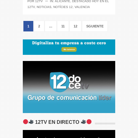
─
POR
12TV
IN:
ALICANTE
,
DESTACADO HOY EN EL
12TV
,
NOTICIAS
,
NOTÍCIES 12
,
VALENCIA
1
2
…
11
12
SGUIENTE
12TV EN DIRECTO