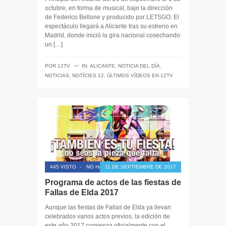
octubre, en forma de musical, bajo la dirección
de Federico Bellone y producido por LETSGO. El
espectáculo llegará a Alicante tras su estreno en
Madrid, donde inició la gira nacional cosechando
un […]
─
POR
12TV
IN:
ALICANTE
,
NOTICIA DEL DÍA
,
NOTICIAS
,
NOTÍCIES 12
,
ÚLTIMOS VÍDEOS EN 12TV
445 VISTO
-
NO HAY COMENTARIOS
11 DE SEPTIEMBRE DE 2017
Programa de actos de las fiestas de
Fallas de Elda 2017
Aunque las fiestas de Fallas de Elda ya llevan
celebrados varios actos previos, la edición de
este año 2017 comienza oficialmente con el