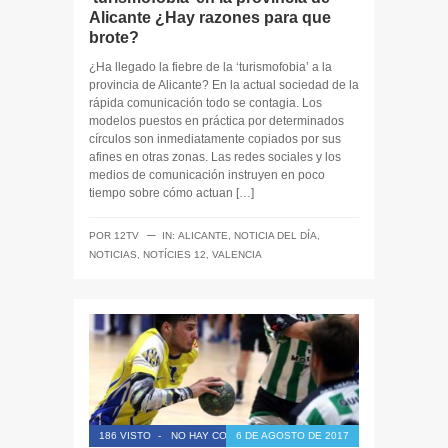
Alicante ¿Hay razones para que
brote?
¿Ha llegado la fiebre de la ‘turismofobia’ a la
provincia de Alicante? En la actual sociedad de la
rápida comunicación todo se contagia. Los
modelos puestos en práctica por determinados
círculos son inmediatamente copiados por sus
afines en otras zonas. Las redes sociales y los
medios de comunicación instruyen en poco
tiempo sobre cómo actuan […]
─
POR
12TV
IN:
ALICANTE
,
NOTICIA DEL DÍA
,
NOTICIAS
,
NOTÍCIES 12
,
VALENCIA
186 VISTO
-
NO HAY COMENTARIOS
6 DE AGOSTO DE 2017