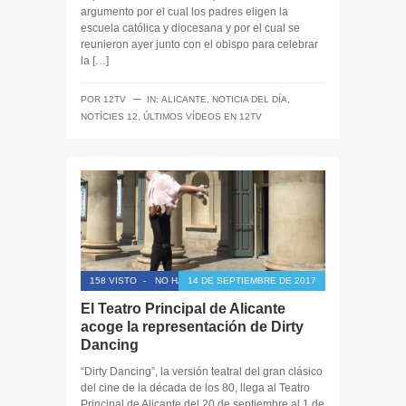
argumento por el cual los padres eligen la
escuela católica y diocesana y por el cual se
reunieron ayer junto con el obispo para celebrar
la […]
─
POR
12TV
IN:
ALICANTE
,
NOTICIA DEL DÍA
,
NOTÍCIES 12
,
ÚLTIMOS VÍDEOS EN 12TV
158 VISTO
-
NO HAY COMENTARIOS
14 DE SEPTIEMBRE DE 2017
El Teatro Principal de Alicante
acoge la representación de Dirty
Dancing
“Dirty Dancing”, la versión teatral del gran clásico
del cine de la década de los 80, llega al Teatro
Principal de Alicante del 20 de septiembre al 1 de