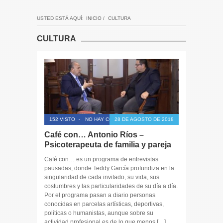
USTED ESTÁ AQUÍ:
INICIO
/
CULTURA
CULTURA
152 VISTO
-
NO HAY COMENTARIOS
28 DE AGOSTO DE 2018
Café con… Antonio Ríos –
Psicoterapeuta de familia y pareja
Café con… es un programa de entrevistas
pausadas, donde Teddy García profundiza en la
singularidad de cada invitado, su vida, sus
costumbres y las particularidades de su día a día.
Por el programa pasan a diario personas
conocidas en parcelas artísticas, deportivas,
políticas o humanistas, aunque sobre su
actividad profesional es de lo que menos […]