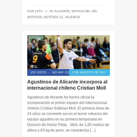
─
POR
12TV
IN:
ALICANTE
,
NOTICIA DEL DÍA
,
NOTICIAS
,
NOTÍCIES 12
,
VALENCIA
153 VISTO
-
NO HAY COMENTARIOS
3 DE AGOSTO DE 2017
Agustinos de Alicante incorpora al
internacional chileno Cristian Moll
Agustinos de Alicante ha hecho oficial la
incorporación al primer equipo del internacional
chileno Cristian Esteban Moll. El primera línea de
24 años se convierte así en el tercer refuerzo del
equipo agustino en su primera temporada en
División de Honor Plata. Moll, de 1,85 metros de
altura y 83 kg de peso, se caracteriza […]