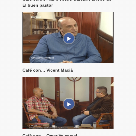
El buen pastor
Café con… Vicent Maciá
Café con… Omar Valcarcel