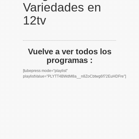
Variedades en
12tv
Vuelve a ver todos los
programas :
[tubepress mode=”playlist”
playlistValue=”PLYTT4BWdM8a__n8ZoCbtwg6f72EuHDFre”]