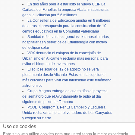
En dos años podría estar listo el nuevo CEIP La
Cañada del Fenollar: la empresa Abala Infraescturas
gana la licitación por 5,6 millones
La Conselleria de Educación amplía en 8 millones
de euros el presupuesto para la construcción de 10
centros educativos en la Comunitat Valenciana
Sanidad refuerza las urgencias extrahospitalarias,
hospitalarias y servicios de Oftalmología con motivo
del eclipse solar
VOX denuncia el colapso de la concejalía de
Urbanismo en Alicante y reclama más personal para
evitar el bloqueo de inversiones
El eclipse solar del 12 de agosto no se verá
plenamente desde Alicante: Estas son las opciones
más cercanas para vivir con intensidad este fenómeno
astronómico
Grupo Magma entrega en cuatro días el proyecto
del semáforo que el Ayuntamiento le pidió al día
siguiente de precintar Tambora
PSOE, Compromís, Per El Campello y Esquerra
Unida rechazan ampliar el vertedero de Les Canyades
y exigen su cierre
Alicante cierra los actos en honor a la patrona, la
Uso de cookies
Virgen del Remedio, con una concurrida procesión
Este sitio web utiliza cookies para que usted tenga la mejor experiencia