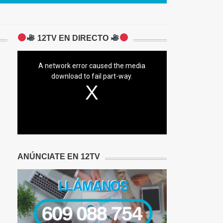
12TV EN DIRECTO
A network error caused the media
download to fail part-way.
ANÚNCIATE EN 12TV