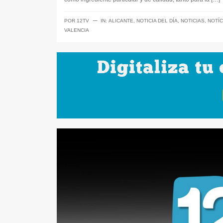
─
POR
12TV
IN:
ALICANTE
,
NOTICIA DEL DÍA
,
NOTICIAS
,
NOTÍC
VALENCIA