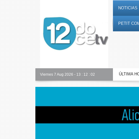
NOTICIAS 
PETIT CO
ÚLTIMA H
Toda la información al instante en 𝟭𝟮𝗲𝗻𝗱𝗶𝗴𝗶𝘁𝗮𝗹.𝗲𝘀
Viernes 7 Aug 2026
-
13
:
12
:
03