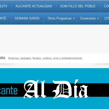
12TV
ALICANTE ACTUALIDAD
SOM FILLS DEL POBLE
CO
MITÉ
SEMANA SANTA
Otros Programas
Conócenos
12
ORA
Noticias, debates, fiestas, cultura, ocio y entretenimiento