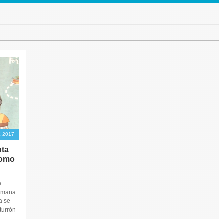
 2017
nta
como
a
semana
a se
turrón