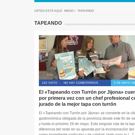
USTED ESTÁ AQUÍ:
INICIO
/
TAPEANDO
TAPEANDO
182 VISTO
-
NO HAY COMENTARIOS
5 DE MAYO DE
El «Tapeando con Turrón por Jijona» cue
por primera vez con un chef profesional 
jurado de la mejor tapa con turrón
El «Tapeando con Turrón por Jijona» se convierte en la cit
gastronómica obligada de la provincia desde este fin de 
y hasta el próximo 28 de mayo. Esta singular ruta de la tap
diferencia del resto en su apuesta por la incorporación del 
como ingrediente particular y de calidad, tanto para la […]