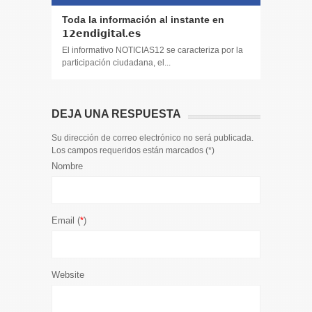
Toda la información al instante en
Noticias,
𝟭𝟮𝗲𝗻𝗱𝗶𝗴𝗶𝘁𝗮𝗹.𝗲𝘀
y entret
El informativo NOTICIAS12 se caracteriza por la
El informa
participación ciudadana, el...
participaci
DEJA UNA RESPUESTA
Su dirección de correo electrónico no será publicada.
Los campos requeridos están marcados (
*
)
Nombre
Email (
*
)
Website