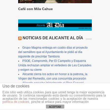
Café con Mila Cahue
NOTICIAS DE ALICANTE AL DÍA
Grupo Magma entrega en cuatro días el proyecto
del semáforo que el Ayuntamiento le pidió al día
siguiente de precintar Tambora
PSOE, Compromís, Per El Campello y Esquerra
Unida rechazan ampliar el vertedero de Les Canyades
y exigen su cierre
Alicante cierra los actos en honor a la patrona, la
Virgen del Remedio, con una concurrida procesión
Alicante aprueba inicialmente el Plan General
Uso de cookies
Estructural e inicia su tramitación autonómica
Finestrat se prepara para la celebración de sus
Este sitio web utiliza cookies para que usted tenga la mejor experiencia
de usuario. Si continúa navegando está dando su consentimiento para la
Fiestas Patronales de agosto con la presentación del
aceptación de las mencionadas cookies y la aceptación de nuestra
Libro de Fiestas
política de cookies
, pinche el enlace para mayor información
La provincia de Alicante cierra julio con una tasa de
ACEPTAR
ocupación turística del 88,6%, 1,6 puntos más que en