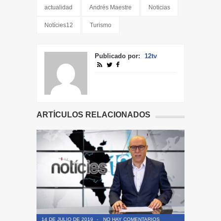
actualidad
Andrés Maestre
Noticias
Notícies12
Turismo
Publicado por:
12tv
ARTÍCULOS RELACIONADOS
14 DE JULIO DE 2019
-
NO HAY COMENTARIOS
14 DE JULIO