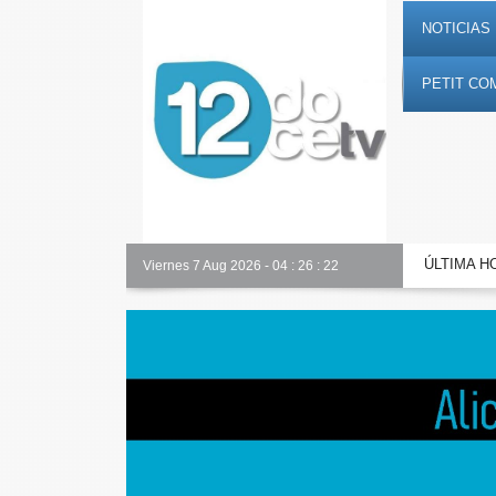
NOTICIAS 
PETIT CO
ÚLTIMA H
Toda la información al instante en 𝟭𝟮𝗲𝗻𝗱𝗶𝗴𝗶𝘁𝗮𝗹.𝗲𝘀
Viernes 7 Aug 2026
-
04
:
26
:
23