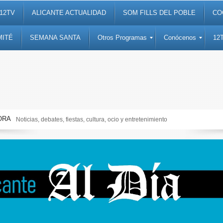
12TV
ALICANTE ACTUALIDAD
SOM FILLS DEL POBLE
CO
MITÉ
SEMANA SANTA
Otros Programas
Conócenos
12
ORA
Noticias, debates, fiestas, cultura, ocio y entretenimiento