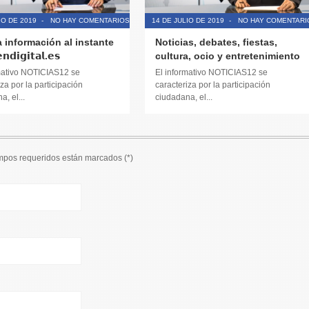
IO DE 2019
-
NO HAY COMENTARIOS
14 DE JULIO DE 2019
-
NO HAY COMENTARI
a información al instante
Noticias, debates, fiestas,
𝗱𝗶𝗴𝗶𝘁𝗮𝗹.𝗲𝘀
cultura, ocio y entretenimiento
mativo NOTICIAS12 se
El informativo NOTICIAS12 se
za por la participación
caracteriza por la participación
, el...
ciudadana, el...
ampos requeridos están marcados (
*
)