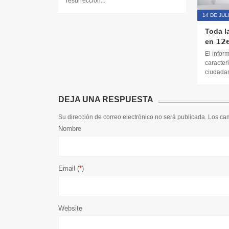
resurrección...
14 DE JUL
Toda l
en 𝟭𝟮𝗲
El infor
caracteri
ciudadana
DEJA UNA RESPUESTA
Su dirección de correo electrónico no será publicada. Los c
Nombre
Email (
*
)
Website