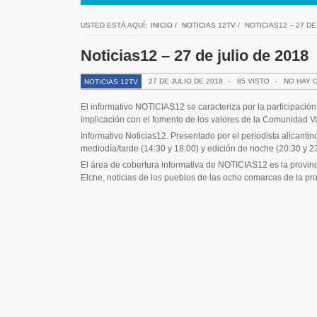
USTED ESTÁ AQUÍ:
INICIO
/
NOTICIAS 12TV
/
NOTICIAS12 – 27 DE
Noticias12 – 27 de julio de 2018
27 DE JULIO DE 2018
-
85 VISTO
-
NO HAY 
NOTICIAS 12TV
El informativo NOTICIAS12 se caracteriza por la participación 
implicación con el fomento de los valores de la Comunidad V
Informativo Noticias12. Presentado por el periodista alican
mediodía/tarde (14:30 y 18:00) y edición de noche (20:30 y 23
El área de cobertura informativa de NOTICIAS12 es la provincia
Elche, noticias de los pueblos de las ocho comarcas de la pr