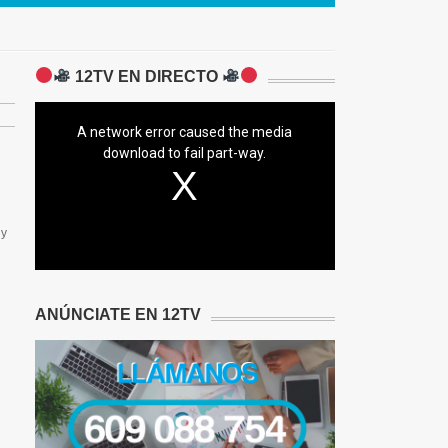
12TV EN DIRECTO
A network error caused the media
download to fail part-way.
 y
ANÚNCIATE EN 12TV