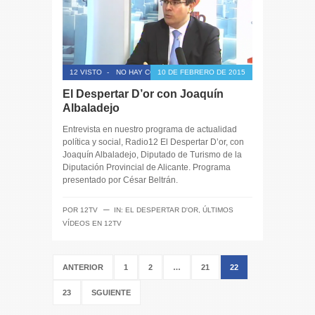
12 VISTO
-
NO HAY COMENTARIOS
10 DE FEBRERO DE 2015
El Despertar D’or con Joaquín
Albaladejo
Entrevista en nuestro programa de actualidad
política y social, Radio12 El Despertar D’or, con
Joaquín Albaladejo, Diputado de Turismo de la
Diputación Provincial de Alicante. Programa
presentado por César Beltrán.
─
POR
12TV
IN:
EL DESPERTAR D'OR
,
ÚLTIMOS
VÍDEOS EN 12TV
ANTERIOR
1
2
…
21
22
23
SGUIENTE