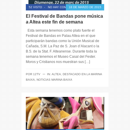
52 VISTO
-
NO HAY COMENTARIOS
18 DE MARZO DE 2015
El Festival de Bandas pone música
a Altea este fin de semana
Esta semana tenemos como plato fuerte el
Festival de Bandas en Palau Altea en el que
participarán bandas como la Unión Musical de
Cañada, S.M. La Paz de S. Joan d’Alacant o la
B.S. de la Stat. F. Alteanense. Durante toda la
semana tenemos el Museo Casal del Fester.
Moros y Cristianos nos muestran sus […]
─
POR
12TV
IN:
ALTEA
,
DESTACADO EN LA MARINA
BAIXA
,
NOTICIAS MARINA BAIXA