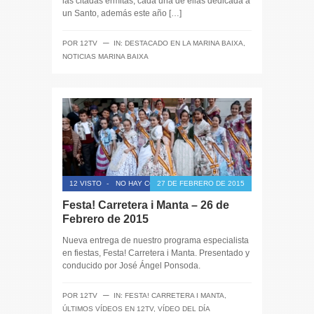
las citadas ermitas, cada una de ellas dedicada a
un Santo, además este año […]
─
POR
12TV
IN:
DESTACADO EN LA MARINA BAIXA
,
NOTICIAS MARINA BAIXA
12 VISTO
-
NO HAY COMENTARIOS
27 DE FEBRERO DE 2015
Festa! Carretera i Manta – 26 de
Febrero de 2015
Nueva entrega de nuestro programa especialista
en fiestas, Festa! Carretera i Manta. Presentado y
conducido por José Ángel Ponsoda.
─
POR
12TV
IN:
FESTA! CARRETERA I MANTA
,
ÚLTIMOS VÍDEOS EN 12TV
,
VÍDEO DEL DÍA