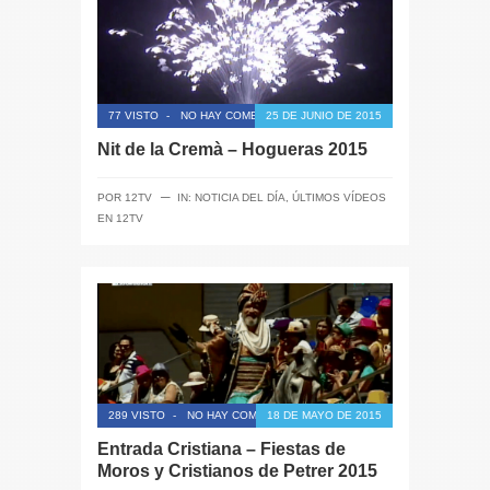
77 VISTO
-
NO HAY COMENTARIOS
25 DE JUNIO DE 2015
Nit de la Cremà – Hogueras 2015
─
POR
12TV
IN:
NOTICIA DEL DÍA
,
ÚLTIMOS VÍDEOS
EN 12TV
289 VISTO
-
NO HAY COMENTARIOS
18 DE MAYO DE 2015
Entrada Cristiana – Fiestas de
Moros y Cristianos de Petrer 2015