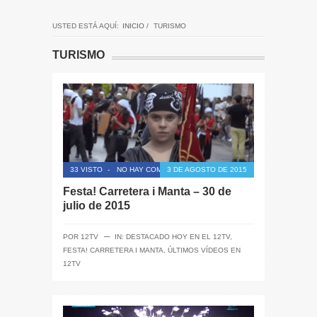
USTED ESTÁ AQUÍ:
INICIO
/
TURISMO
TURISMO
33 VISTO
-
NO HAY COMENTARIOS
3 DE AGOSTO DE 2015
Festa! Carretera i Manta – 30 de
julio de 2015
─
POR
12TV
IN:
DESTACADO HOY EN EL 12TV
,
FESTA! CARRETERA I MANTA
,
ÚLTIMOS VÍDEOS EN
12TV