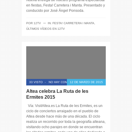
Nueva entrega de nuestro programa especialista
en fiestas, Festa! Carretera i Manta. Presentado y
conducido por José Ángel Ponsoda.
─
POR
12TV
IN:
FESTA! CARRETERA I MANTA
,
ÚLTIMOS VÍDEOS EN 12TV
33 VISTO
-
NO HAY COMENTARIOS
12 DE MARZO DE 2015
Altea celebra La Ruta de les
Ermites 2015
Vía: VisitAltea.es La Ruta de les Ermites, es un
ciclo de conciertos arraigado en el pueblo de
Altea desde hace más de una década. El ciclo
realiza un recorrido por toda la geografía alteana,
visitando ocho parajes en donde se encuentran