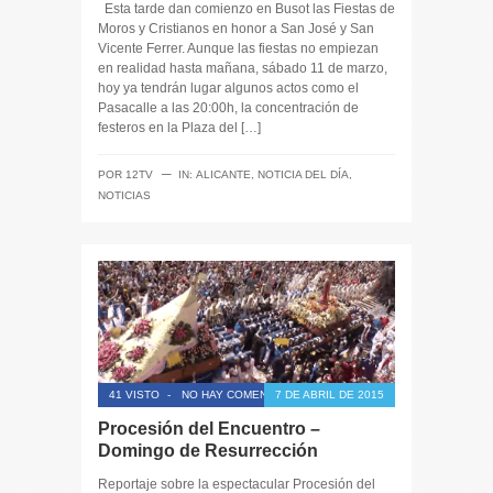
Esta tarde dan comienzo en Busot las Fiestas de
Moros y Cristianos en honor a San José y San
Vicente Ferrer. Aunque las fiestas no empiezan
en realidad hasta mañana, sábado 11 de marzo,
hoy ya tendrán lugar algunos actos como el
Pasacalle a las 20:00h, la concentración de
festeros en la Plaza del […]
─
POR
12TV
IN:
ALICANTE
,
NOTICIA DEL DÍA
,
NOTICIAS
41 VISTO
-
NO HAY COMENTARIOS
7 DE ABRIL DE 2015
Procesión del Encuentro –
Domingo de Resurrección
Reportaje sobre la espectacular Procesión del