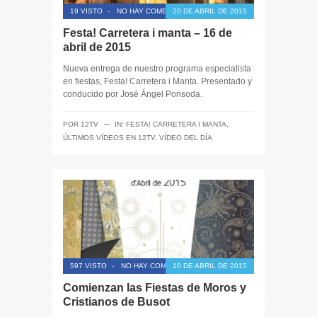
19 VISTO
-
NO HAY COMENTARIOS
20 DE ABRIL DE 2015
Festa! Carretera i manta – 16 de
abril de 2015
Nueva entrega de nuestro programa especialista
en fiestas, Festa! Carretera i Manta. Presentado y
conducido por José Ángel Ponsoda.
─
POR
12TV
IN:
FESTA! CARRETERA I MANTA
,
ÚLTIMOS VÍDEOS EN 12TV
,
VÍDEO DEL DÍA
597 VISTO
-
NO HAY COMENTARIOS
10 DE ABRIL DE 2015
Comienzan las Fiestas de Moros y
Cristianos de Busot