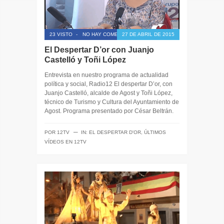
23 VISTO
-
NO HAY COMENTARIOS
27 DE ABRIL DE 2015
El Despertar D’or con Juanjo
Castelló y Toñi López
Entrevista en nuestro programa de actualidad
política y social, Radio12 El despertar D’or, con
Juanjo Castelló, alcalde de Agost y Toñi López,
técnico de Turismo y Cultura del Ayuntamiento de
Agost. Programa presentado por César Beltrán.
─
POR
12TV
IN:
EL DESPERTAR D'OR
,
ÚLTIMOS
VÍDEOS EN 12TV