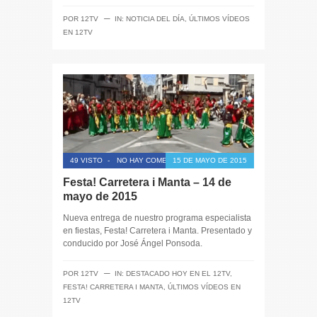
─
POR
12TV
IN:
NOTICIA DEL DÍA
,
ÚLTIMOS VÍDEOS
EN 12TV
49 VISTO
-
NO HAY COMENTARIOS
15 DE MAYO DE 2015
Festa! Carretera i Manta – 14 de
mayo de 2015
Nueva entrega de nuestro programa especialista
en fiestas, Festa! Carretera i Manta. Presentado y
conducido por José Ángel Ponsoda.
─
POR
12TV
IN:
DESTACADO HOY EN EL 12TV
,
FESTA! CARRETERA I MANTA
,
ÚLTIMOS VÍDEOS EN
12TV