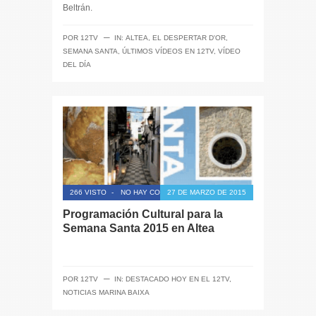
Beltrán.
─
POR
12TV
IN:
ALTEA
,
EL DESPERTAR D'OR
,
SEMANA SANTA
,
ÚLTIMOS VÍDEOS EN 12TV
,
VÍDEO
DEL DÍA
266 VISTO
-
NO HAY COMENTARIOS
27 DE MARZO DE 2015
Programación Cultural para la
Semana Santa 2015 en Altea
─
POR
12TV
IN:
DESTACADO HOY EN EL 12TV
,
NOTICIAS MARINA BAIXA