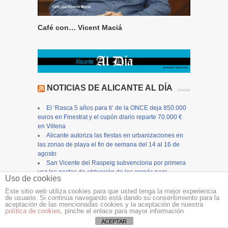
Café con… Vicent Maciá
NOTICIAS DE ALICANTE AL DÍA
El ‘Rasca 5 años para ti’ de la ONCE deja 850.000
euros en Finestrat y el cupón diario reparte 70.000 €
en Villena
Alicante autoriza las fiestas en urbanizaciones en
las zonas de playa el fin de semana del 14 al 16 de
agosto
San Vicente del Raspeig subvenciona por primera
vez los gastos de obtención de los carnés para
Uso de cookies
camiones y autobuses
Pérez Llorca resalta la generosidad, el esfuerzo y el
Este sitio web utiliza cookies para que usted tenga la mejor experiencia
de usuario. Si continúa navegando está dando su consentimiento para la
orgullo de pertenencia a un pueblo de Ferran Torres,
aceptación de las mencionadas cookies y la aceptación de nuestra
nuevo embajador de la Comunitat Valenciana
política de cookies
, pinche el enlace para mayor información
La ocupación hotelera en la provincia de Alicante
ACEPTAR
alcanzará en agosto casi el 90%