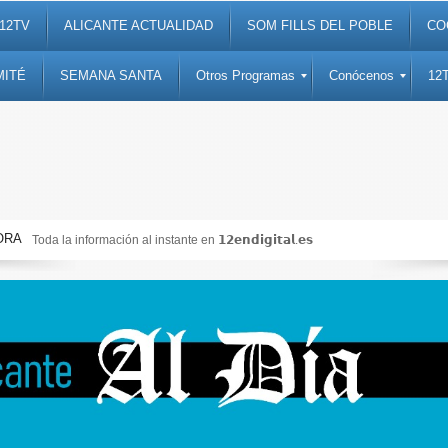
12TV
ALICANTE ACTUALIDAD
SOM FILLS DEL POBLE
CO
MITÉ
SEMANA SANTA
Otros Programas
Conócenos
12
ORA
Toda la información al instante en 𝟭𝟮𝗲𝗻𝗱𝗶𝗴𝗶𝘁𝗮𝗹.𝗲𝘀