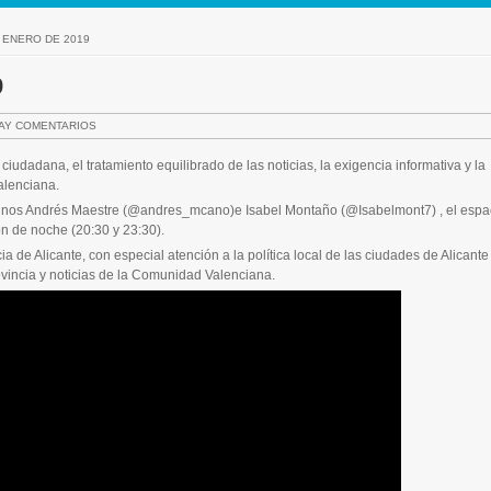
E ENERO DE 2019
9
AY COMENTARIOS
ciudadana, el tratamiento equilibrado de las noticias, la exigencia informativa y la
alenciana.
antinos Andrés Maestre (@andres_mcano)e Isabel Montaño (@Isabelmont7) , el espa
ón de noche (20:30 y 23:30).
 de Alicante, con especial atención a la política local de las ciudades de Alicante
ovincia y noticias de la Comunidad Valenciana.