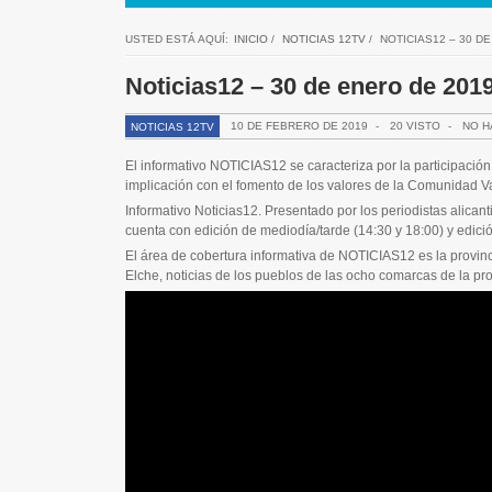
USTED ESTÁ AQUÍ:
INICIO
/
NOTICIAS 12TV
/
NOTICIAS12 – 30 D
Noticias12 – 30 de enero de 201
10 DE FEBRERO DE 2019
-
20 VISTO
-
NO H
NOTICIAS 12TV
El informativo NOTICIAS12 se caracteriza por la participación 
implicación con el fomento de los valores de la Comunidad V
Informativo Noticias12. Presentado por los periodistas alic
cuenta con edición de mediodía/tarde (14:30 y 18:00) y edici
El área de cobertura informativa de NOTICIAS12 es la provincia
Elche, noticias de los pueblos de las ocho comarcas de la pr