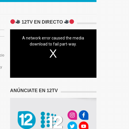
12TV EN DIRECTO
A network error caused the media
download to fail part-way.
cio
 y
ANÚNCIATE EN 12TV