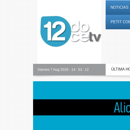
NOTICIAS 
PETIT CO
ÚLTIMA H
Alicante Actualidad
Viernes 7 Aug 2026
-
14
:
53
:
13