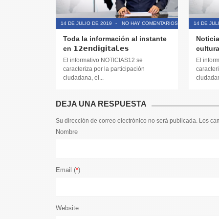
14 DE JULIO DE 2019
-
NO HAY COMENTARIOS
14 DE JUL
Toda la información al instante
Noticia
en 𝟭𝟮𝗲𝗻𝗱𝗶𝗴𝗶𝘁𝗮𝗹.𝗲𝘀
cultura
El informativo NOTICIAS12 se
El infor
caracteriza por la participación
caracteri
ciudadana, el...
ciudadana
DEJA UNA RESPUESTA
Su dirección de correo electrónico no será publicada. Los c
Nombre
Email (
*
)
Website