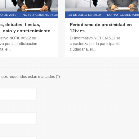
IO DE 2019
-
NO HAY COMENTARIOS
14 DE JULIO DE 2019
-
NO HAY COMENTARI
s, debates, fiestas,
Periodismo de proximidad en
, ocio y entretenimiento
12tv.es
mativo NOTICIAS12 se
El informativo NOTICIAS12 se
za por la participación
caracteriza por la participación
, el...
ciudadana, el...
ampos requeridos están marcados (
*
)