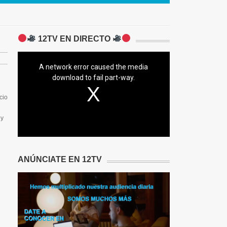
12TV EN DIRECTO
A network error caused the media
download to fail part-way.
cio
 y
ANÚNCIATE EN 12TV