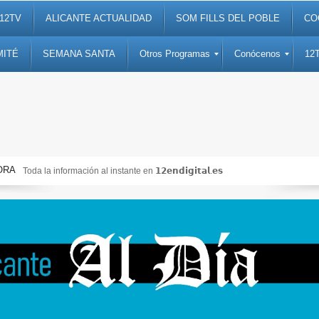
12TV
ALICANTE ACTUALIDAD
SOM FILLS DEL POBLE
CO
MITÉ
SEMANA SANTA
Otros Programas
Conócenos
12
ORA
Toda la información al instante en 𝟭𝟮𝗲𝗻𝗱𝗶𝗴𝗶𝘁𝗮𝗹.𝗲𝘀