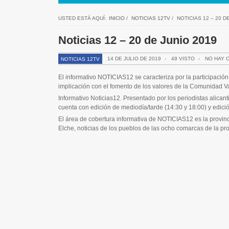
USTED ESTÁ AQUÍ:
INICIO
/
NOTICIAS 12TV
/
NOTICIAS 12 – 20 D
Noticias 12 – 20 de Junio 2019
14 DE JULIO DE 2019
-
49 VISTO
-
NO HAY 
NOTICIAS 12TV
El informativo NOTICIAS12 se caracteriza por la participación 
implicación con el fomento de los valores de la Comunidad V
Informativo Noticias12. Presentado por los periodistas alic
cuenta con edición de mediodía/tarde (14:30 y 18:00) y edici
El área de cobertura informativa de NOTICIAS12 es la provincia
Elche, noticias de los pueblos de las ocho comarcas de la pr