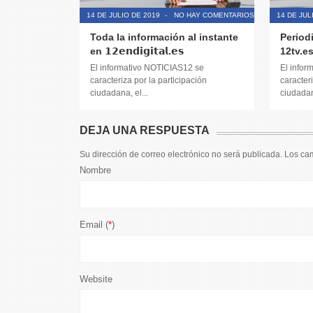
14 DE JULIO DE 2019
-
NO HAY COMENTARIOS
14 DE JUL
Toda la información al instante
Period
en 𝟭𝟮𝗲𝗻𝗱𝗶𝗴𝗶𝘁𝗮𝗹.𝗲𝘀
12tv.e
El informativo NOTICIAS12 se
El infor
caracteriza por la participación
caracteri
ciudadana, el...
ciudadana
DEJA UNA RESPUESTA
Su dirección de correo electrónico no será publicada. Los c
Nombre
Email (
*
)
Website