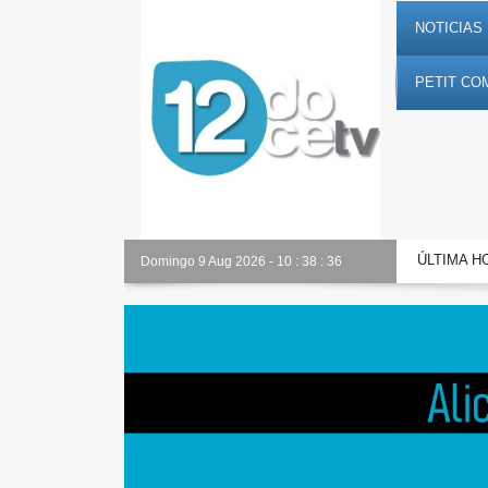
NOTICIAS 
PETIT CO
ÚLTIMA H
Alicante Actualidad
Domingo 9 Aug 2026
-
10
:
38
:
37