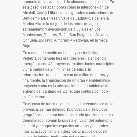
aumento de la capacidad de almacenamiento, etc.-. En
este caso, destacan obras como la interconexión de
Alcalalí, Xaló y Llíber con las grandes conducciones de
Benigembla-Benissa y Valle de Laguar-Calpe, en la
Marina Alta, o la mejora de las redes de agua,
saneamiento y evacuación de pluviales en Los
Montesinos, Dolores, Rafal, San Fulgencio, Jacarilla,
Orihuela, Bigastro, Almoradí y Redován, en la Vega
Baja.
En materia de medio ambiente y sostenibilidad,
Vertebra contempla tres grandes ejes: la eficiencia
energética con 43 proyectos en otros tantos municipios
y una partida de 2,4 millones de euros; la
reforestación, que contará con un millón de euros, y,
finalmente, la financiación de un gran y emblemático
proyecto como es la adecuación medioambiental del
entorno del pantano de Elche, que contará con otro
millón de euros.
En el caso de turismo, principal motor económico de la
provincia, se han definido 11 proyectos distribuidos
geográficamente por todo el territorio que tienen como
denominador común la puesta en valor del patrimonio
cultural y de aquellos espacios urbanos y naturales
más atractivos, tanto en destinos turísticos de costa
como de interior, facilitando así su promoción,