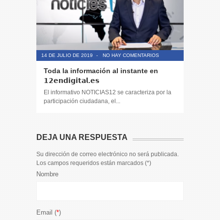
14 DE JULIO DE 2019
-
NO HAY COMENTARIOS
14 DE JULIO
Toda la información al instante en
Noticias,
𝟭𝟮𝗲𝗻𝗱𝗶𝗴𝗶𝘁𝗮𝗹.𝗲𝘀
y entret
El informativo NOTICIAS12 se caracteriza por la
El informa
participación ciudadana, el...
participaci
DEJA UNA RESPUESTA
Su dirección de correo electrónico no será publicada.
Los campos requeridos están marcados (
*
)
Nombre
Email (
*
)