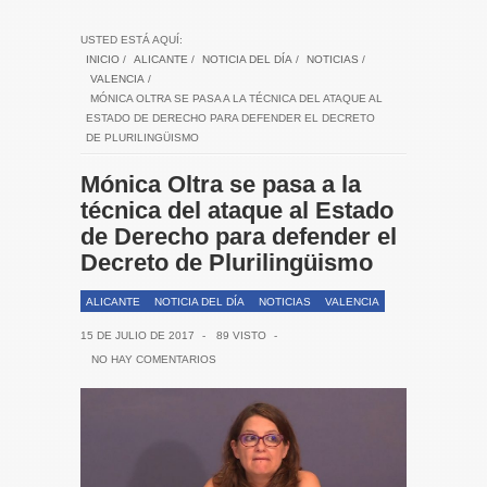
USTED ESTÁ AQUÍ:
INICIO
/
ALICANTE
/
NOTICIA DEL DÍA
/
NOTICIAS
/
VALENCIA
/
MÓNICA OLTRA SE PASA A LA TÉCNICA DEL ATAQUE AL
ESTADO DE DERECHO PARA DEFENDER EL DECRETO
DE PLURILINGÜISMO
Mónica Oltra se pasa a la
técnica del ataque al Estado
de Derecho para defender el
Decreto de Plurilingüismo
ALICANTE
NOTICIA DEL DÍA
NOTICIAS
VALENCIA
15 DE JULIO DE 2017
-
89 VISTO
-
NO HAY COMENTARIOS