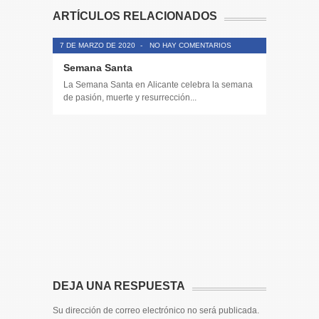
ARTÍCULOS RELACIONADOS
7 DE MARZO DE 2020
-
NO HAY COMENTARIOS
Semana Santa
La Semana Santa en Alicante celebra la semana
de pasión, muerte y resurrección...
14 DE JULIO
Toda la 
𝟭𝟮𝗲𝗻𝗱𝗶𝗴
El informa
participaci
DEJA UNA RESPUESTA
Su dirección de correo electrónico no será publicada.