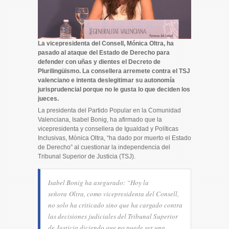
La vicepresidenta del Consell, Mónica Oltra, ha
pasado al ataque del Estado de Derecho para
defender con uñas y dientes el Decreto de
Plurilingüismo. La consellera arremete contra el TSJ
valenciano e intenta deslegitimar su autonomía
jurisprudencial porque no le gusta lo que deciden los
jueces.
La presidenta del Partido Popular en la Comunidad
Valenciana, Isabel Bonig, ha afirmado que la
vicepresidenta y consellera de Igualdad y Políticas
Inclusivas, Mònica
Oltra
, “ha dado por muerto el Estado
de Derecho” al cuestionar la independencia del
Tribunal Superior de Justicia (TSJ).
Isabel Bonig ha asegurado: “Hoy la
señora
Oltra
, como vicepresidenta del Consell,
no solo ha criticado sino que ha cargado contra
las decisiones judiciales del Tribunal Superior
de Justicia diciendo que no puede ser una