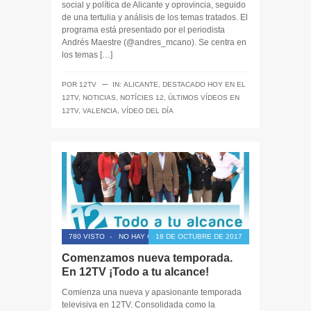
social y política de Alicante y oprovincia, seguido
de una tertulia y análisis de los temas tratados. El
programa está presentado por el periodista
Andrés Maestre (@andres_mcano). Se centra en
los temas […]
─
POR
12TV
IN:
ALICANTE
,
DESTACADO HOY EN EL
12TV
,
NOTICIAS
,
NOTÍCIES 12
,
ÚLTIMOS VÍDEOS EN
12TV
,
VALENCIA
,
VÍDEO DEL DÍA
780 VISTO
-
NO HAY COMENTARIOS
18 DE OCTUBRE DE 2017
Comenzamos nueva temporada.
En 12TV ¡Todo a tu alcance!
Comienza una nueva y apasionante temporada
televisiva en 12TV. Consolidada como la