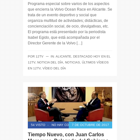
Programa especial sobre varios de los aspectos
que encierra la Volvo Ocean Race en Alicante. Se
trata de un evento deportivo y social que
organiza multitud de actividades; didácticas, de
concienciación social, de ocio, divulgativas, etc.
El programa está presentado por la periodista
Isabel Egido, que está acompañada por el
Director Gerente de la Volvo […]
─
POR
12TV
IN:
ALICANTE
,
DESTACADO HOY EN EL
12TV
,
NOTICIA DEL DÍA
,
NOTICIAS
,
ÚLTIMOS VÍDEOS
EN 12TV
,
VÍDEO DEL DÍA
54 VISTO
-
NO HAY COMENTARIOS
7 DE OCTUBRE DE 2017
Tiempo Nuevo, con Juan Carlos