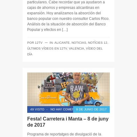
particulares. Cabe recordar que ya ayudaron a
cajas de ahorros y empresas alicantinas en
expansión. Hoy analizamos la absorción del
banco popular con nuestro consultor Carlos Rico.
Análisis de la situación de absorción del Banco
Popular y efectos en […]
─
POR
12TV
IN:
ALICANTE
,
NOTICIAS
,
NOTÍCIES 12
,
ÚLTIMOS VÍDEOS EN 12TV
,
VALENCIA
,
VÍDEO DEL
DÍA
49 VISTO
-
NO HAY COMENTARIOS
9 DE JUNIO DE 2017
Festa! Carretera i Manta – 8 de juny
de 2017
Programa de reportatges de divulgació de la