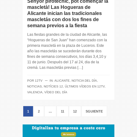
Senyor pirotècnic, pot començar la
mascletà! Las Hogueras de
Alicante inician las tradicionales
mascletás con dos los fines de
semana previos a la fiesta
Las fiestas grandes de la ciudad de Alicante, las
“Hogueras de San Juan” han comenzado con la
primera mascletá en la plaza de Luceros. Este
año las mascletás se sucederán durante dos
fines de semana consecutivos, los días 3,4,10 y
11 de junio. Después del 17 al 24, dia de la
cremá. Las mascletàs previas […]
─
POR
12TV
IN:
ALICANTE
,
NOTICIA DEL DÍA
,
NOTICIAS
,
NOTÍCIES 12
,
ÚLTIMOS VÍDEOS EN 12TV
,
VALENCIA
,
VÍDEO DEL DÍA
1
2
…
11
12
SGUIENTE