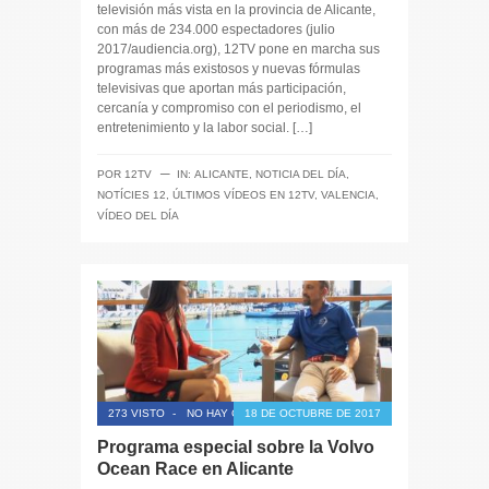
televisión más vista en la provincia de Alicante,
con más de 234.000 espectadores (julio
2017/audiencia.org), 12TV pone en marcha sus
programas más existosos y nuevas fórmulas
televisivas que aportan más participación,
cercanía y compromiso con el periodismo, el
entretenimiento y la labor social. […]
─
POR
12TV
IN:
ALICANTE
,
NOTICIA DEL DÍA
,
NOTÍCIES 12
,
ÚLTIMOS VÍDEOS EN 12TV
,
VALENCIA
,
VÍDEO DEL DÍA
273 VISTO
-
NO HAY COMENTARIOS
18 DE OCTUBRE DE 2017
Programa especial sobre la Volvo
Ocean Race en Alicante