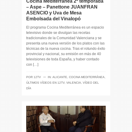
Cocina Mediterránea 2ª temporada
– Aspe – Panettone JUANFRAN
ASENCIO y Uva de Mesa
Embolsada del Vinalopó
El programa Cocina Mediterránea es un espacio
televisivo donde se divulgan las recetas
tradicionales de la Comunidad Valenciana y se
presenta una nueva versión de los platos con las
técnicas de la nueva cocina. Tras el rotundo éxito
provincial y nacional, su emisión en más de 40
televisiones de toda España, y haber contado
con […]
─
POR
12TV
IN:
ALICANTE
,
COCINA MEDITERRÁNEA
,
ÚLTIMOS VÍDEOS EN 12TV
,
VALENCIA
,
VÍDEO DEL
DÍA