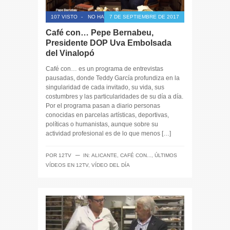
107 VISTO
-
NO HAY COMENTARIOS
7 DE SEPTIEMBRE DE 2017
Café con… Pepe Bernabeu,
Presidente DOP Uva Embolsada
del Vinalopó
Café con… es un programa de entrevistas
pausadas, donde Teddy García profundiza en la
singularidad de cada invitado, su vida, sus
costumbres y las particularidades de su día a día.
Por el programa pasan a diario personas
conocidas en parcelas artísticas, deportivas,
políticas o humanistas, aunque sobre su
actividad profesional es de lo que menos […]
─
POR
12TV
IN:
ALICANTE
,
CAFÉ CON...
,
ÚLTIMOS
VÍDEOS EN 12TV
,
VÍDEO DEL DÍA