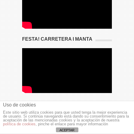
FESTA! CARRETERA I MANTA
PROGRAMA MUNDO NATURAL
Uso de cookies
Este sitio web utiliza cookies para que usted tenga la mejor experiencia
de usuario. Si continúa navegando está dando su consentimiento para la
aceptación de las mencionadas cookies y la aceptación de nuestra
política de cookies
, pinche el enlace para mayor información
ACEPTAR