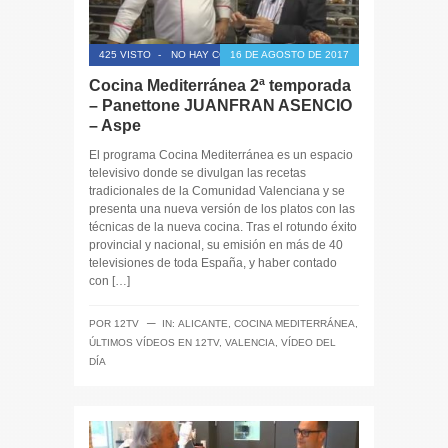
425 VISTO
-
NO HAY COMENTARIOS
16 DE AGOSTO DE 2017
Cocina Mediterránea 2ª temporada
– Panettone JUANFRAN ASENCIO
– Aspe
El programa Cocina Mediterránea es un espacio
televisivo donde se divulgan las recetas
tradicionales de la Comunidad Valenciana y se
presenta una nueva versión de los platos con las
técnicas de la nueva cocina. Tras el rotundo éxito
provincial y nacional, su emisión en más de 40
televisiones de toda España, y haber contado
con […]
─
POR
12TV
IN:
ALICANTE
,
COCINA MEDITERRÁNEA
,
ÚLTIMOS VÍDEOS EN 12TV
,
VALENCIA
,
VÍDEO DEL
DÍA