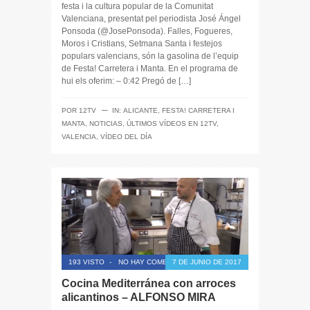
festa i la cultura popular de la Comunitat
Valenciana, presentat pel periodista José Ángel
Ponsoda (@JosePonsoda). Falles, Fogueres,
Moros i Cristians, Setmana Santa i festejos
populars valencians, són la gasolina de l’equip
de Festa! Carretera i Manta. En el programa de
hui els oferim: – 0:42 Pregó de […]
─
POR
12TV
IN:
ALICANTE
,
FESTA! CARRETERA I
MANTA
,
NOTICIAS
,
ÚLTIMOS VÍDEOS EN 12TV
,
VALENCIA
,
VÍDEO DEL DÍA
193 VISTO
-
NO HAY COMENTARIOS
7 DE JUNIO DE 2017
Cocina Mediterránea con arroces
alicantinos – ALFONSO MIRA