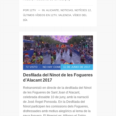
─
POR
12TV
IN:
ALICANTE
,
NOTICIAS
,
NOTÍCIES 12
,
ÚLTIMOS VÍDEOS EN 12TV
,
VALENCIA
,
VÍDEO DEL
DÍA
72 VISTO
-
NO HAY COMENTARIOS
11 DE JUNIO DE 2017
Desfilada del Ninot de les Fogueres
d’Alacant 2017
Retransmisió en directe de la desfilada del Ninot
de les Fogueres de Sant Joan d’Alacant,
celebrada dissabte 10 de juny, amb la narració
de José Ángel Ponsoda. En la Desfilada del
Ninot participen les comissions dels Fogueres,
disfressades amb motius alegórics al lema de la
seua foguera. El Itinerari es: Alfonso el Sabio,