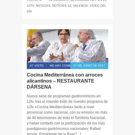
12TV
,
NOTICIAS
,
NOTÍCIES 12
,
VALENCIA
,
VÍDEO DEL
DÍA
47 VISTO
-
NO HAY COMENTARIOS
17 DE JUNIO DE 2017
Cocina Mediterránea con arroces
alicantinos – RESTAURANTE
DÁRSENA
Nueva serie de programas gastronómicos en
12tv, tras el rotundo éxito de nuestro programa de
12tv «Cocina Mediterránea» tanto a nivel
provincial como nacional, con su emisión en más
de 40 televisiones de todo el Territorio Nacional,
y haber contado con la participación de los más
prestigiosos gastrónomos nacionales: Rafael
Ansón, Presidente de la Real […]