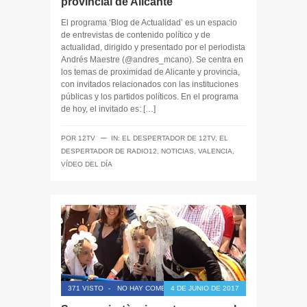
provincial de Alicante
El programa ‘Blog de Actualidad’ es un espacio
de entrevistas de contenido político y de
actualidad, dirigido y presentado por el periodista
Andrés Maestre (@andres_mcano). Se centra en
los temas de proximidad de Alicante y provincia,
con invitados relacionados con las instituciones
públicas y los partidos políticos. En el programa
de hoy, el invitado es: […]
─
POR
12TV
IN:
EL DESPERTADOR DE 12TV
,
EL
DESPERTADOR DE RADIO12
,
NOTICIAS
,
VALENCIA
,
VÍDEO DEL DÍA
371 VISTO
-
NO HAY COMENTARIOS
4 DE JUNIO DE 2017