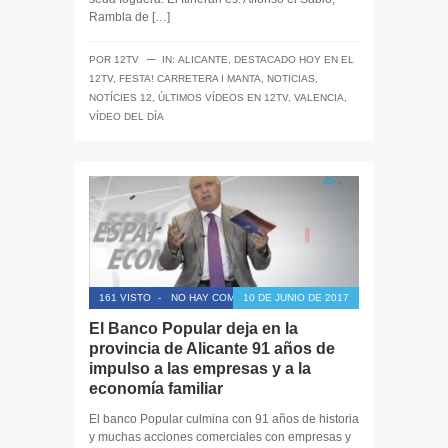
Rambla de […]
─
POR
12TV
IN:
ALICANTE
,
DESTACADO HOY EN EL
12TV
,
FESTA! CARRETERA I MANTA
,
NOTICIAS
,
NOTÍCIES 12
,
ÚLTIMOS VÍDEOS EN 12TV
,
VALENCIA
,
VÍDEO DEL DÍA
161 VISTO
-
NO HAY COMENTARIOS
10 DE JUNIO DE 2017
El Banco Popular deja en la
provincia de Alicante 91 años de
impulso a las empresas y a la
economía familiar
El banco Popular culmina con 91 años de historia
y muchas acciones comerciales con empresas y