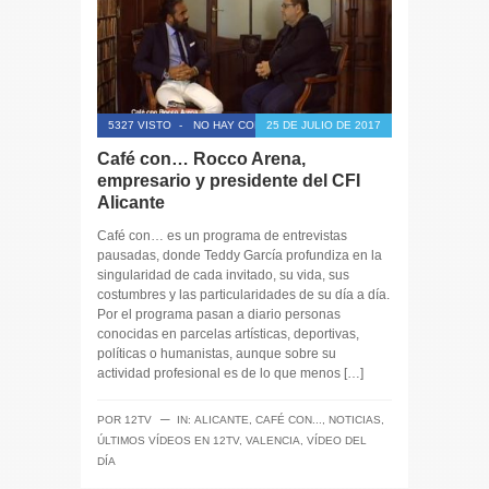
5327 VISTO
-
NO HAY COMENTARIOS
25 DE JULIO DE 2017
Café con… Rocco Arena,
empresario y presidente del CFI
Alicante
Café con… es un programa de entrevistas
pausadas, donde Teddy García profundiza en la
singularidad de cada invitado, su vida, sus
costumbres y las particularidades de su día a día.
Por el programa pasan a diario personas
conocidas en parcelas artísticas, deportivas,
políticas o humanistas, aunque sobre su
actividad profesional es de lo que menos […]
─
POR
12TV
IN:
ALICANTE
,
CAFÉ CON...
,
NOTICIAS
,
ÚLTIMOS VÍDEOS EN 12TV
,
VALENCIA
,
VÍDEO DEL
DÍA