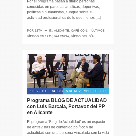
Por el programa pasan a diario personas
conocidas en parcelas artísticas, deportivas,
políticas o humanistas, aunque sobre su
actividad profesional es de lo que menos […]
─
POR
12TV
IN:
ALICANTE
,
CAFÉ CON...
,
ÚLTIMOS
VÍDEOS EN 12TV
,
VALENCIA
,
VÍDEO DEL DÍA
198 VISTO
-
NO HAY COMENTARIOS
5 DE NOVIEMBRE DE 2017
Programa BLOG DE ACTUALIDAD
con Luis Barcala, Portavoz del PP
en Alicante
El programa ‘Blog de Actualidad’ es un espacio
de entrevistas de contenido político y de
actualidad con una persona vinculada con la vida