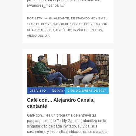
presentado por el periodista Andrés Maestre
(@andres_mcano). […]
─
POR
12TV
IN:
ALICANTE
,
DESTACADO HOY EN EL
12TV
,
EL DESPERTADOR DE 12TV
,
EL DESPERTADOR
DE RADIO12
,
RADIO12
,
ÚLTIMOS VÍDEOS EN 12TV
,
VÍDEO DEL DÍA
388 VISTO
-
NO HAY COMENTARIOS
9 DE DICIEMBRE DE 2017
Café con… Alejandro Canals,
cantante
Café con… es un programa de entrevistas
pausadas, donde Teddy García profundiza en la
singularidad de cada invitado, su vida, sus
costumbres y las particularidades de su día a día.