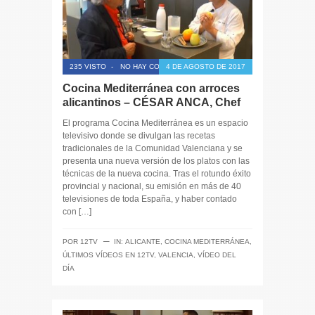
235 VISTO
-
NO HAY COMENTARIOS
4 DE AGOSTO DE 2017
Cocina Mediterránea con arroces
alicantinos – CÉSAR ANCA, Chef
El programa Cocina Mediterránea es un espacio
televisivo donde se divulgan las recetas
tradicionales de la Comunidad Valenciana y se
presenta una nueva versión de los platos con las
técnicas de la nueva cocina. Tras el rotundo éxito
provincial y nacional, su emisión en más de 40
televisiones de toda España, y haber contado
con […]
─
POR
12TV
IN:
ALICANTE
,
COCINA MEDITERRÁNEA
,
ÚLTIMOS VÍDEOS EN 12TV
,
VALENCIA
,
VÍDEO DEL
DÍA