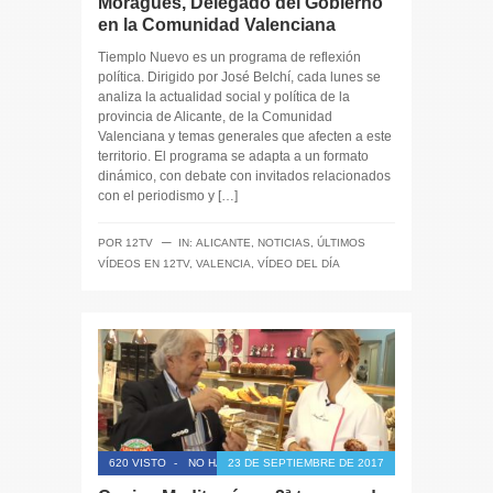
Moragues, Delegado del Gobierno
en la Comunidad Valenciana
Tiemplo Nuevo es un programa de reflexión
política. Dirigido por José Belchí, cada lunes se
analiza la actualidad social y política de la
provincia de Alicante, de la Comunidad
Valenciana y temas generales que afecten a este
territorio. El programa se adapta a un formato
dinámico, con debate con invitados relacionados
con el periodismo y […]
─
POR
12TV
IN:
ALICANTE
,
NOTICIAS
,
ÚLTIMOS
VÍDEOS EN 12TV
,
VALENCIA
,
VÍDEO DEL DÍA
620 VISTO
-
NO HAY COMENTARIOS
23 DE SEPTIEMBRE DE 2017