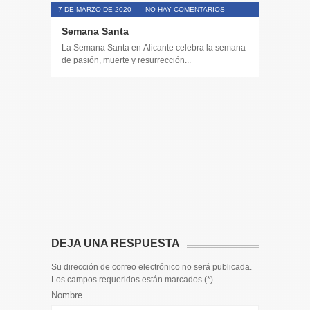
7 DE MARZO DE 2020
-
NO HAY COMENTARIOS
Semana Santa
La Semana Santa en Alicante celebra la semana
de pasión, muerte y resurrección...
14 DE JULIO
Toda la 
𝟭𝟮𝗲𝗻𝗱𝗶𝗴
El informa
participaci
DEJA UNA RESPUESTA
Su dirección de correo electrónico no será publicada.
Los campos requeridos están marcados (
*
)
Nombre