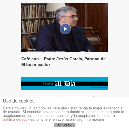
Café con… Padre Jesús García, Párroco de
El buen pastor
NOTICIAS DE ALICANTE AL DÍA
Uso de cookies
Este sitio web utiliza cookies para que usted tenga la mejor experiencia
La mejor música de Ennio Morricone por
de usuario. Si continúa navegando está dando su consentimiento para la
l’Ensemble le Muse y el jazz a la Ermita con «Baila la
aceptación de las mencionadas cookies y la aceptación de nuestra
política de cookies
, pinche el enlace para mayor información
lluvia con Ana Pereira Quartet» en Finestrat
ACEPTAR
Santa Pola recibe de la Generalitat Valenciana cien