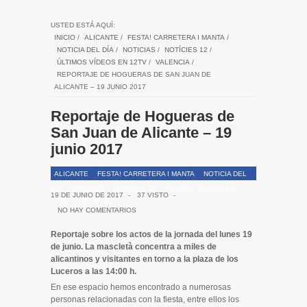
USTED ESTÁ AQUÍ:
INICIO
/
ALICANTE
/
FESTA! CARRETERA I MANTA
/
NOTICIA DEL DÍA
/
NOTICIAS
/
NOTÍCIES 12
/
ÚLTIMOS VÍDEOS EN 12TV
/
VALENCIA
/
REPORTAJE DE HOGUERAS DE SAN JUAN DE
ALICANTE – 19 JUNIO 2017
Reportaje de Hogueras de
San Juan de Alicante – 19
junio 2017
ALICANTE
FESTA! CARRETERA I MANTA
NOTICIA DEL
DÍA
NOTICIAS
NOTÍCIES 12
ÚLTIMOS VÍDEOS EN
19 DE JUNIO DE 2017
-
37 VISTO
-
12TV
VALENCIA
NO HAY COMENTARIOS
Reportaje sobre los actos de la jornada del lunes 19
de junio. La mascletà concentra a miles de
alicantinos y visitantes en torno a la plaza de los
Luceros a las 14:00 h.
En ese espacio hemos encontrado a numerosas
personas relacionadas con la fiesta, entre ellos los