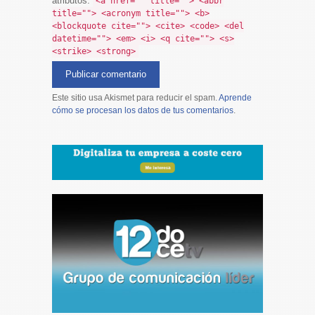
atributos:
<a href="" title=""> <abbr
title=""> <acronym title=""> <b>
<blockquote cite=""> <cite> <code> <del
datetime=""> <em> <i> <q cite=""> <s>
<strike> <strong>
Este sitio usa Akismet para reducir el spam.
Aprende
cómo se procesan los datos de tus comentarios
.