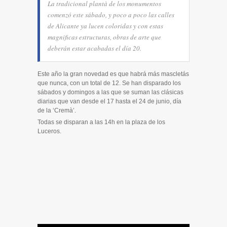
La tradicional plantà de los monumentos
comenzó este sábado, y poco a poco las calles
de Alicante ya lucen coloridas y con estas
magnificas estructuras, obras de arte que
deberán estar acabadas el día 20.
Este año la gran novedad es que habrá más mascletás
que nunca, con un total de 12. Se han disparado los
sábados y domingos a las que se suman las clásicas
diarias que van desde el 17 hasta el 24 de junio, día
de la ‘Cremà’.
Todas se disparan a las 14h en la plaza de los
Luceros.