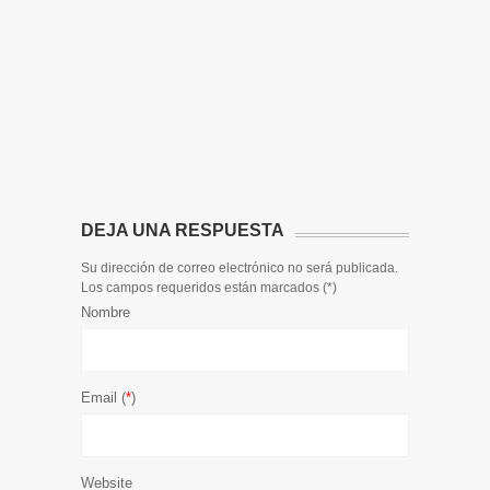
14 DE JULIO
Toda la 
𝟭𝟮𝗲𝗻𝗱𝗶𝗴
El informa
participaci
DEJA UNA RESPUESTA
Su dirección de correo electrónico no será publicada.
Los campos requeridos están marcados (
*
)
Nombre
Email (
*
)
Website