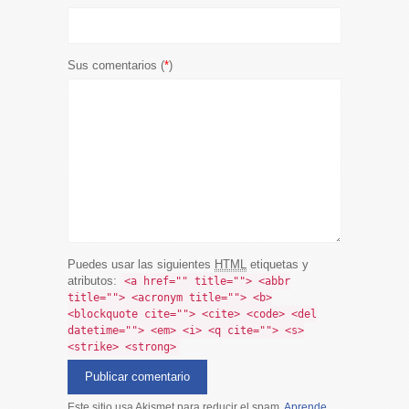
Sus comentarios (
*
)
Puedes usar las siguientes
HTML
etiquetas y
atributos:
<a href="" title=""> <abbr
title=""> <acronym title=""> <b>
<blockquote cite=""> <cite> <code> <del
datetime=""> <em> <i> <q cite=""> <s>
<strike> <strong>
Este sitio usa Akismet para reducir el spam.
Aprende