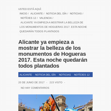
USTED ESTÁ AQUÍ:
INICIO
/
ALICANTE
/
NOTICIA DEL DÍA
/
NOTICIAS
/
NOTÍCIES 12
/
VALENCIA
/
ALICANTE YA EMPIEZA A MOSTRAR LA BELLEZA DE
LOS MONUMENTOS DE HOGUERAS 2017. ESTA NOCHE
QUEDARÁN TODOS PLANTADOS
Alicante ya empieza a
mostrar la belleza de los
monumentos de Hogueras
2017. Esta noche quedarán
todos plantados
ALICANTE
NOTICIA DEL DÍA
NOTICIAS
NOTÍCIES 12
VALENCIA
20 DE JUNIO DE 2017
-
215 VISTO
-
NO HAY COMENTARIOS