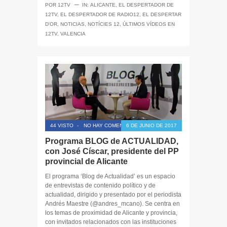
─
POR
12TV
IN:
ALICANTE
,
EL DESPERTADOR DE
12TV
,
EL DESPERTADOR DE RADIO12
,
EL DESPERTAR
D'OR
,
NOTICIAS
,
NOTÍCIES 12
,
ÚLTIMOS VÍDEOS EN
12TV
,
VALENCIA
44 VISTO
-
NO HAY COMENTARIOS
6 DE JUNIO DE 2017
Programa BLOG de ACTUALIDAD,
con José Císcar, presidente del PP
provincial de Alicante
El programa ‘Blog de Actualidad’ es un espacio
de entrevistas de contenido político y de
actualidad, dirigido y presentado por el periodista
Andrés Maestre (@andres_mcano). Se centra en
los temas de proximidad de Alicante y provincia,
con invitados relacionados con las instituciones