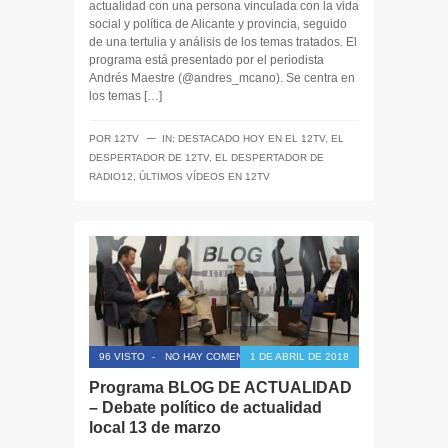
actualidad con una persona vinculada con la vida
social y política de Alicante y provincia, seguido
de una tertulia y análisis de los temas tratados. El
programa está presentado por el periodista
Andrés Maestre (@andres_mcano). Se centra en
los temas […]
─
POR
12TV
IN:
DESTACADO HOY EN EL 12TV
,
EL
DESPERTADOR DE 12TV
,
EL DESPERTADOR DE
RADIO12
,
ÚLTIMOS VÍDEOS EN 12TV
96 VISTO
-
NO HAY COMENTARIOS
1 DE ABRIL DE 2018
Programa BLOG DE ACTUALIDAD
– Debate político de actualidad
local 13 de marzo