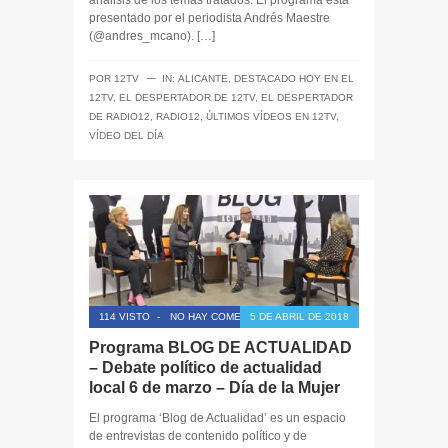
análisis de los temas tratados. El programa está
presentado por el periodista Andrés Maestre
(@andres_mcano). […]
─
POR
12TV
IN:
ALICANTE
,
DESTACADO HOY EN EL
12TV
,
EL DESPERTADOR DE 12TV
,
EL DESPERTADOR
DE RADIO12
,
RADIO12
,
ÚLTIMOS VÍDEOS EN 12TV
,
VÍDEO DEL DÍA
114 VISTO
-
NO HAY COMENTARIOS
5 DE ABRIL DE 2018
Programa BLOG DE ACTUALIDAD
– Debate político de actualidad
local 6 de marzo – Día de la Mujer
El programa ‘Blog de Actualidad’ es un espacio
de entrevistas de contenido político y de