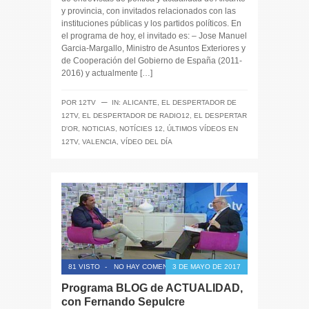
y provincia, con invitados relacionados con las
instituciones públicas y los partidos políticos. En
el programa de hoy, el invitado es: – Jose Manuel
Garcia-Margallo, Ministro de Asuntos Exteriores y
de Cooperación del Gobierno de España (2011-
2016) y actualmente […]
─
POR
12TV
IN:
ALICANTE
,
EL DESPERTADOR DE
12TV
,
EL DESPERTADOR DE RADIO12
,
EL DESPERTAR
D'OR
,
NOTICIAS
,
NOTÍCIES 12
,
ÚLTIMOS VÍDEOS EN
12TV
,
VALENCIA
,
VÍDEO DEL DÍA
81 VISTO
-
NO HAY COMENTARIOS
3 DE MAYO DE 2017
Programa BLOG de ACTUALIDAD,
con Fernando Sepulcre