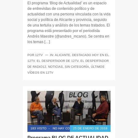
El programa ‘Blog de Actualidad’ es un espacio
de entrevistas de contenido político y de
actualidad con una persona vinculada con la vida
social y política de Alicante y provincia, seguido
de una tertulia y análisis de los temas tratados. El
programa está presentado por el periodista
Andrés Maestre (@andres_mcano). Se centra en
los temas […]
─
POR
12TV
IN:
ALICANTE
,
DESTACADO HOY EN EL
12TV
,
EL DESPERTADOR DE 12TV
,
EL DESPERTADOR
DE RADIO12
,
NOTICIAS
,
SIN CATEGORÍA
,
ÚLTIMOS
VÍDEOS EN 12TV
183 VISTO
-
NO HAY COMENTARIOS
25 DE ENERO DE 2018
Programa BLOG DE ACTUALIDAD