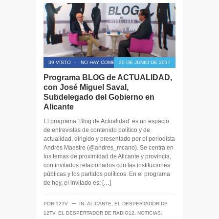
39 VISTO
-
NO HAY COMENTARIOS
20 DE JUNIO DE 2017
Programa BLOG de ACTUALIDAD,
con José Miguel Saval,
Subdelegado del Gobierno en
Alicante
El programa ‘Blog de Actualidad’ es un espacio
de entrevistas de contenido político y de
actualidad, dirigido y presentado por el periodista
Andrés Maestre (@andres_mcano). Se centra en
los temas de proximidad de Alicante y provincia,
con invitados relacionados con las instituciones
públicas y los partidos políticos. En el programa
de hoy, el invitado es: […]
─
POR
12TV
IN:
ALICANTE
,
EL DESPERTADOR DE
12TV
,
EL DESPERTADOR DE RADIO12
,
NOTICIAS
,