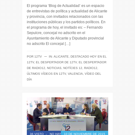
El programa ‘Blog de Actualidad’ es un espacio
de entrevistas de política y actualidad de Alicante
y provincia, con invitados relacionados con las
instituciones públicas y los partidos políticos. En
el programa de hoy, el invitado es: – Fernando
Sepulcre, concejal no adscrito en el
Ayuntamiento de Alicante y Diputado provincial
no adscrito El concejal […]
─
POR
12TV
IN:
ALICANTE
,
DESTACADO HOY EN EL
12TV
,
EL DESPERTADOR DE 12TV
,
EL DESPERTADOR
DE RADIO12
,
NOTICIAS
,
NOTÍCIES 12
,
RADIO12
,
ÚLTIMOS VÍDEOS EN 12TV
,
VALENCIA
,
VÍDEO DEL
DÍA
36 VISTO
-
NO HAY COMENTARIOS
10 DE NOVIEMBRE DE 2015