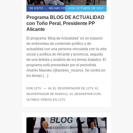
59 VISTO
-
NO HAY COMENTARIOS
4 DE OCTUBRE DE 2017
Programa BLOG DE ACTUALIDAD
con Toño Peral, Presidente PP
Alicante
El programa ‘Blog de Actualidad’ es un espacio
de entrevistas de contenido político y de
actualidad con una persona vinculada con la vida
social y política de Alicante y provincia, seguido
de una tertulia y análisis de los temas tratados. El
programa está presentado por el periodista
Andrés Maestre (@andres_mcano). Se centra en
los temas […]
─
POR
12TV
IN:
EL DESPERTADOR DE 12TV
,
EL
DESPERTADOR DE RADIO12
,
EL DESPERTAR D'OR
,
ÚLTIMOS VÍDEOS EN 12TV