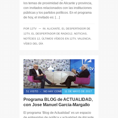
los temas de proximidad de Alicante y provincia,
con invitados relacionados con las instituciones
públicas y los partidos políticos. En el programa
de hoy, el invitado es: […]
─
POR
12TV
IN:
ALICANTE
,
EL DESPERTADOR DE
12TV
,
EL DESPERTADOR DE RADIO12
,
NOTICIAS
,
NOTÍCIES 12
,
ÚLTIMOS VÍDEOS EN 12TV
,
VALENCIA
,
VÍDEO DEL DÍA
51 VISTO
-
NO HAY COMENTARIOS
11 DE MAYO DE 2017
Programa BLOG de ACTUALIDAD,
con Jose Manuel Garcia-Margallo
El programa ‘Blog de Actualidad’ es un espacio
de entrevistas de política y actualidad de Alicante