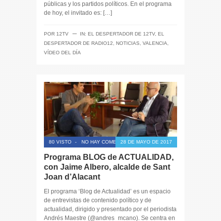
públicas y los partidos políticos. En el programa
de hoy, el invitado es: […]
─
POR
12TV
IN:
EL DESPERTADOR DE 12TV
,
EL
DESPERTADOR DE RADIO12
,
NOTICIAS
,
VALENCIA
,
VÍDEO DEL DÍA
80 VISTO
-
NO HAY COMENTARIOS
28 DE MAYO DE 2017
Programa BLOG de ACTUALIDAD,
con Jaime Albero, alcalde de Sant
Joan d’Alacant
El programa ‘Blog de Actualidad’ es un espacio
de entrevistas de contenido político y de
actualidad, dirigido y presentado por el periodista
Andrés Maestre (@andres_mcano). Se centra en