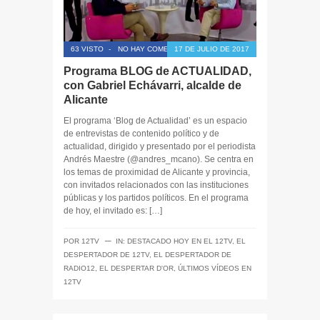
63 VISTO
-
NO HAY COMENTARIOS
17 DE JULIO DE 2017
Programa BLOG de ACTUALIDAD,
con Gabriel Echávarri, alcalde de
Alicante
El programa ‘Blog de Actualidad’ es un espacio
de entrevistas de contenido político y de
actualidad, dirigido y presentado por el periodista
Andrés Maestre (@andres_mcano). Se centra en
los temas de proximidad de Alicante y provincia,
con invitados relacionados con las instituciones
públicas y los partidos políticos. En el programa
de hoy, el invitado es: […]
─
POR
12TV
IN:
DESTACADO HOY EN EL 12TV
,
EL
DESPERTADOR DE 12TV
,
EL DESPERTADOR DE
RADIO12
,
EL DESPERTAR D'OR
,
ÚLTIMOS VÍDEOS EN
12TV