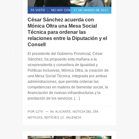
55 VISTO
-
NO HAY COMENTARIOS
27 DE MARZO DE 2017
César Sánchez acuerda con
Mónica Oltra una Mesa Social
Técnica para ordenar las
relaciones entre la Diputación y el
Consell
El presidente del Gobierno Provincial, César
Sánchez, ha propuesto esta mañana a la
vicepresidenta y consellera de Igualdad y
Políticas Inclusivas, Mónica Oltra, la creación de
una Mesa Social Técnica, integrada por ambas
administraciones, que permita ordenar las
competencias en materia de bienestar social, la
financiación de nuevas infraestructuras y la
prestación de los servicios. […]
─
POR
12TV
IN:
ALICANTE
,
NOTICIA DEL DÍA
,
NOTICIAS
,
NOTÍCIES 12
,
VALENCIA