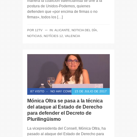
manera la coalición valencianista se une a la
postura de Unidos-Podemos, quienes
defienden que «por encima de firmas o no
firmas», todos los […]
─
POR
12TV
IN:
ALICANTE
,
NOTICIA DEL DÍA
,
NOTICIAS
,
NOTÍCIES 12
,
VALENCIA
87 VISTO
-
NO HAY COMENTARIOS
15 DE JULIO DE 2017
Mónica Oltra se pasa a la técnica
del ataque al Estado de Derecho
para defender el Decreto de
Plurilingüismo
La vicepresidenta del Consell, Mónica Oltra, ha
pasado al ataque del Estado de Derecho para