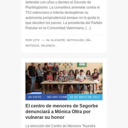
defender con uñas y dientes el Decreto de
Plurilingüismo. La consellera arremete contra el
TSJ valenciano e intenta deslegitimar su
autonomía jurisprudencial porque no le gusta lo
que deciden los jueces. La presidenta del Partido
Popular en la Comunidad Valenciana, […]
─
POR
12TV
IN:
ALICANTE
,
NOTICIA DEL DÍA
,
NOTICIAS
,
VALENCIA
44 VISTO
-
NO HAY COMENTARIOS
26 DE MAYO DE 2017
El centro de menores de Segorbe
denunciará a Mónica Oltra por
vulnerar su honor
La dirección del Centro de Menores “Nuestra