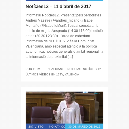
Notícies12 – 11 d’abril de 2017
Informatiu Notícies12. Presentat pels periodistes
Andrés Maestre (@andres_mcano), i Isabel
Montaño (@IsabelleMont), l’espai compta amb
edició de migdia/vesprada (14:30 i 18:00) i edició
de nit (20:30 i 23:30). L’àrea de cobertura
informativa de NOTÍCIES12 és la Comunitat
Valenciana, amb especial atenció a la política
autonòmica, notícies generals d’àmbit regional i a
la informació de proximitat […]
─
POR
12TV
IN:
ALICANTE
,
NOTICIAS
,
NOTÍCIES 12
,
ÚLTIMOS VÍDEOS EN 12TV
,
VALENCIA
287 VISTO
-
NO HAY COMENTARIOS
30 DE MARZO DE 2017