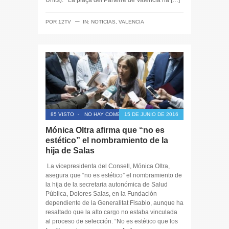
Units). La plaça del Parterre de València ha […]
─
POR
12TV
IN:
NOTICIAS
,
VALENCIA
85 VISTO
-
NO HAY COMENTARIOS
15 DE JUNIO DE 2016
Mónica Oltra afirma que “no es
estético” el nombramiento de la
hija de Salas
La vicepresidenta del Consell, Mónica Oltra,
asegura que “no es estético” el nombramiento de
la hija de la secretaria autonómica de Salud
Pública, Dolores Salas, en la Fundación
dependiente de la Generalitat Fisabio, aunque ha
resaltado que la alto cargo no estaba vinculada
al proceso de selección. “No es estético que los