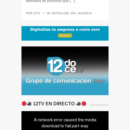
familiares de personas que […]
─
POR
12TV
IN:
NOTICIA DEL DÍA
,
VALENCIA
12TV EN DIRECTO
A network error caused the media
download to fail part-way.