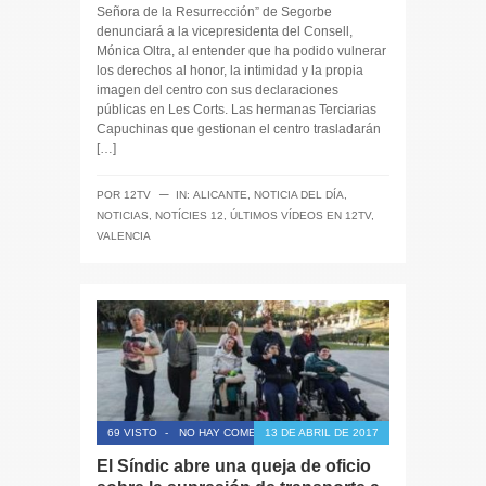
Señora de la Resurrección” de Segorbe
denunciará a la vicepresidenta del Consell,
Mónica Oltra, al entender que ha podido vulnerar
los derechos al honor, la intimidad y la propia
imagen del centro con sus declaraciones
públicas en Les Corts. Las hermanas Terciarias
Capuchinas que gestionan el centro trasladarán
[…]
─
POR
12TV
IN:
ALICANTE
,
NOTICIA DEL DÍA
,
NOTICIAS
,
NOTÍCIES 12
,
ÚLTIMOS VÍDEOS EN 12TV
,
VALENCIA
69 VISTO
-
NO HAY COMENTARIOS
13 DE ABRIL DE 2017
El Síndic abre una queja de oficio