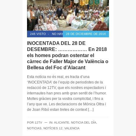
246 VISTO
-
NO HAY COMENTARIOS
28 DE DICIEMBRE DE 2016
INOCENTADA DEL 28 DE
DESEMBRE: ……………… En 2018
els homes podran ostentar el
càrrec de Faller Major de València o
Bellesa del Foc d’Alacant
Esta notícia no és real, es tracta d’una
‘INOCENTADA’ de l’equip de periodistes de la
redacció de 12TV, que els nostres espectadors i
internautes han pres amb gran sentit de l’humor.
Moltes gràcies per la vostra complicitat, i fins a
l’any que ve. Les declaracions de Mónica Oltra i
de Joan Ribó estan tretes de context […]
─
POR
12TV
IN:
ALICANTE
,
NOTICIA DEL DÍA
,
NOTICIAS
,
NOTÍCIES 12
,
VALENCIA