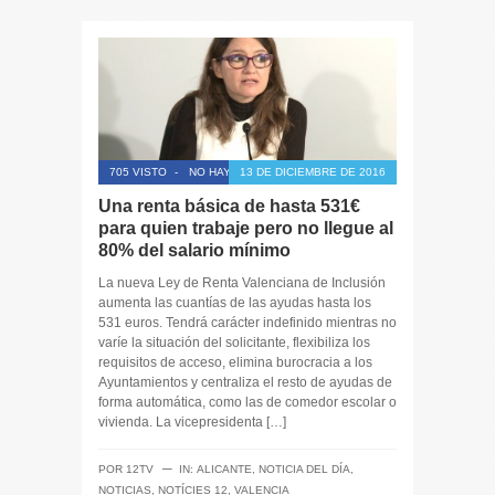
705 VISTO
-
NO HAY COMENTARIOS
13 DE DICIEMBRE DE 2016
Una renta básica de hasta 531€
para quien trabaje pero no llegue al
80% del salario mínimo
La nueva Ley de Renta Valenciana de Inclusión
aumenta las cuantías de las ayudas hasta los
531 euros. Tendrá carácter indefinido mientras no
varíe la situación del solicitante, flexibiliza los
requisitos de acceso, elimina burocracia a los
Ayuntamientos y centraliza el resto de ayudas de
forma automática, como las de comedor escolar o
vivienda. La vicepresidenta […]
─
POR
12TV
IN:
ALICANTE
,
NOTICIA DEL DÍA
,
NOTICIAS
,
NOTÍCIES 12
,
VALENCIA