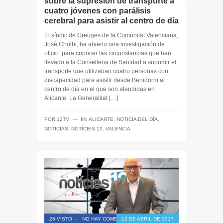
sobre la supresión de transporte a
cuatro jóvenes con parálisis
cerebral para asistir al centro de día
El síndic de Greuges de la Comunitat Valenciana,
José Cholbi, ha abierto una investigación de
oficio para conocer las circunstancias que han
llevado a la Conselleria de Sanidad a suprimir el
transporte que utilizaban cuatro personas con
discapacidad para asistir desde Benidorm al
centro de día en el que son atendidas en
Alicante. La Generalitat […]
─
POR
12TV
IN:
ALICANTE
,
NOTICIA DEL DÍA
,
NOTICIAS
,
NOTÍCIES 12
,
VALENCIA
26 VISTO
-
NO HAY COMENTARIOS
12 DE ABRIL DE 2017