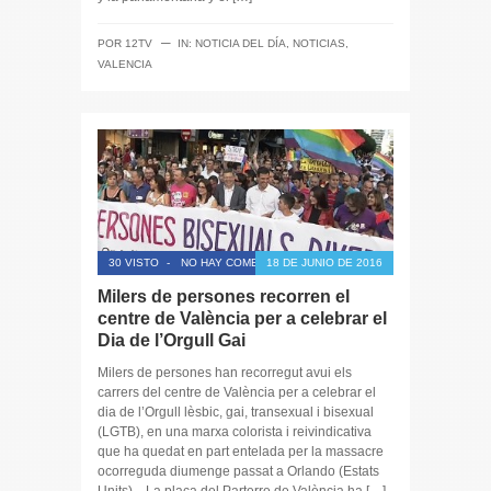
─
POR
12TV
IN:
NOTICIA DEL DÍA
,
NOTICIAS
,
VALENCIA
30 VISTO
-
NO HAY COMENTARIOS
18 DE JUNIO DE 2016
Milers de persones recorren el
centre de València per a celebrar el
Dia de l’Orgull Gai
Milers de persones han recorregut avui els
carrers del centre de València per a celebrar el
dia de l’Orgull lèsbic, gai, transexual i bisexual
(LGTB), en una marxa colorista i reivindicativa
que ha quedat en part entelada per la massacre
ocorreguda diumenge passat a Orlando (Estats