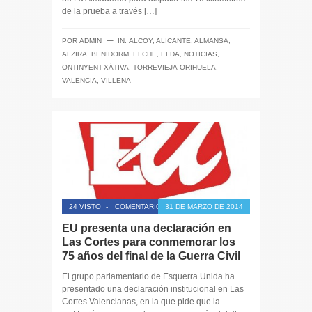
de la prueba a través […]
─
POR
ADMIN
IN:
ALCOY
,
ALICANTE
,
ALMANSA
,
ALZIRA
,
BENIDORM
,
ELCHE
,
ELDA
,
NOTICIAS
,
ONTINYENT-XÁTIVA
,
TORREVIEJA-ORIHUELA
,
VALENCIA
,
VILLENA
24 VISTO
-
COMENTARIOS CERRADOS
31 DE MARZO DE 2014
EU presenta una declaración en
Las Cortes para conmemorar los
75 años del final de la Guerra Civil
El grupo parlamentario de Esquerra Unida ha
presentado una declaración institucional en Las
Cortes Valencianas, en la que pide que la