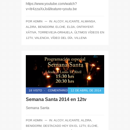
https://www.youtube.com/watch?
v=itr4zzaXxJo&feature=youtu.be
─
POR
ADMIN
IN:
ALCOY
,
ALICANTE
,
ALMANSA
,
ALZIRA
,
BENIDORM
,
ELCHE
,
ELDA
,
ONTINYENT-
XÁTIVA
,
TORREVIEJA-ORIHUELA
,
ÚLTIMOS VÍDEOS EN
12TV
,
VALENCIA
,
VÍDEO DEL DÍA
,
VILLENA
18 VISTO
-
COMENTARIOS CERRADOS
12 DE ABRIL DE 2014
Semana Santa 2014 en 12tv
Semana Santa
─
POR
ADMIN
IN:
ALCOY
,
ALICANTE
,
ALZIRA
,
BENIDORM
,
DESTACADO HOY EN EL 12TV
,
ELCHE
,