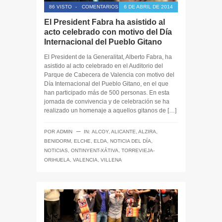
86 VISTO
-
COMENTARIOS CERRADOS
6 DE ABRIL DE 2014
El President Fabra ha asistido al
acto celebrado con motivo del Día
Internacional del Pueblo Gitano
El President de la Generalitat, Alberto Fabra, ha
asistido al acto celebrado en el Auditorio del
Parque de Cabecera de Valencia con motivo del
Día Internacional del Pueblo Gitano, en el que
han participado más de 500 personas. En esta
jornada de convivencia y de celebración se ha
realizado un homenaje a aquellos gitanos de […]
─
POR
ADMIN
IN:
ALCOY
,
ALICANTE
,
ALZIRA
,
BENIDORM
,
ELCHE
,
ELDA
,
NOTICIA DEL DÍA
,
NOTICIAS
,
ONTINYENT-XÁTIVA
,
TORREVIEJA-
ORIHUELA
,
VALENCIA
,
VILLENA