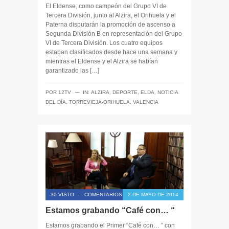
El Eldense, como campeón del Grupo VI de
Tercera División, junto al Alzira, el Orihuela y el
Paterna disputarán la promoción de ascenso a
Segunda División B en representación del Grupo
VI de Tercera División. Los cuatro equipos
estaban clasificados desde hace una semana y
mientras el Eldense y el Alzira se habían
garantizado las […]
─
POR
12TV
IN:
ALZIRA
,
DEPORTE
,
ELDA
,
NOTICIA
DEL DÍA
,
TORREVIEJA-ORIHUELA
,
VALENCIA
30 VISTO
-
COMENTARIOS CERRADOS
2 DE MAYO DE 2014
Estamos grabando “Café con… “
Estamos grabando el Primer “Café con… ” con