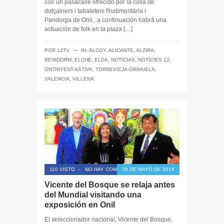
con un pasacalle ofrecido por la colla de
dolçainers i tabaleters Rudimentària i
Pandorga de Onil, a continuación habrá una
actuación de folk en la plaza […]
─
POR
12TV
IN:
ALCOY
,
ALICANTE
,
ALZIRA
,
BENIDORM
,
ELCHE
,
ELDA
,
NOTICIAS
,
NOTÍCIES 12
,
ONTINYENT-XÁTIVA
,
TORREVIEJA-ORIHUELA
,
VALENCIA
,
VILLENA
110 VISTO
-
NO HAY COMENTARIOS
29 DE MAYO DE 2014
Vicente del Bosque se relaja antes
del Mundial visitando una
exposición en Onil
El seleccionador nacional, Vicente del Bosque,