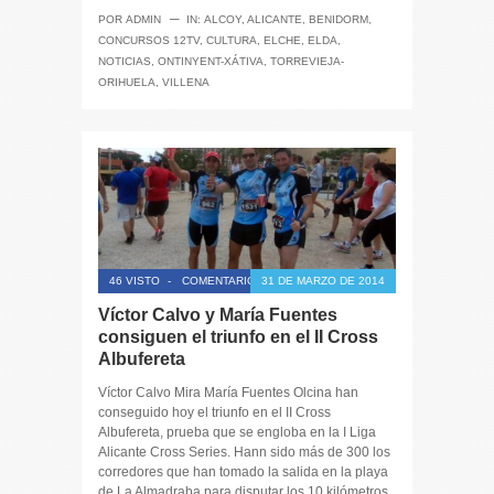
─
POR
ADMIN
IN:
ALCOY
,
ALICANTE
,
BENIDORM
,
CONCURSOS 12TV
,
CULTURA
,
ELCHE
,
ELDA
,
NOTICIAS
,
ONTINYENT-XÁTIVA
,
TORREVIEJA-
ORIHUELA
,
VILLENA
46 VISTO
-
COMENTARIOS CERRADOS
31 DE MARZO DE 2014
Víctor Calvo y María Fuentes
consiguen el triunfo en el II Cross
Albufereta
Víctor Calvo Mira María Fuentes Olcina han
conseguido hoy el triunfo en el II Cross
Albufereta, prueba que se engloba en la I Liga
Alicante Cross Series. Hann sido más de 300 los
corredores que han tomado la salida en la playa
de La Almadraba para disputar los 10 kilómetros