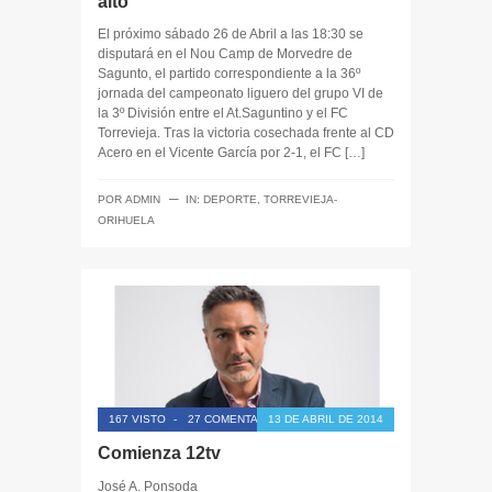
alto
El próximo sábado 26 de Abril a las 18:30 se
disputará en el Nou Camp de Morvedre de
Sagunto, el partido correspondiente a la 36º
jornada del campeonato liguero del grupo VI de
la 3º División entre el At.Saguntino y el FC
Torrevieja. Tras la victoria cosechada frente al CD
Acero en el Vicente García por 2-1, el FC […]
─
POR
ADMIN
IN:
DEPORTE
,
TORREVIEJA-
ORIHUELA
167 VISTO
-
27 COMENTARIOS
13 DE ABRIL DE 2014
Comienza 12tv
José A. Ponsoda