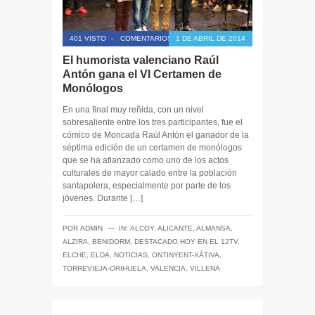
401 VISTO
-
COMENTARIOS CERRADOS
1 DE ABRIL DE 2014
El humorista valenciano Raúl
Antón gana el VI Certamen de
Monólogos
En una final muy reñida, con un nivel
sobresaliente entre los tres participantes, fue el
cómico de Moncada Raúl Antón el ganador de la
séptima edición de un certamen de monólogos
que se ha afianzado como uno de los actos
culturales de mayor calado entre la población
santapolera, especialmente por parte de los
jóvenes. Durante […]
─
POR
ADMIN
IN:
ALCOY
,
ALICANTE
,
ALMANSA
,
ALZIRA
,
BENIDORM
,
DESTACADO HOY EN EL 12TV
,
ELCHE
,
ELDA
,
NOTICIAS
,
ONTINYENT-XÁTIVA
,
TORREVIEJA-ORIHUELA
,
VALENCIA
,
VILLENA