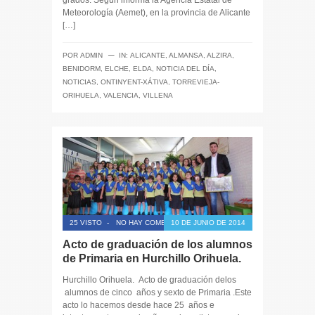
grados. Según informa la Agencia Estatal de
Meteorología (Aemet), en la provincia de Alicante
[…]
─
POR
ADMIN
IN:
ALICANTE
,
ALMANSA
,
ALZIRA
,
BENIDORM
,
ELCHE
,
ELDA
,
NOTICIA DEL DÍA
,
NOTICIAS
,
ONTINYENT-XÁTIVA
,
TORREVIEJA-
ORIHUELA
,
VALENCIA
,
VILLENA
25 VISTO
-
NO HAY COMENTARIOS
10 DE JUNIO DE 2014
Acto de graduación de los alumnos
de Primaria en Hurchillo Orihuela.
Hurchillo Orihuela. Acto de graduación delos
alumnos de cinco años y sexto de Primaria .Este
acto lo hacemos desde hace 25 años e