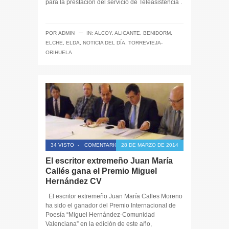
para la prestación del servicio de Teleasistencia .
─
POR
ADMIN
IN:
ALCOY
,
ALICANTE
,
BENIDORM
,
ELCHE
,
ELDA
,
NOTICIA DEL DÍA
,
TORREVIEJA-
ORIHUELA
34 VISTO
-
COMENTARIOS CERRADOS
28 DE MARZO DE 2014
El escritor extremeño Juan María
Callés gana el Premio Miguel
Hernández CV
El escritor extremeño Juan María Calles Moreno
ha sido el ganador del Premio Internacional de
Poesía “Miguel Hernández-Comunidad
Valenciana” en la edición de este año,