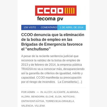
158 VISTO
-
COMENTARIOS CERRADOS
1 DE ABRIL DE 2014
CCOO denuncia que la eliminación
de la bolsa de empleo en las
Brigadas de Emergencia favorece
el “enchufismo”
A pesar de la reciente sentencia judicial que
reconoce la validez de la bolsa de empleo de
2013 y de febrero de 2014, la empresa pública
TRAGSA no va a convocar más, desapareciendo
así la garantía de criterios de igualdad, mérito y
capacidad. CCOO manifiesta su preocupación
por el riesgo de incendios. La Conselleria […]
─
POR
ADMIN
IN:
ALCOY
,
ALICANTE
,
ALMANSA
,
ALZIRA
,
BENIDORM
,
ELCHE
,
ELDA
,
NOTICIAS
,
ONTINYENT-XÁTIVA
,
TORREVIEJA-ORIHUELA
,
VALENCIA
,
VILLENA