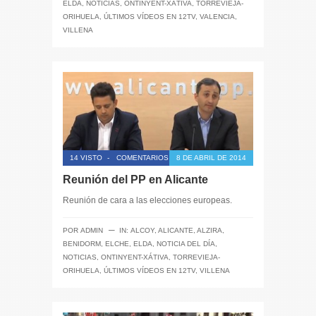
ELDA
,
NOTICIAS
,
ONTINYENT-XÁTIVA
,
TORREVIEJA-
ORIHUELA
,
ÚLTIMOS VÍDEOS EN 12TV
,
VALENCIA
,
VILLENA
14 VISTO
-
COMENTARIOS CERRADOS
8 DE ABRIL DE 2014
Reunión del PP en Alicante
Reunión de cara a las elecciones europeas.
─
POR
ADMIN
IN:
ALCOY
,
ALICANTE
,
ALZIRA
,
BENIDORM
,
ELCHE
,
ELDA
,
NOTICIA DEL DÍA
,
NOTICIAS
,
ONTINYENT-XÁTIVA
,
TORREVIEJA-
ORIHUELA
,
ÚLTIMOS VÍDEOS EN 12TV
,
VILLENA