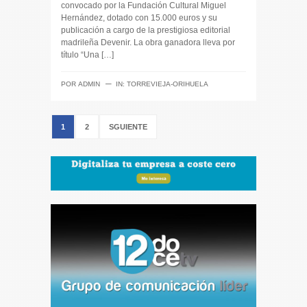
convocado por la Fundación Cultural Miguel
Hernández, dotado con 15.000 euros y su
publicación a cargo de la prestigiosa editorial
madrileña Devenir. La obra ganadora lleva por
título “Una […]
─
POR
ADMIN
IN:
TORREVIEJA-ORIHUELA
1
2
SGUIENTE