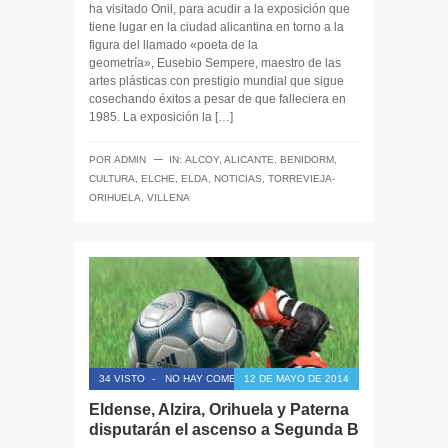
ha visitado Onil, para acudir a la exposición que
tiene lugar en la ciudad alicantina en torno a la
figura del llamado «poeta de la
geometría», Eusebio Sempere, maestro de las
artes plásticas con prestigio mundial que sigue
cosechando éxitos a pesar de que falleciera en
1985. La exposición la […]
─
POR
ADMIN
IN:
ALCOY
,
ALICANTE
,
BENIDORM
,
CULTURA
,
ELCHE
,
ELDA
,
NOTICIAS
,
TORREVIEJA-
ORIHUELA
,
VILLENA
34 VISTO
-
NO HAY COMENTARIOS
12 DE MAYO DE 2014
Eldense, Alzira, Orihuela y Paterna
disputarán el ascenso a Segunda B