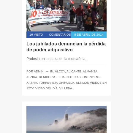
16 VISTO
-
COMENTARIOS CERRADOS
8 DE ABRIL DE 2014
Los jubilados denuncian la pérdida
de poder adquisitivo
Protesta en la plaza de la montañeta.
─
POR
ADMIN
IN:
ALCOY
,
ALICANTE
,
ALMANSA
,
ALZIRA
,
BENIDORM
,
ELDA
,
NOTICIAS
,
ONTINYENT-
XÁTIVA
,
TORREVIEJA-ORIHUELA
,
ÚLTIMOS VÍDEOS EN
12TV
,
VÍDEO DEL DÍA
,
VILLENA