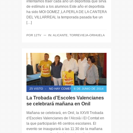
intentamos traer cada año un deportista que sirva
de estímulo a los alumnos Este año el deportista
ha sido MOI GOMEZ ,LA PERLA DE LA CANTERA
DEL VILLARREAL la temporada pasada fue un
[…]
─
POR
12TV
IN:
ALICANTE
,
TORREVIEJA-ORIHUELA
25 VISTO
-
NO HAY COMENTARIOS
6 DE JUNIO DE 2014
La Trobada d’Escoles Valencianes
se celebrará mañana en Onil
Mañana se celebrará, en Onil, la XXVII Trobada
d’Escoles Valencianes de l’Alcoià i El Comtat en
la que participarán 46 centros escolares. El
evento se inaugurará a las 11:30 de la mañana