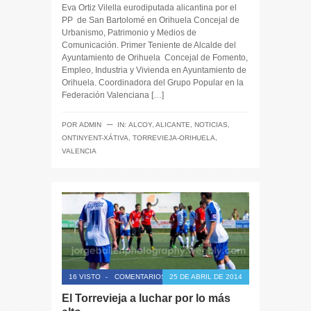
Eva Ortiz Vilella eurodiputada alicantina por el
PP de San Bartolomé en Orihuela Concejal de
Urbanismo, Patrimonio y Medios de
Comunicación. Primer Teniente de Alcalde del
Ayuntamiento de Orihuela Concejal de Fomento,
Empleo, Industria y Vivienda en Ayuntamiento de
Orihuela. Coordinadora del Grupo Popular en la
Federación Valenciana […]
─
POR
ADMIN
IN:
ALCOY
,
ALICANTE
,
NOTICIAS
,
ONTINYENT-XÁTIVA
,
TORREVIEJA-ORIHUELA
,
VALENCIA
16 VISTO
-
COMENTARIOS CERRADOS
25 DE ABRIL DE 2014
El Torrevieja a luchar por lo más