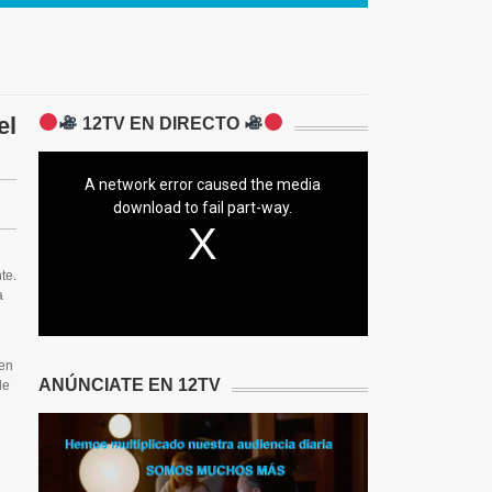
el
12TV EN DIRECTO
A network error caused the media
download to fail part-way.
te.
a
 en
ANÚNCIATE EN 12TV
de