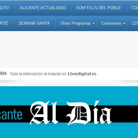
12TV
ALICANTE ACTUALIDAD
SOM FILLS DEL POBLE
CO
MITÉ
SEMANA SANTA
Otros Programas
Conócenos
12
ORA
Toda la información al instante en 𝟭𝟮𝗲𝗻𝗱𝗶𝗴𝗶𝘁𝗮𝗹.𝗲𝘀