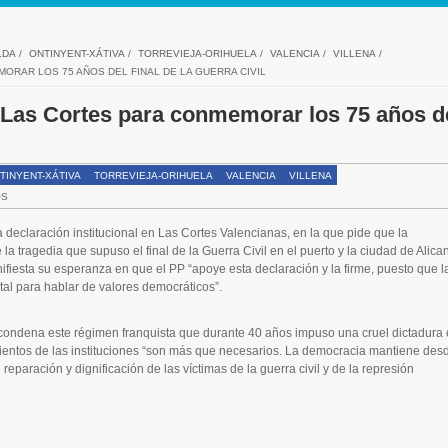
LDA
/
ONTINYENT-XÁTIVA
/
TORREVIEJA-ORIHUELA
/
VALENCIA
/
VILLENA
/
ORAR LOS 75 AÑOS DEL FINAL DE LA GUERRA CIVIL
 Las Cortes para conmemorar los 75 años d
TINYENT-XÁTIVA
TORREVIEJA-ORIHUELA
VALENCIA
VILLENA
OS
declaración institucional en Las Cortes Valencianas, en la que pide que la
a tragedia que supuso el final de la Guerra Civil en el puerto y la ciudad de Alican
iesta su esperanza en que el PP “apoye esta declaración y la firme, puesto que l
al para hablar de valores democráticos”.
“condena este régimen franquista que durante 40 años impuso una cruel dictadura
ientos de las instituciones “son más que necesarios. La democracia mantiene des
paración y dignificación de las víctimas de la guerra civil y de la represión