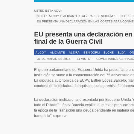
USTED ESTÁ AQUÍ:
INICIO
/
ALCOY
/
ALICANTE
/
ALZIRA
/
BENIDORM
/
ELCHE
/
E
EU PRESENTA UNA DECLARACIÓN EN LAS CORTES PARA CONMEM
EU presenta una declaración en
final de la Guerra Civil
ALCOY
ALICANTE
ALZIRA
BENIDORM
ELCHE
ELDA
ON
31 DE MARZO DE 2014
-
24 VISTO
-
COMENTARIOS CERRAD
El grupo parlamentario de Esquerra Unida ha presentado una 
institución se sume a la conmemoración del 75 aniversario de l
La diputada autonómica de EUPV, Esther López Barceló, manif
condena de la dictadura franquista es una premisa fundament
La declaración institucional presentada por Esquerra Unida 
todo el Estado”. López Barceló explica que estos pronunciam
la época de la Transición una deuda pendiente en materia de re
franquista”, expresa.