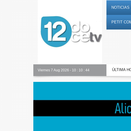
NOTICIAS 
PETIT CO
ÚLTIMA H
Alicante Actualidad
Viernes 7 Aug 2026
-
10
:
10
:
45