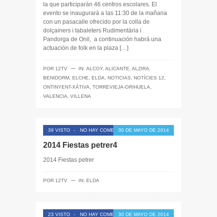
la que participarán 46 centros escolares. El
evento se inaugurará a las 11:30 de la mañana
con un pasacalle ofrecido por la colla de
dolçainers i tabaleters Rudimentària i
Pandorga de Onil, a continuación habrá una
actuación de folk en la plaza […]
─
POR
12TV
IN:
ALCOY
,
ALICANTE
,
ALZIRA
,
BENIDORM
,
ELCHE
,
ELDA
,
NOTICIAS
,
NOTÍCIES 12
,
ONTINYENT-XÁTIVA
,
TORREVIEJA-ORIHUELA
,
VALENCIA
,
VILLENA
39 VISTO
-
NO HAY COMENTARIOS
30 DE MAYO DE 2014
2014 Fiestas petrer4
2014 Fiestas petrer
─
POR
12TV
IN:
ELDA
23 VISTO
-
NO HAY COMENTARIOS
30 DE MAYO DE 2014