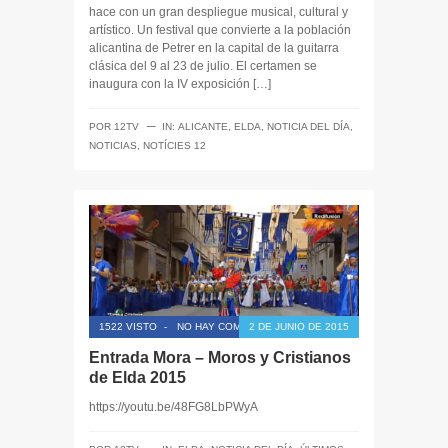
hace con un gran despliegue musical, cultural y
artístico. Un festival que convierte a la población
alicantina de Petrer en la capital de la guitarra
clásica del 9 al 23 de julio. El certamen se
inaugura con la IV exposición […]
─
POR
12TV
IN:
ALICANTE
,
ELDA
,
NOTICIA DEL DÍA
,
NOTICIAS
,
NOTÍCIES 12
1522 VISTO
-
NO HAY COMENTARIOS
2 DE JUNIO DE 2015
Entrada Mora – Moros y Cristianos
de Elda 2015
https://youtu.be/48FG8LbPWyA