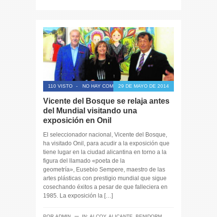
110 VISTO
-
NO HAY COMENTARIOS
29 DE MAYO DE 2014
Vicente del Bosque se relaja antes
del Mundial visitando una
exposición en Onil
El seleccionador nacional, Vicente del Bosque,
ha visitado Onil, para acudir a la exposición que
tiene lugar en la ciudad alicantina en torno a la
figura del llamado «poeta de la
geometría», Eusebio Sempere, maestro de las
artes plásticas con prestigio mundial que sigue
cosechando éxitos a pesar de que falleciera en
1985. La exposición la […]
─
POR
ADMIN
IN:
ALCOY
,
ALICANTE
,
BENIDORM
,