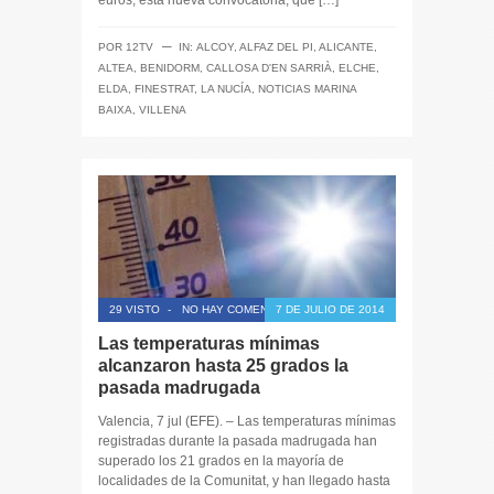
euros, esta nueva convocatoria, que […]
─
POR
12TV
IN:
ALCOY
,
ALFAZ DEL PI
,
ALICANTE
,
ALTEA
,
BENIDORM
,
CALLOSA D'EN SARRIÀ
,
ELCHE
,
ELDA
,
FINESTRAT
,
LA NUCÍA
,
NOTICIAS MARINA
BAIXA
,
VILLENA
29 VISTO
-
NO HAY COMENTARIOS
7 DE JULIO DE 2014
Las temperaturas mínimas
alcanzaron hasta 25 grados la
pasada madrugada
Valencia, 7 jul (EFE). – Las temperaturas mínimas
registradas durante la pasada madrugada han
superado los 21 grados en la mayoría de
localidades de la Comunitat, y han llegado hasta