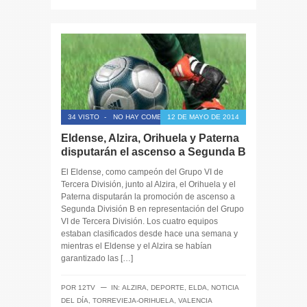
34 VISTO
-
NO HAY COMENTARIOS
12 DE MAYO DE 2014
Eldense, Alzira, Orihuela y Paterna
disputarán el ascenso a Segunda B
El Eldense, como campeón del Grupo VI de
Tercera División, junto al Alzira, el Orihuela y el
Paterna disputarán la promoción de ascenso a
Segunda División B en representación del Grupo
VI de Tercera División. Los cuatro equipos
estaban clasificados desde hace una semana y
mientras el Eldense y el Alzira se habían
garantizado las […]
─
POR
12TV
IN:
ALZIRA
,
DEPORTE
,
ELDA
,
NOTICIA
DEL DÍA
,
TORREVIEJA-ORIHUELA
,
VALENCIA