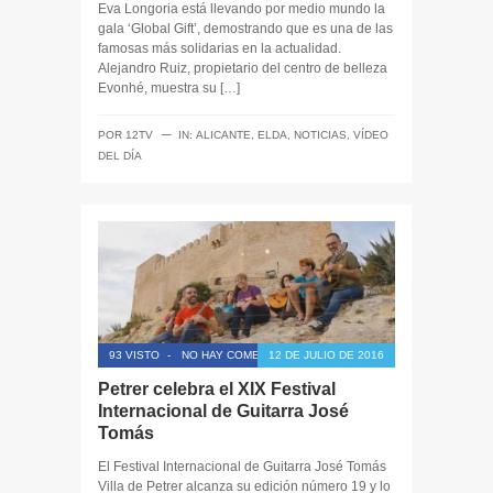
Eva Longoria está llevando por medio mundo la
gala ‘Global Gift’, demostrando que es una de las
famosas más solidarias en la actualidad.
Alejandro Ruiz, propietario del centro de belleza
Evonhé, muestra su […]
─
POR
12TV
IN:
ALICANTE
,
ELDA
,
NOTICIAS
,
VÍDEO
DEL DÍA
93 VISTO
-
NO HAY COMENTARIOS
12 DE JULIO DE 2016
Petrer celebra el XIX Festival
Internacional de Guitarra José
Tomás
El Festival Internacional de Guitarra José Tomás
Villa de Petrer alcanza su edición número 19 y lo