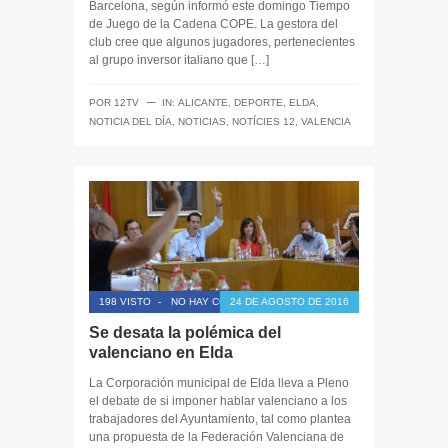
Barcelona, según informó este domingo Tiempo
de Juego de la Cadena COPE. La gestora del
club cree que algunos jugadores, pertenecientes
al grupo inversor italiano que […]
─
POR
12TV
IN:
ALICANTE
,
DEPORTE
,
ELDA
,
NOTICIA DEL DÍA
,
NOTICIAS
,
NOTÍCIES 12
,
VALENCIA
198 VISTO
-
NO HAY COMENTARIOS
24 DE AGOSTO DE 2016
Se desata la polémica del
valenciano en Elda
La Corporación municipal de Elda lleva a Pleno
el debate de si imponer hablar valenciano a los
trabajadores del Ayuntamiento, tal como plantea
una propuesta de la Federación Valenciana de