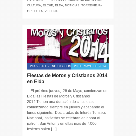
CULTURA
,
ELCHE
,
ELDA
,
NOTICIAS
,
TORREVIEJA-
ORIHUELA
,
VILLENA
264 VISTO
-
NO HAY COMENTARIOS
23 DE MAYO DE 2014
Fiestas de Moros y Cristianos 2014
en Elda
El próximo jueves, 29 de Mayo, comienzan en
Elda las Fiestas de Moros y Cristianos
2014.Tienen una duración de cinco días,
comenzando siempre en jueves y acabando el
lunes siguiente. Declaradas de Interés Turístico
Nacional, las fiestas se celebran en honor al
patrón, San Antón y en ellas más de 7.000
festeros salen […]