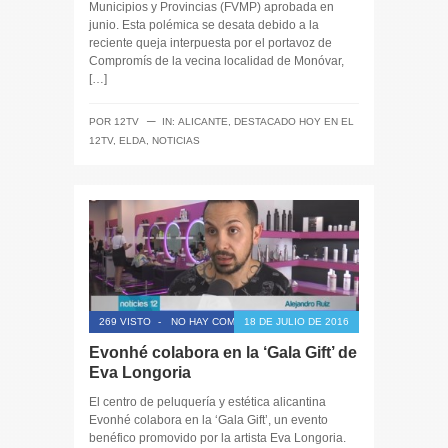
Municipios y Provincias (FVMP) aprobada en
junio. Esta polémica se desata debido a la
reciente queja interpuesta por el portavoz de
Compromís de la vecina localidad de Monóvar,
[…]
─
POR
12TV
IN:
ALICANTE
,
DESTACADO HOY EN EL
12TV
,
ELDA
,
NOTICIAS
269 VISTO
-
NO HAY COMENTARIOS
18 DE JULIO DE 2016
Evonhé colabora en la ‘Gala Gift’ de
Eva Longoria
El centro de peluquería y estética alicantina
Evonhé colabora en la ‘Gala Gift’, un evento
benéfico promovido por la artista Eva Longoria.