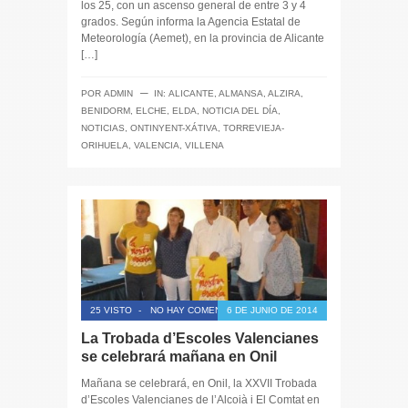
los 25, con un ascenso general de entre 3 y 4
grados. Según informa la Agencia Estatal de
Meteorología (Aemet), en la provincia de Alicante
[…]
─
POR
ADMIN
IN:
ALICANTE
,
ALMANSA
,
ALZIRA
,
BENIDORM
,
ELCHE
,
ELDA
,
NOTICIA DEL DÍA
,
NOTICIAS
,
ONTINYENT-XÁTIVA
,
TORREVIEJA-
ORIHUELA
,
VALENCIA
,
VILLENA
25 VISTO
-
NO HAY COMENTARIOS
6 DE JUNIO DE 2014
La Trobada d’Escoles Valencianes
se celebrará mañana en Onil
Mañana se celebrará, en Onil, la XXVII Trobada
d’Escoles Valencianes de l’Alcoià i El Comtat en