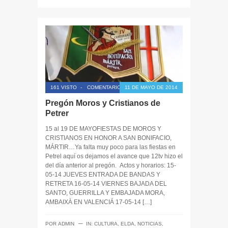
161 VISTO
-
COMENTARIOS CERRADOS
11 DE MAYO DE 2014
Pregón Moros y Cristianos de
Petrer
15 al 19 DE MAYOFIESTAS DE MOROS Y
CRISTIANOS EN HONOR A SAN BONIFACIO,
MÁRTIR…Ya falta muy poco para las fiestas en
Petrel aquí os dejamos el avance que 12tv hizo el
del día anterior al pregón. Actos y horarios: 15-
05-14 JUEVES ENTRADA DE BANDAS Y
RETRETA 16-05-14 VIERNES BAJADA DEL
SANTO, GUERRILLA Y EMBAJADA MORA,
AMBAIXÀ EN VALENCIÁ 17-05-14 […]
─
POR
ADMIN
IN:
CULTURA
,
ELDA
,
NOTICIAS
,