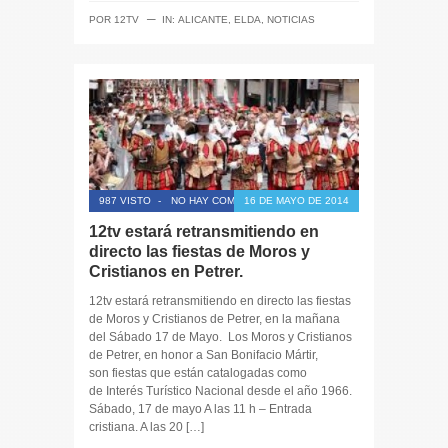
─
POR
12TV
IN:
ALICANTE
,
ELDA
,
NOTICIAS
987 VISTO
-
NO HAY COMENTARIOS
16 DE MAYO DE 2014
12tv estará retransmitiendo en
directo las fiestas de Moros y
Cristianos en Petrer.
12tv estará retransmitiendo en directo las fiestas
de Moros y Cristianos de Petrer, en la mañana
del Sábado 17 de Mayo. Los Moros y Cristianos
de Petrer, en honor a San Bonifacio Mártir,
son fiestas que están catalogadas como
de Interés Turístico Nacional desde el año 1966.
Sábado, 17 de mayo A las 11 h – Entrada
cristiana. A las 20 […]