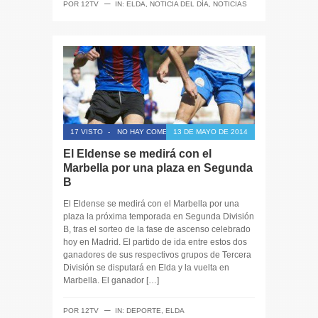
─
POR
12TV
IN:
ELDA
,
NOTICIA DEL DÍA
,
NOTICIAS
17 VISTO
-
NO HAY COMENTARIOS
13 DE MAYO DE 2014
El Eldense se medirá con el
Marbella por una plaza en Segunda
B
El Eldense se medirá con el Marbella por una
plaza la próxima temporada en Segunda División
B, tras el sorteo de la fase de ascenso celebrado
hoy en Madrid. El partido de ida entre estos dos
ganadores de sus respectivos grupos de Tercera
División se disputará en Elda y la vuelta en
Marbella. El ganador […]
─
POR
12TV
IN:
DEPORTE
,
ELDA