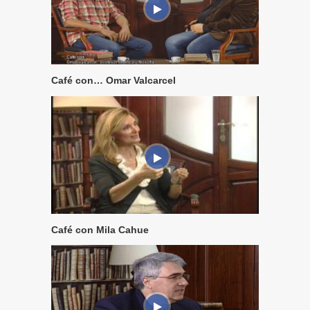
Café con… Omar Valcarcel
Café con Mila Cahue