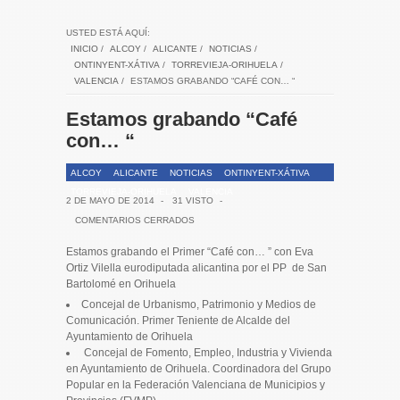
USTED ESTÁ AQUÍ:
INICIO
/
ALCOY
/
ALICANTE
/
NOTICIAS
/
ONTINYENT-XÁTIVA
/
TORREVIEJA-ORIHUELA
/
VALENCIA
/
ESTAMOS GRABANDO “CAFÉ CON… “
Estamos grabando “Café
con… “
ALCOY
ALICANTE
NOTICIAS
ONTINYENT-XÁTIVA
TORREVIEJA-ORIHUELA
VALENCIA
2 DE MAYO DE 2014
-
31 VISTO
-
COMENTARIOS CERRADOS
Estamos grabando el Primer “Café con… ” con Eva
Ortiz Vilella eurodiputada alicantina por el PP de San
Bartolomé en Orihuela
Concejal de Urbanismo, Patrimonio y Medios de
Comunicación. Primer Teniente de Alcalde del
Ayuntamiento de Orihuela
Concejal de Fomento, Empleo, Industria y Vivienda
en Ayuntamiento de Orihuela. Coordinadora del Grupo
Popular en la Federación Valenciana de Municipios y