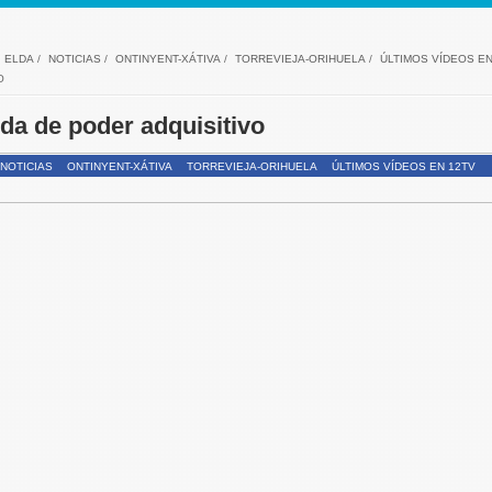
ELDA
/
NOTICIAS
/
ONTINYENT-XÁTIVA
/
TORREVIEJA-ORIHUELA
/
ÚLTIMOS VÍDEOS EN
O
ida de poder adquisitivo
NOTICIAS
ONTINYENT-XÁTIVA
TORREVIEJA-ORIHUELA
ÚLTIMOS VÍDEOS EN 12TV