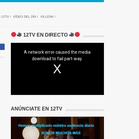
 12TV
/
VÍDEO DEL DÍA
/
VILLENA
/
12TV EN DIRECTO
A network error caused the media
download to fail part-way.
ANÚNCIATE EN 12TV