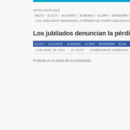
USTED ESTÁ AQUÍ:
INICIO
/
ALCOY
/
ALICANTE
/
ALMANSA
/
ALZIRA
/
BENIDORM
/
LOS JUBILADOS DENUNCIAN LA PÉRDIDA DE PODER ADQUISITIV
Los jubilados denuncian la pérd
ALCOY
ALICANTE
ALMANSA
ALZIRA
BENIDORM
ELDA
VÍDEO DEL DÍA
8 DE ABRIL DE 2014
VILLENA
-
16 VISTO
-
COMENTARIOS CERRADOS
Protesta en la plaza de la montañeta.