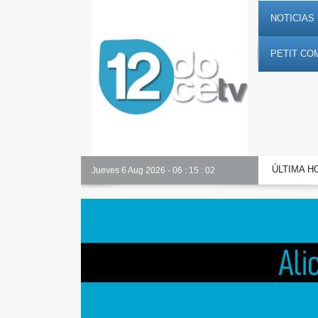
NOTICIAS 
PETIT CO
ÚLTIMA H
Alicante Actualidad
Jueves 6 Aug 2026
-
06
:
15
:
03