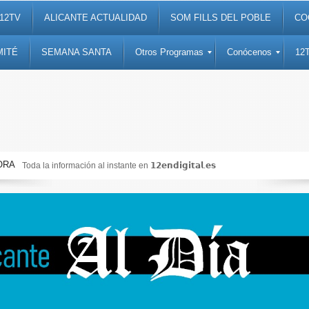
12TV
ALICANTE ACTUALIDAD
SOM FILLS DEL POBLE
CO
MITÉ
SEMANA SANTA
Otros Programas
Conócenos
12
ORA
Toda la información al instante en 𝟭𝟮𝗲𝗻𝗱𝗶𝗴𝗶𝘁𝗮𝗹.𝗲𝘀