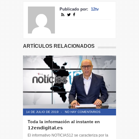
Publicado por:
12tv
ARTÍCULOS RELACIONADOS
14 DE JULIO DE 2019
-
NO HAY COMENTARIOS
14 DE JULIO
Toda la información al instante en
Noticias,
𝟭𝟮𝗲𝗻𝗱𝗶𝗴𝗶𝘁𝗮𝗹.𝗲𝘀
y entret
El informativo NOTICIAS12 se caracteriza por la
El informa