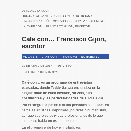
USTED ESTÁ AQUÍ:
INICIO
/
ALICANTE
/
CAFÉ CON...
/
NOTICIAS
/
NOTÍCIES 12
/
ÚLTIMOS VÍDEOS EN 12TV
/
VALENCIA
/
CAFE CON… FRANCISCO GIJÓN, ESCRITOR
Cafe con… Francisco Gijón,
escritor
ALICANTE
CAFÉ CON...
NOTICIAS
NOTÍCIES 12
ÚLTIMOS VÍDEOS EN 12TV
VALENCIA
25 DE ABRIL DE 2017
-
99 VISTO
-
NO HAY COMENTARIOS
Café con… es un programa de entrevistas
pausadas, donde Teddy García profundiza en la
singularidad de cada invitado, su vida, sus
costumbres y las particularidades de su día a día.
Por el programa pasan a diario personas conocidas en
parcelas artísticas, deportivas, políticas o humanistas,
aunque sobre su actividad profesional es de lo que
menos se habla en este encuentro.
En el programa de hoy el invitado es: