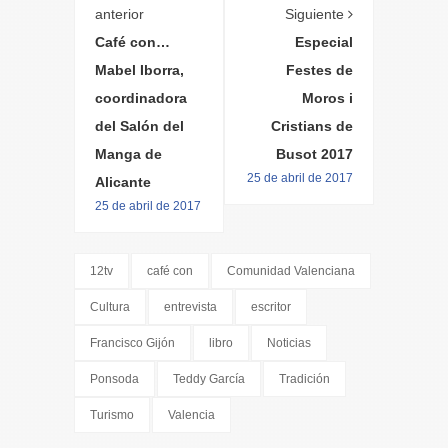
anterior
Siguiente
Café con…
Especial
Mabel Iborra,
Festes de
coordinadora
Moros i
del Salón del
Cristians de
Manga de
Busot 2017
25 de abril de 2017
Alicante
25 de abril de 2017
12tv
café con
Comunidad Valenciana
Cultura
entrevista
escritor
Francisco Gijón
libro
Noticias
Ponsoda
Teddy García
Tradición
Turismo
Valencia