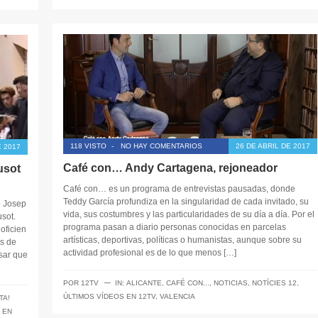
118 VISTO
-
NO HAY COMENTARIOS
26 DE ABRIL DE 2017
E 2017
Café con… Andy Cartagena, rejoneador
usot
Café con… es un programa de entrevistas pausadas, donde
Teddy García profundiza en la singularidad de cada invitado, su
b Josep
vida, sus costumbres y las particularidades de su día a día. Por el
sot.
programa pasan a diario personas conocidas en parcelas
ficien
artísticas, deportivas, políticas o humanistas, aunque sobre su
es de
actividad profesional es de lo que menos […]
sar que
─
POR
12TV
IN:
ALICANTE
,
CAFÉ CON...
,
NOTICIAS
,
NOTÍCIES 12
,
ÚLTIMOS VÍDEOS EN 12TV
,
VALENCIA
TA!
 EN