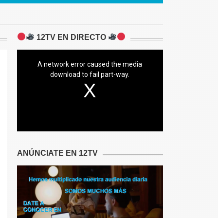
12TV EN DIRECTO
A network error caused the media
download to fail part-way.
ANÚNCIATE EN 12TV