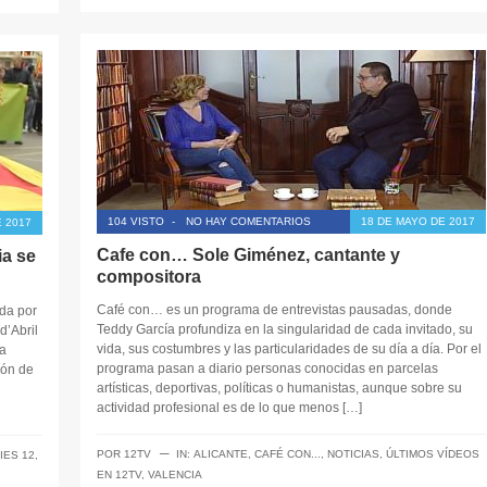
104 VISTO
-
NO HAY COMENTARIOS
18 DE MAYO DE 2017
 2017
Cafe con… Sole Giménez, cantante y
ia se
compositora
Café con… es un programa de entrevistas pausadas, donde
da por
Teddy García profundiza en la singularidad de cada invitado, su
d’Abril
vida, sus costumbres y las particularidades de su día a día. Por el
a
programa pasan a diario personas conocidas en parcelas
ión de
artísticas, deportivas, políticas o humanistas, aunque sobre su
actividad profesional es de lo que menos […]
─
POR
12TV
IN:
ALICANTE
,
CAFÉ CON...
,
NOTICIAS
,
ÚLTIMOS VÍDEOS
IES 12
,
EN 12TV
,
VALENCIA