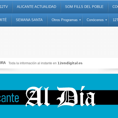
12TV
ALICANTE ACTUALIDAD
SOM FILLS DEL POBLE
CO
MITÉ
SEMANA SANTA
Otros Programas
Conócenos
12
ORA
Toda la información al instante en 𝟭𝟮𝗲𝗻𝗱𝗶𝗴𝗶𝘁𝗮𝗹.𝗲𝘀