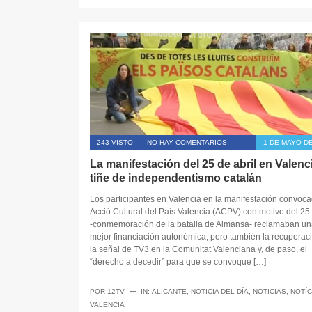
243 VISTO
-
NO HAY COMENTARIOS
1 DE MAYO DE
La manifestación del 25 de abril en Valenc
tiñe de independentismo catalán
Los participantes en Valencia en la manifestación convoca
Acció Cultural del País Valencia (ACPV) con motivo del 25 
-conmemoración de la batalla de Almansa- reclamaban un
mejor financiación autonómica, pero también la recuperac
la señal de TV3 en la Comunitat Valenciana y, de paso, el
“derecho a decedir” para que se convoque […]
─
POR
12TV
IN:
ALICANTE
,
NOTICIA DEL DÍA
,
NOTICIAS
,
NOTÍC
VALENCIA