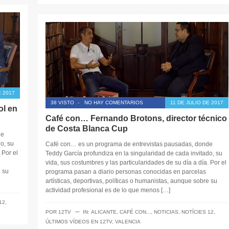
E 2017
38 VISTO
-
NO HAY COMENTARIOS
11 DE JULIO DE 2017
ol en
Café con… Fernando Brotons, director técnico
de Costa Blanca Cup
de
o, su
Café con… es un programa de entrevistas pausadas, donde
 Por el
Teddy García profundiza en la singularidad de cada invitado, su
vida, sus costumbres y las particularidades de su día a día. Por el
e su
programa pasan a diario personas conocidas en parcelas
artísticas, deportivas, políticas o humanistas, aunque sobre su
actividad profesional es de lo que menos […]
12
,
─
POR
12TV
IN:
ALICANTE
,
CAFÉ CON...
,
NOTICIAS
,
NOTÍCIES 12
,
ÚLTIMOS VÍDEOS EN 12TV
,
VALENCIA