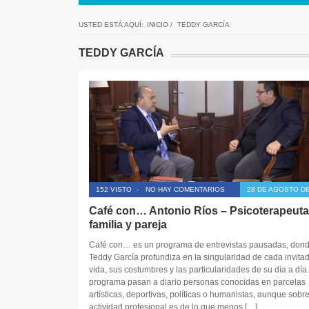
USTED ESTÁ AQUÍ:
INICIO
/
TEDDY GARCÍA
TEDDY GARCÍA
152 VISTO
-
NO HAY COMENTARIOS
28 DE AGOSTO DE
Café con… Antonio Ríos – Psicoterapeuta
familia y pareja
Café con… es un programa de entrevistas pausadas, don
Teddy García profundiza en la singularidad de cada invitad
vida, sus costumbres y las particularidades de su día a día.
programa pasan a diario personas conocidas en parcelas
artísticas, deportivas, políticas o humanistas, aunque sobr
actividad profesional es de lo que menos […]