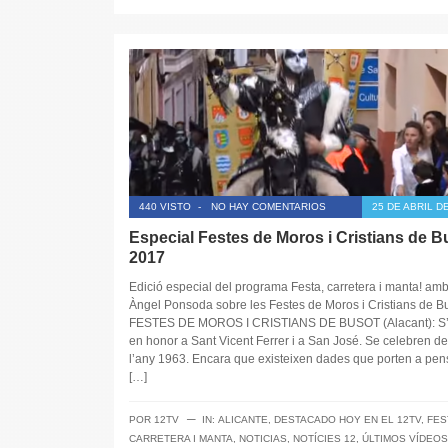
440 VISTO
-
NO HAY COMENTARIOS
25 DE ABRIL D
Especial Festes de Moros i Cristians de B
2017
Edició especial del programa Festa, carretera i manta! am
Àngel Ponsoda sobre les Festes de Moros i Cristians de Bu
FESTES DE MOROS I CRISTIANS DE BUSOT (Alacant): S’o
en honor a Sant Vicent Ferrer i a San José. Se celebren d
l’any 1963. Encara que existeixen dades que porten a pen
[…]
─
POR
12TV
IN:
ALICANTE
,
DESTACADO HOY EN EL 12TV
,
FES
CARRETERA I MANTA
,
NOTICIAS
,
NOTÍCIES 12
,
ÚLTIMOS VÍDEOS