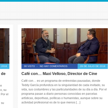
 2018
38 VISTO
-
NO HAY COMENTARIOS
28 DE JULIO DE 2018
 de
Café con… Maxi Velloso, Director de Cine
Café con… es un programa de entrevistas pausadas, donde
Teddy García profundiza en la singularidad de cada invitado, su
de
vida, sus costumbres y las particularidades de su día a día. Por el
o, su
programa pasan a diario personas conocidas en parcelas
 Por el
artísticas, deportivas, políticas o humanistas, aunque sobre su
actividad profesional es de lo que menos […]
e su