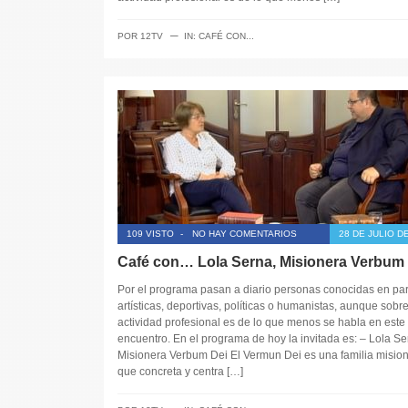
─
POR
12TV
IN:
CAFÉ CON...
109 VISTO
-
NO HAY COMENTARIOS
28 DE JULIO D
Café con… Lola Serna, Misionera Verbum 
Por el programa pasan a diario personas conocidas en pa
artísticas, deportivas, políticas o humanistas, aunque sobr
actividad profesional es de lo que menos se habla en este
encuentro. En el programa de hoy la invitada es: – Lola Se
Misionera Verbum Dei El Vermun Dei es una familia misio
que concreta y centra […]