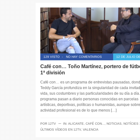
129 VISTO
-
NO HAY COMENTARIOS
12 DE JULIO D
Café con… Toño Martínez, portero de fútb
1ª división
Café con… es un programa de entrevistas pausadas, don
Teddy García profundiza en la singularidad de cada invitad
vida, sus costumbres y las particularidades de su día a día.
programa pasan a diario personas conocidas en parcelas
artísticas, deportivas, políticas o humanistas, aunque sobr
actividad profesional es de lo que menos […]
─
POR
12TV
IN:
ALICANTE
,
CAFÉ CON...
,
NOTICIAS
,
NOTÍCIES 
ÚLTIMOS VÍDEOS EN 12TV
,
VALENCIA