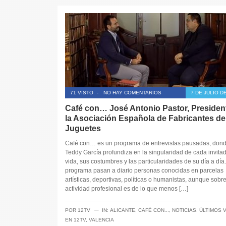
71 VISTO
-
NO HAY COMENTARIOS
7 DE JULIO D
Café con… José Antonio Pastor, Presiden
la Asociación Española de Fabricantes de
Juguetes
Café con… es un programa de entrevistas pausadas, don
Teddy García profundiza en la singularidad de cada invitad
vida, sus costumbres y las particularidades de su día a día.
programa pasan a diario personas conocidas en parcelas
artísticas, deportivas, políticas o humanistas, aunque sobr
actividad profesional es de lo que menos […]
─
POR
12TV
IN:
ALICANTE
,
CAFÉ CON...
,
NOTICIAS
,
ÚLTIMOS 
EN 12TV
,
VALENCIA