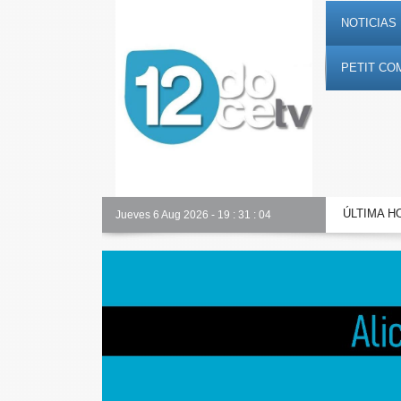
NOTICIAS 
PETIT CO
ÚLTIMA H
Alicante Actualidad
Jueves 6 Aug 2026
-
19
:
31
:
06