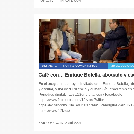
─
POR
12TV
IN:
CAFÉ CON...
152 VISTO
-
NO HAY COMENTARIOS
28 DE JULIO D
Café con… Enrique Botella, abogado y esc
En el programa de hoy el invitado es: – Enrique Botella, 
y escritor, autor de ‘El silencio y el mar’ Síguenos también 
Periódico digital: https://12endigital.com/ Facebook:
https://www.facebook.com/12tv.es Twitter:
https://twitter.com/12tv_es Instagram: 12endigital Web 12T
https://www.12tv.es/
─
POR
12TV
IN:
CAFÉ CON...