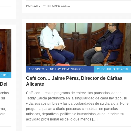
─
POR
12TV
IN:
CAFÉ CON...
100 VISTO
-
NO HAY COMENTARIOS
28 DE JULIO DE 2018
E 2018
Café con… Jaime Pérez, Director de Cáritas
Dei
Alicante
rcelas
Café con… es un programa de entrevistas pausadas, donde
e su
Teddy García profundiza en la singularidad de cada invitado, su
vida, sus costumbres y las particularidades de su día a día. Por el
rna,
programa pasan a diario personas conocidas en parcelas
nera
artísticas, deportivas, políticas o humanistas, aunque sobre su
actividad profesional es de lo que menos […]