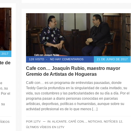
E 2017
126 VISTO
-
NO HAY COMENTARIOS
21 DE JUNIO DE 2017
te de
Cafe con… Joaquín Rubio, maestro mayor
Gremio de Artistas de Hogueras
Café con… es un programa de entrevistas pausadas, donde
de
Teddy García profundiza en la singularidad de cada invitado, su
o, su
vida, sus costumbres y las particularidades de su día a día. Por el
 Por el
programa pasan a diario personas conocidas en parcelas
artísticas, deportivas, políticas o humanistas, aunque sobre su
e su
actividad profesional es de lo que menos […]
─
POR
12TV
IN:
ALICANTE
,
CAFÉ CON...
,
NOTICIAS
,
NOTÍCIES 12
,
VÍDEOS
ÚLTIMOS VÍDEOS EN 12TV