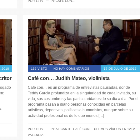
─
POR
12TV
IN:
CAFÉ CON...
E 2018
135 VISTO
-
NO HAY COMENTARIOS
17 DE JULIO DE 2017
ritor
Café con… Judith Mateo, violinista
abogado
Café con… es un programa de entrevistas pausadas, donde
en:
Teddy García profundiza en la singularidad de cada invitado, su
vida, sus costumbres y las particularidades de su día a día. Por el
programa pasan a diario personas conocidas en parcelas
V:
artísticas, deportivas, políticas o humanistas, aunque sobre su
actividad profesional es de lo que menos […]
─
POR
12TV
IN:
ALICANTE
,
CAFÉ CON...
,
ÚLTIMOS VÍDEOS EN 12TV
,
VALENCIA