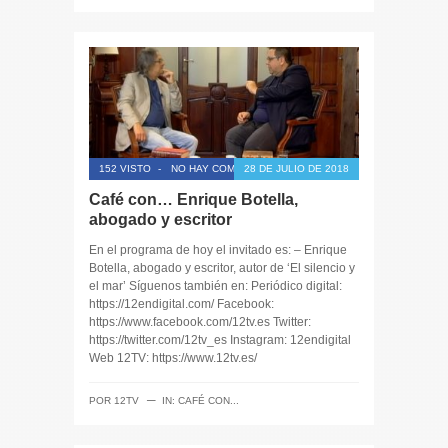
152 VISTO
-
NO HAY COMENTARIOS
28 DE JULIO DE 2018
Café con… Enrique Botella,
abogado y escritor
En el programa de hoy el invitado es: – Enrique
Botella, abogado y escritor, autor de ‘El silencio y
el mar’ Síguenos también en: Periódico digital:
https://12endigital.com/ Facebook:
https://www.facebook.com/12tv.es Twitter:
https://twitter.com/12tv_es Instagram: 12endigital
Web 12TV: https://www.12tv.es/
─
POR
12TV
IN:
CAFÉ CON...