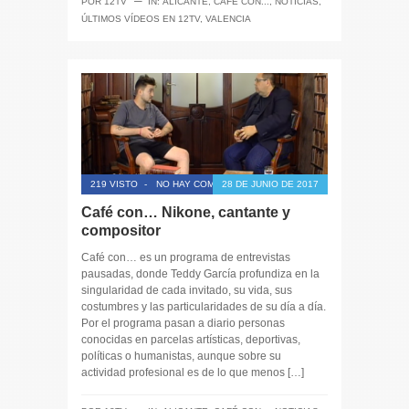
─
POR
12TV
IN:
ALICANTE
,
CAFÉ CON...
,
NOTICIAS
,
ÚLTIMOS VÍDEOS EN 12TV
,
VALENCIA
219 VISTO
-
NO HAY COMENTARIOS
28 DE JUNIO DE 2017
Café con… Nikone, cantante y
compositor
Café con… es un programa de entrevistas
pausadas, donde Teddy García profundiza en la
singularidad de cada invitado, su vida, sus
costumbres y las particularidades de su día a día.
Por el programa pasan a diario personas
conocidas en parcelas artísticas, deportivas,
políticas o humanistas, aunque sobre su
actividad profesional es de lo que menos […]