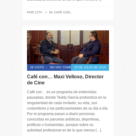
─
POR
12TV
IN:
CAFÉ CON...
38 VISTO
-
NO HAY COMENTARIOS
28 DE JULIO DE 2018
Café con… Maxi Velloso, Director
de Cine
Café con… es un programa de entrevistas
pausadas, donde Teddy García profundiza en la
singularidad de cada invitado, su vida, sus
costumbres y las particularidades de su día a día.
Por el programa pasan a diario personas
conocidas en parcelas artísticas, deportivas,
políticas o humanistas, aunque sobre su
actividad profesional es de lo que menos […]