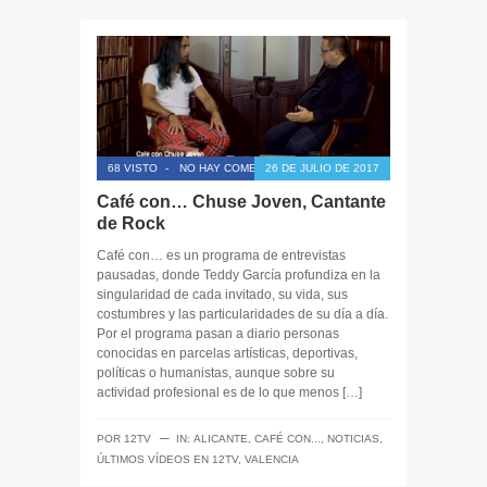
68 VISTO
-
NO HAY COMENTARIOS
26 DE JULIO DE 2017
Café con… Chuse Joven, Cantante
de Rock
Café con… es un programa de entrevistas
pausadas, donde Teddy García profundiza en la
singularidad de cada invitado, su vida, sus
costumbres y las particularidades de su día a día.
Por el programa pasan a diario personas
conocidas en parcelas artísticas, deportivas,
políticas o humanistas, aunque sobre su
actividad profesional es de lo que menos […]
─
POR
12TV
IN:
ALICANTE
,
CAFÉ CON...
,
NOTICIAS
,
ÚLTIMOS VÍDEOS EN 12TV
,
VALENCIA