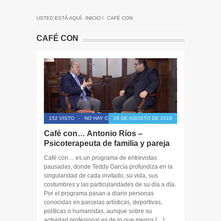
USTED ESTÁ AQUÍ:
INICIO
/
CAFÉ CON
CAFÉ CON
152 VISTO
-
NO HAY COMENTARIOS
28 DE AGOSTO DE 2018
Café con… Antonio Ríos –
Psicoterapeuta de familia y pareja
Café con… es un programa de entrevistas
pausadas, donde Teddy García profundiza en la
singularidad de cada invitado, su vida, sus
costumbres y las particularidades de su día a día.
Por el programa pasan a diario personas
conocidas en parcelas artísticas, deportivas,
políticas o humanistas, aunque sobre su
actividad profesional es de lo que menos […]