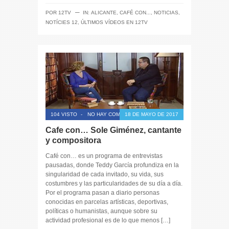
─
POR
12TV
IN:
ALICANTE
,
CAFÉ CON...
,
NOTICIAS
,
NOTÍCIES 12
,
ÚLTIMOS VÍDEOS EN 12TV
104 VISTO
-
NO HAY COMENTARIOS
18 DE MAYO DE 2017
Cafe con… Sole Giménez, cantante
y compositora
Café con… es un programa de entrevistas
pausadas, donde Teddy García profundiza en la
singularidad de cada invitado, su vida, sus
costumbres y las particularidades de su día a día.
Por el programa pasan a diario personas
conocidas en parcelas artísticas, deportivas,
políticas o humanistas, aunque sobre su
actividad profesional es de lo que menos […]