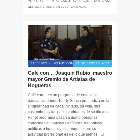
─
POR
12TV
IN:
ALICANTE
,
CAFÉ CON...
,
NOTICIAS
,
ÚLTIMOS VÍDEOS EN 12TV
,
VALENCIA
126 VISTO
-
NO HAY COMENTARIOS
21 DE JUNIO DE 2017
Cafe con… Joaquín Rubio, maestro
mayor Gremio de Artistas de
Hogueras
Café con… es un programa de entrevistas
pausadas, donde Teddy García profundiza en la
singularidad de cada invitado, su vida, sus
costumbres y las particularidades de su día a día.
Por el programa pasan a diario personas
conocidas en parcelas artísticas, deportivas,
políticas o humanistas, aunque sobre su
actividad profesional es de lo que menos […]