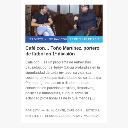
129 VISTO
-
NO HAY COMENTARIOS
12 DE JULIO DE 2017
Café con… Toño Martínez, portero
de fútbol en 1ª división
Café con… es un programa de entrevistas
pausadas, donde Teddy García profundiza en la
singularidad de cada invitado, su vida, sus
costumbres y las particularidades de su día a día.
Por el programa pasan a diario personas
conocidas en parcelas artísticas, deportivas,
políticas o humanistas, aunque sobre su
actividad profesional es de lo que menos […]
─
POR
12TV
IN:
ALICANTE
,
CAFÉ CON...
,
NOTICIAS
,
NOTÍCIES 12
,
ÚLTIMOS VÍDEOS EN 12TV
,
VALENCIA