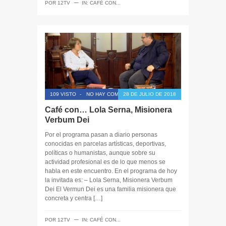
─
POR
12TV
IN:
CAFÉ CON...
109 VISTO
-
NO HAY COMENTARIOS
28 DE JULIO DE 2018
Café con… Lola Serna, Misionera
Verbum Dei
Por el programa pasan a diario personas
conocidas en parcelas artísticas, deportivas,
políticas o humanistas, aunque sobre su
actividad profesional es de lo que menos se
habla en este encuentro. En el programa de hoy
la invitada es: – Lola Serna, Misionera Verbum
Dei El Vermun Dei es una familia misionera que
concreta y centra […]
─
POR
12TV
IN:
CAFÉ CON...