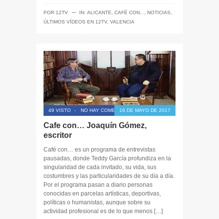
─
POR
12TV
IN:
ALICANTE
,
CAFÉ CON...
,
NOTICIAS
,
ÚLTIMOS VÍDEOS EN 12TV
,
VALENCIA
49 VISTO
-
NO HAY COMENTARIOS
16 DE MAYO DE 2017
Cafe con… Joaquín Gómez,
escritor
Café con… es un programa de entrevistas
pausadas, donde Teddy García profundiza en la
singularidad de cada invitado, su vida, sus
costumbres y las particularidades de su día a día.
Por el programa pasan a diario personas
conocidas en parcelas artísticas, deportivas,
políticas o humanistas, aunque sobre su
actividad profesional es de lo que menos […]