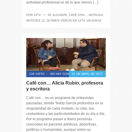
actividad profesional es de lo que menos […]
─
POR
12TV
IN:
ALICANTE
,
CAFÉ CON...
,
NOTICIAS
,
NOTÍCIES 12
,
ÚLTIMOS VÍDEOS EN 12TV
,
VALENCIA
136 VISTO
-
NO HAY COMENTARIOS
21 DE ABRIL DE 2017
Café con… Alicia Rubio, profesora
y escritora
Café con… es un programa de entrevistas
pausadas, donde Teddy García profundiza en la
singularidad de cada invitado, su vida, sus
costumbres y las particularidades de su día a día.
Por el programa pasan a diario personas
conocidas en parcelas artísticas, deportivas,
políticas o humanistas, aunque sobre su