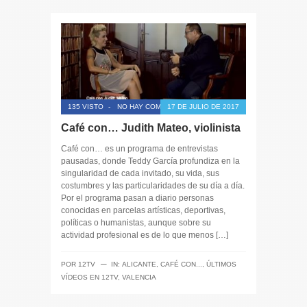
135 VISTO
-
NO HAY COMENTARIOS
17 DE JULIO DE 2017
Café con… Judith Mateo, violinista
Café con… es un programa de entrevistas
pausadas, donde Teddy García profundiza en la
singularidad de cada invitado, su vida, sus
costumbres y las particularidades de su día a día.
Por el programa pasan a diario personas
conocidas en parcelas artísticas, deportivas,
políticas o humanistas, aunque sobre su
actividad profesional es de lo que menos […]
─
POR
12TV
IN:
ALICANTE
,
CAFÉ CON...
,
ÚLTIMOS
VÍDEOS EN 12TV
,
VALENCIA