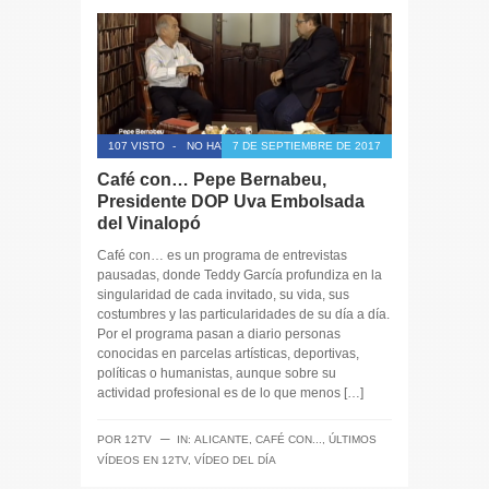
107 VISTO
-
NO HAY COMENTARIOS
7 DE SEPTIEMBRE DE 2017
Café con… Pepe Bernabeu,
Presidente DOP Uva Embolsada
del Vinalopó
Café con… es un programa de entrevistas
pausadas, donde Teddy García profundiza en la
singularidad de cada invitado, su vida, sus
costumbres y las particularidades de su día a día.
Por el programa pasan a diario personas
conocidas en parcelas artísticas, deportivas,
políticas o humanistas, aunque sobre su
actividad profesional es de lo que menos […]
─
POR
12TV
IN:
ALICANTE
,
CAFÉ CON...
,
ÚLTIMOS
VÍDEOS EN 12TV
,
VÍDEO DEL DÍA