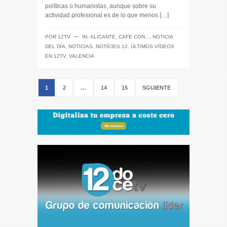
políticas o humanistas, aunque sobre su
actividad profesional es de lo que menos […]
─
POR
12TV
IN:
ALICANTE
,
CAFÉ CON...
,
NOTICIA
DEL DÍA
,
NOTICIAS
,
NOTÍCIES 12
,
ÚLTIMOS VÍDEOS
EN 12TV
,
VALENCIA
1
2
…
14
15
SGUIENTE