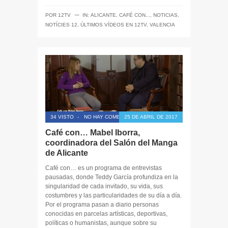
─
POR
12TV
IN:
ALICANTE
,
CAFÉ CON...
,
NOTICIAS
,
NOTÍCIES 12
,
ÚLTIMOS VÍDEOS EN 12TV
,
VALENCIA
34 VISTO
-
NO HAY COMENTARIOS
25 DE ABRIL DE 2017
Café con… Mabel Iborra,
coordinadora del Salón del Manga
de Alicante
Café con… es un programa de entrevistas
pausadas, donde Teddy García profundiza en la
singularidad de cada invitado, su vida, sus
costumbres y las particularidades de su día a día.
Por el programa pasan a diario personas
conocidas en parcelas artísticas, deportivas,
políticas o humanistas, aunque sobre su