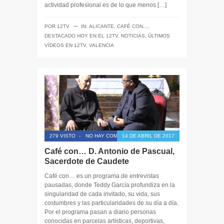
actividad profesional es de lo que menos […]
─
POR
12TV
IN:
ALICANTE
,
CAFÉ CON...
,
DESTACADO HOY EN EL 12TV
,
NOTICIAS
,
ÚLTIMOS
VÍDEOS EN 12TV
,
VALENCIA
279 VISTO
-
NO HAY COMENTARIOS
14 DE ABRIL DE 2017
Café con… D. Antonio de Pascual,
Sacerdote de Caudete
Café con… es un programa de entrevistas
pausadas, donde Teddy García profundiza en la
singularidad de cada invitado, su vida, sus
costumbres y las particularidades de su día a día.
Por el programa pasan a diario personas
conocidas en parcelas artísticas, deportivas,