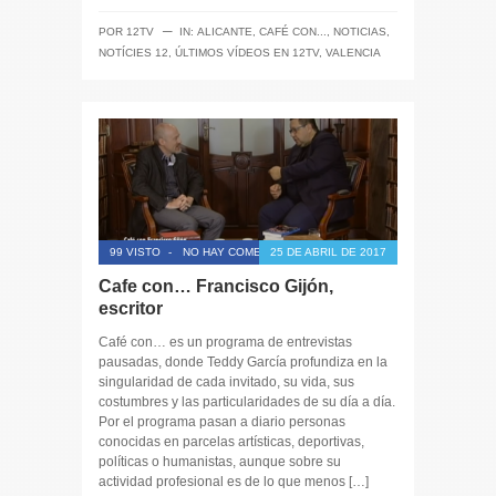
─
POR
12TV
IN:
ALICANTE
,
CAFÉ CON...
,
NOTICIAS
,
NOTÍCIES 12
,
ÚLTIMOS VÍDEOS EN 12TV
,
VALENCIA
99 VISTO
-
NO HAY COMENTARIOS
25 DE ABRIL DE 2017
Cafe con… Francisco Gijón,
escritor
Café con… es un programa de entrevistas
pausadas, donde Teddy García profundiza en la
singularidad de cada invitado, su vida, sus
costumbres y las particularidades de su día a día.
Por el programa pasan a diario personas
conocidas en parcelas artísticas, deportivas,
políticas o humanistas, aunque sobre su
actividad profesional es de lo que menos […]