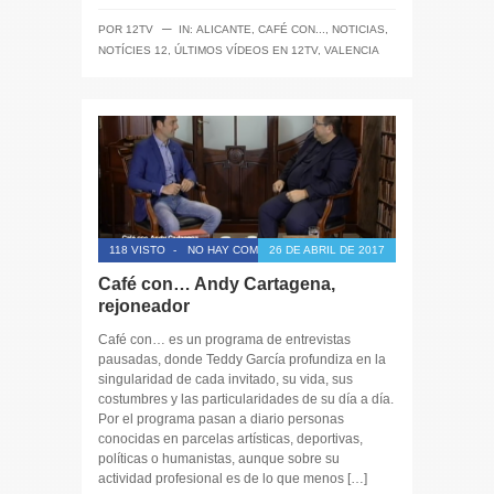
─
POR
12TV
IN:
ALICANTE
,
CAFÉ CON...
,
NOTICIAS
,
NOTÍCIES 12
,
ÚLTIMOS VÍDEOS EN 12TV
,
VALENCIA
118 VISTO
-
NO HAY COMENTARIOS
26 DE ABRIL DE 2017
Café con… Andy Cartagena,
rejoneador
Café con… es un programa de entrevistas
pausadas, donde Teddy García profundiza en la
singularidad de cada invitado, su vida, sus
costumbres y las particularidades de su día a día.
Por el programa pasan a diario personas
conocidas en parcelas artísticas, deportivas,
políticas o humanistas, aunque sobre su
actividad profesional es de lo que menos […]