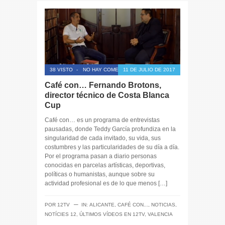
38 VISTO
-
NO HAY COMENTARIOS
11 DE JULIO DE 2017
Café con… Fernando Brotons,
director técnico de Costa Blanca
Cup
Café con… es un programa de entrevistas
pausadas, donde Teddy García profundiza en la
singularidad de cada invitado, su vida, sus
costumbres y las particularidades de su día a día.
Por el programa pasan a diario personas
conocidas en parcelas artísticas, deportivas,
políticas o humanistas, aunque sobre su
actividad profesional es de lo que menos […]
─
POR
12TV
IN:
ALICANTE
,
CAFÉ CON...
,
NOTICIAS
,
NOTÍCIES 12
,
ÚLTIMOS VÍDEOS EN 12TV
,
VALENCIA