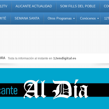
12TV
ALICANTE ACTUALIDAD
SOM FILLS DEL POBLE
CO
MITÉ
SEMANA SANTA
Otros Programas
Conócenos
12
ORA
Toda la información al instante en 𝟭𝟮𝗲𝗻𝗱𝗶𝗴𝗶𝘁𝗮𝗹.𝗲𝘀