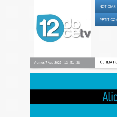
NOTICIAS 
PETIT CO
ÚLTIMA H
Alicante Actualidad
Viernes 7 Aug 2026
-
13
:
51
:
39