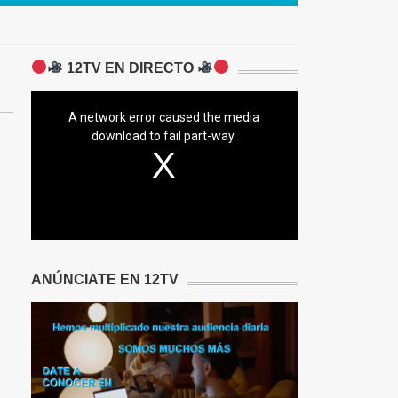
12TV EN DIRECTO
A network error caused the media
download to fail part-way.
ANÚNCIATE EN 12TV