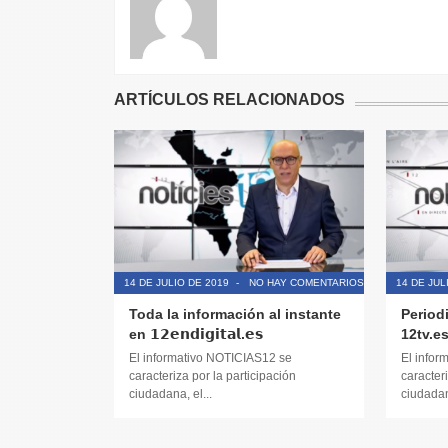
ARTÍCULOS RELACIONADOS
14 DE JULIO DE 2019
-
NO HAY COMENTARIOS
14 DE JUL
Toda la información al instante
Period
en 𝟭𝟮𝗲𝗻𝗱𝗶𝗴𝗶𝘁𝗮𝗹.𝗲𝘀
12tv.e
El informativo NOTICIAS12 se
El infor
caracteriza por la participación
caracteri
ciudadana, el...
ciudadana