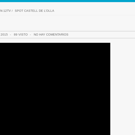
N 12TV
/
SPOT CASTELL DE L’OLLA
 2015
-
89 VISTO
-
NO HAY COMENTARIOS