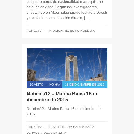
cuatro hombres de nacionalidad marroquí, uno
de ellos en Altea. Según los investigadores,
el detenido en Altea había jurado lealtad a Dáesh
y mantenían comunicación directa, […]
─
POR
12TV
IN:
ALICANTE
,
NOTICIA DEL DÍA
16 VISTO
-
NO HAY COMENTARIOS
18 DE DICIEMBRE DE 2015
Notícies12 – Marina Baixa 16 de
diciembre de 2015
Notícies12 – Marina Baixa 16 de diciembre de
2015
─
POR
12TV
IN:
NOTÍCIES 12 MARINA BAIXA
,
ÚLTIMOS VÍDEOS EN 12TV