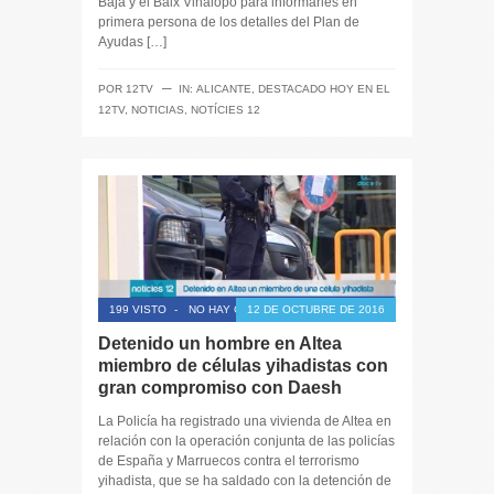
Baja y el Baix Vinalopó para informarles en
primera persona de los detalles del Plan de
Ayudas […]
─
POR
12TV
IN:
ALICANTE
,
DESTACADO HOY EN EL
12TV
,
NOTICIAS
,
NOTÍCIES 12
199 VISTO
-
NO HAY COMENTARIOS
12 DE OCTUBRE DE 2016
Detenido un hombre en Altea
miembro de células yihadistas con
gran compromiso con Daesh
La Policía ha registrado una vivienda de Altea en
relación con la operación conjunta de las policías
de España y Marruecos contra el terrorismo
yihadista, que se ha saldado con la detención de