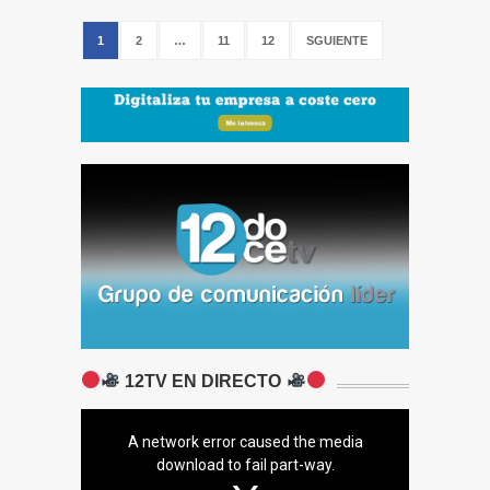
1
2
…
11
12
SGUIENTE
12TV EN DIRECTO
A network error caused the media
download to fail part-way.