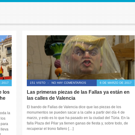
E 2017
151 VISTO
-
NO HAY COMENTARIOS
6 DE MARZO DE 2017
e los
Las primeras piezas de las Fallas ya están en
che
las calles de Valencia
El bando de Fallas de Valencia dice que las piezas de los
monumentos se pueden sacar a la calle a partir del día 4 de
toda la
marzo, y esto es lo que ha pasado en la ciudad del Túria. En la
 los
falla Plaza del Pilar ya tienen ganas de fiesta y, sobre todo, de
 para
recuperar el trono fallero […]
 lleva
]