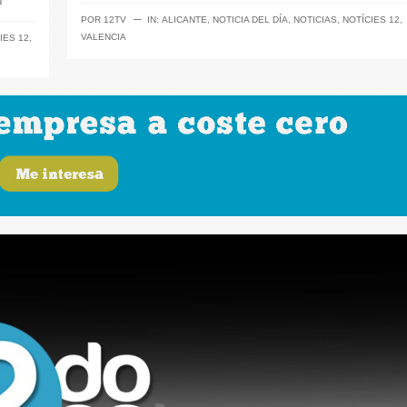
─
POR
12TV
IN:
ALICANTE
,
NOTICIA DEL DÍA
,
NOTICIAS
,
NOTÍCIES 12
,
VALENCIA
IES 12
,