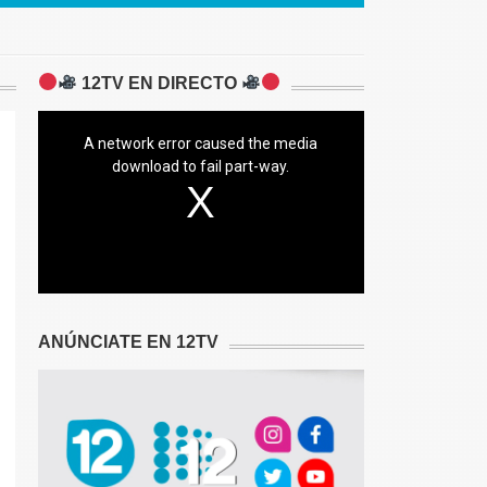
12TV EN DIRECTO
A network error caused the media
download to fail part-way.
ANÚNCIATE EN 12TV