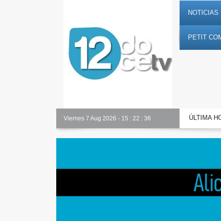
NOTICIAS 
PETIT CO
ÚLTIMA H
Alicante Actualidad
Viernes 7 Aug 2026
-
15
:
22
:
38