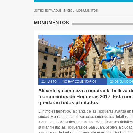
USTED ESTÁ AQUÍ:
INICIO
/
MONUMENTOS
MONUMENTOS
214 VISTO
-
NO HAY COMENTARIOS
20 DE JUNIO D
Alicante ya empieza a mostrar la belleza d
monumentos de Hogueras 2017. Esta no
quedarán todos plantados
El ritmo es frenético, la plantà de las Hogueras avanza en 
ciudad, y poco a poco se van descubriendo los detalles de
monumentos de la fiesta alicantina. Se ultiman los detalles
la gran fiesta: las Hogueras de San Juan. Si bien la ciudad
todo el mes de junio celebrando diversos actos festivos […