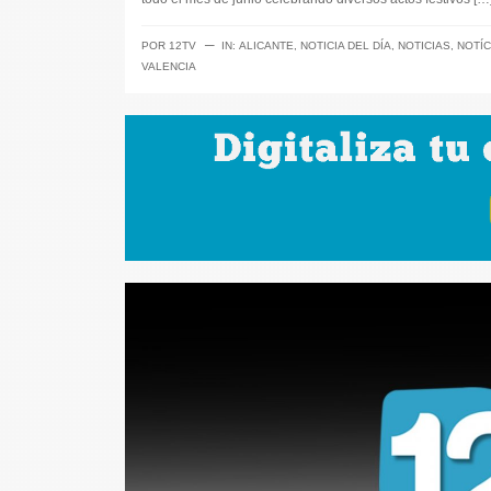
─
POR
12TV
IN:
ALICANTE
,
NOTICIA DEL DÍA
,
NOTICIAS
,
NOTÍC
VALENCIA