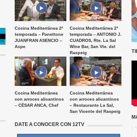
Cocina Mediterránea 2ª
Cocina Mediterránea 2ª
temporada – Panettone
temporada – ANTONIO J.
JUANFRAN ASENCIO –
CUADROS, Rte. La Sal
Aspe
Wine Bar, San Vte. del
T
Raspeig
Cocina Mediterránea
Cocina Mediterránea
con arroces alicantinos
con arroces alicantinos
– CÉSAR ANCA, Chef
– Restaurante La Sal,
San Vicente del Raspeig
M
DATE A CONOCER CON 12TV