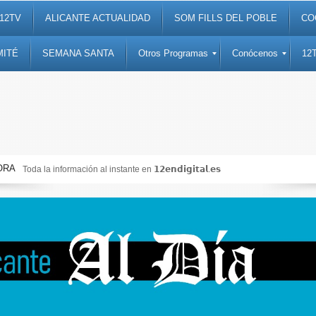
12TV
ALICANTE ACTUALIDAD
SOM FILLS DEL POBLE
CO
MITÉ
SEMANA SANTA
Otros Programas
Conócenos
12
ORA
Toda la información al instante en 𝟭𝟮𝗲𝗻𝗱𝗶𝗴𝗶𝘁𝗮𝗹.𝗲𝘀