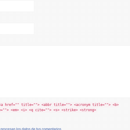
<a href="" title=""> <abbr title=""> <acronym title=""> <b>
e=""> <em> <i> <q cite=""> <s> <strike> <strong>
procesan los datos de tus comentarios
.