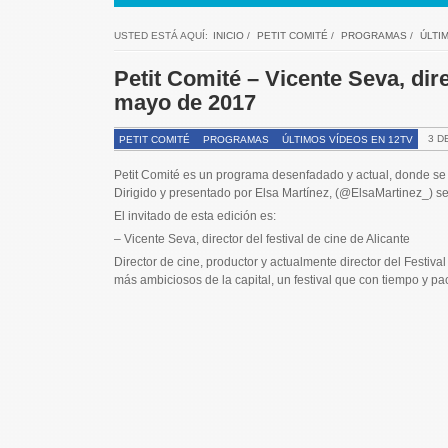
USTED ESTÁ AQUÍ:
INICIO
/
PETIT COMITÉ
/
PROGRAMAS
/
ÚLTI
Petit Comité – Vicente Seva, dire
mayo de 2017
3 D
PETIT COMITÉ
PROGRAMAS
ÚLTIMOS VÍDEOS EN 12TV
Petit Comité es un programa desenfadado y actual, donde se 
Dirigido y presentado por Elsa Martínez, (@ElsaMartinez_) se 
El invitado de esta edición es:
– Vicente Seva, director del festival de cine de Alicante
Director de cine, productor y actualmente director del Festiv
más ambiciosos de la capital, un festival que con tiempo y pa