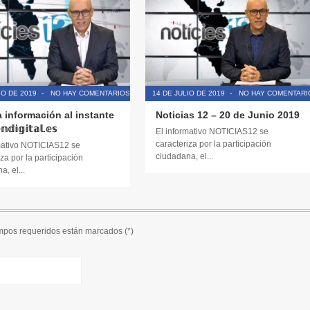
IO DE 2019
-
NO HAY COMENTARIOS
14 DE JULIO DE 2019
-
NO HAY COMENTARI
a información al instante
Noticias 12 – 20 de Junio 2019
𝕕𝕚𝕘𝕚𝕥𝕒𝕝.𝕖𝕤
El informativo NOTICIAS12 se
caracteriza por la participación
mativo NOTICIAS12 se
ciudadana, el...
za por la participación
, el...
ampos requeridos están marcados (
*
)