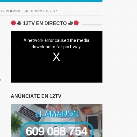
 DE ALICANTE – 31 DE MAYO DE 2017
12TV EN DIRECTO
A network error caused the media
download to fail part-way.
s
ANÚNCIATE EN 12TV