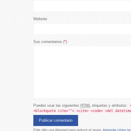
Website
Sus comentarios (
*
)
Puedes usar las siguientes
HTML
etiquetas y atributos:
<blockquote cite=""> <cite> <code> <del datetim
Este sitio usa Akismet para reducir el spam.
Aprende cómo se 