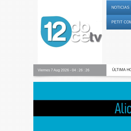
NOTICIAS 
PETIT CO
ÚLTIMA H
Toda la información al instante en 𝟭𝟮𝗲𝗻𝗱𝗶𝗴𝗶𝘁𝗮𝗹.𝗲𝘀
Viernes 7 Aug 2026
-
04
:
26
:
27