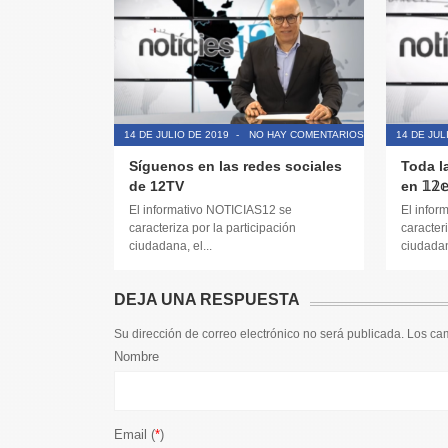
14 DE JULIO DE 2019
-
NO HAY COMENTARIOS
14 DE JUL
Síguenos en las redes sociales
Toda l
de 12TV
en 𝟙𝟚𝕖𝕟
El informativo NOTICIAS12 se
El infor
caracteriza por la participación
caracteri
ciudadana, el...
ciudadana
DEJA UNA RESPUESTA
Su dirección de correo electrónico no será publicada. Los c
Nombre
Email (
*
)