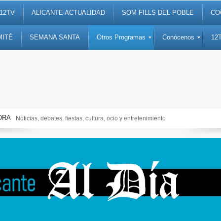
12TV
ALICANTE ACTUALIDAD
SOM FILLS DEL POBLE
CO
MITÉ
SEMANA SANTA
Otros Programas
Conócenos
12
ORA
Noticias, debates, fiestas, cultura, ocio y entretenimiento