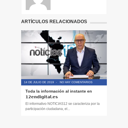
ARTÍCULOS RELACIONADOS
14 DE JULIO DE 2019
-
NO HAY COMENTARIOS
14 DE JULIO
Toda la información al instante en
Periodis
𝟭𝟮𝗲𝗻𝗱𝗶𝗴𝗶𝘁𝗮𝗹.𝗲𝘀
El informa
participaci
El informativo NOTICIAS12 se caracteriza por la
participación ciudadana, el...