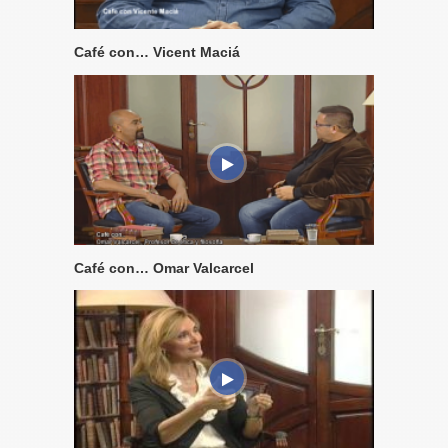
Café con… Vicent Maciá
Café con… Omar Valcarcel