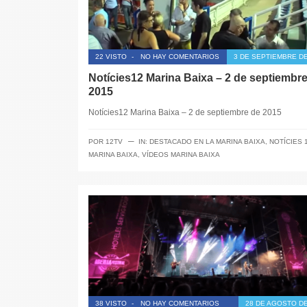
22 VISTO
-
NO HAY COMENTARIOS
3 DE SEPTIEMBRE DE
Notícies12 Marina Baixa – 2 de septiembr
2015
Notícies12 Marina Baixa – 2 de septiembre de 2015
─
POR
12TV
IN:
DESTACADO EN LA MARINA BAIXA
,
NOTÍCIES 
MARINA BAIXA
,
VÍDEOS MARINA BAIXA
38 VISTO
-
NO HAY COMENTARIOS
28 DE AGOSTO DE