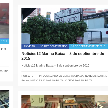
 2015
23 VISTO
-
NO HAY COMENTARIOS
10 DE SEPTIEMBRE DE 2015
e de
Notícies12 Marina Baixa – 8 de septiembre de
2015
Notícies12 Marina Baixa – 8 de septiembre de 2015
MARINA
─
POR
12TV
IN:
DESTACADO EN LA MARINA BAIXA
,
NOTICIAS MARINA
BAIXA
,
NOTÍCIES 12 MARINA BAIXA
,
VÍDEOS MARINA BAIXA