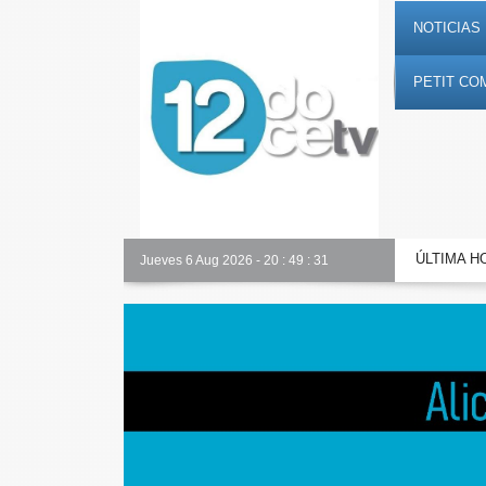
NOTICIAS 
PETIT CO
ÚLTIMA H
Toda la información al instante en 𝟭𝟮𝗲𝗻𝗱𝗶𝗴𝗶𝘁𝗮𝗹.𝗲𝘀
Jueves 6 Aug 2026
-
20
:
49
:
32