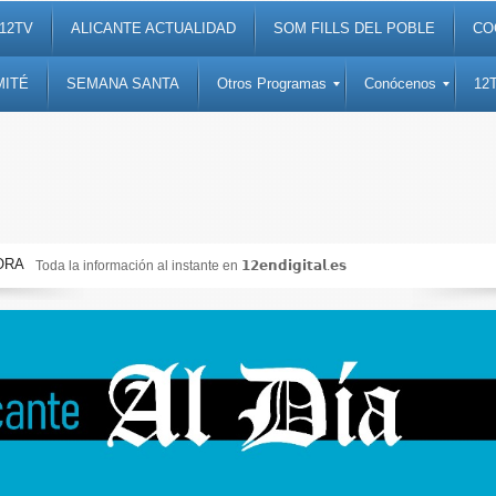
12TV
ALICANTE ACTUALIDAD
SOM FILLS DEL POBLE
CO
MITÉ
SEMANA SANTA
Otros Programas
Conócenos
12
ORA
Noticias, debates, fiestas, cultura, ocio y entretenimiento