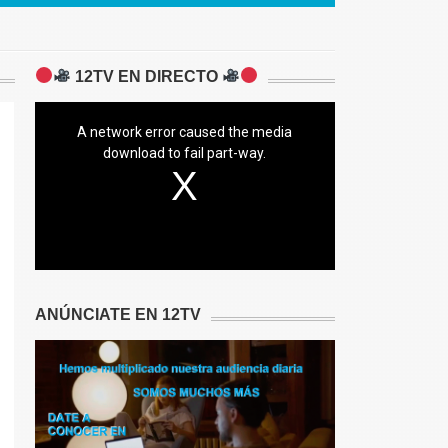
12TV EN DIRECTO
A network error caused the media
download to fail part-way.
ANÚNCIATE EN 12TV