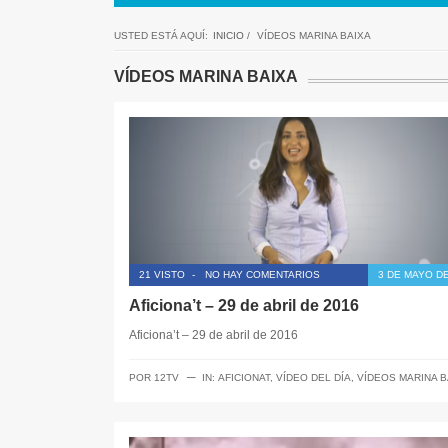
USTED ESTÁ AQUÍ:
INICIO
/
VÍDEOS MARINA BAIXA
VÍDEOS MARINA BAIXA
21 VISTO
-
NO HAY COMENTARIOS
3 DE MAYO DE
Aficiona’t – 29 de abril de 2016
Aficiona’t – 29 de abril de 2016
─
POR
12TV
IN:
AFICIONAT
,
VÍDEO DEL DÍA
,
VÍDEOS MARINA B