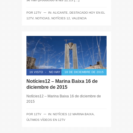
se han producido a las 11:13 […]
─
POR
12TV
IN:
ALICANTE
,
DESTACADO HOY EN EL
12TV
,
NOTICIAS
,
NOTÍCIES 12
,
VALENCIA
16 VISTO
-
NO HAY COMENTARIOS
18 DE DICIEMBRE DE 2015
Notícies12 – Marina Baixa 16 de
diciembre de 2015
Notícies12 – Marina Baixa 16 de diciembre de
2015
─
POR
12TV
IN:
NOTÍCIES 12 MARINA BAIXA
,
ÚLTIMOS VÍDEOS EN 12TV