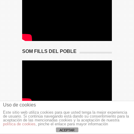
SOM FILLS DEL POBLE
Uso de cookies
Este sitio web utiliza cookies para que usted tenga la mejor experiencia
12TV – AGENTE DIGITALIZADOR
de usuario. Si continúa navegando está dando su consentimiento para la
aceptación de las mencionadas cookies y la aceptación de nuestra
política de cookies
, pinche el enlace para mayor información
ACEPTAR