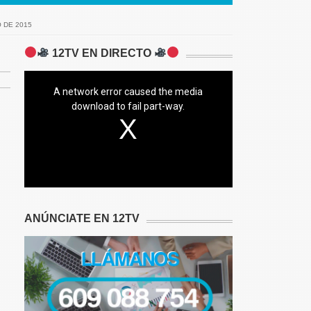
 DE 2015
12TV EN DIRECTO
A network error caused the media
download to fail part-way.
ANÚNCIATE EN 12TV