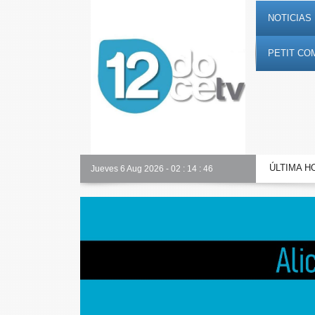
NOTICIAS 
PETIT CO
ÚLTIMA H
Toda la información al instante en 𝟭𝟮𝗲𝗻𝗱𝗶𝗴𝗶𝘁𝗮𝗹.𝗲𝘀
Jueves 6 Aug 2026
-
02
:
14
:
47