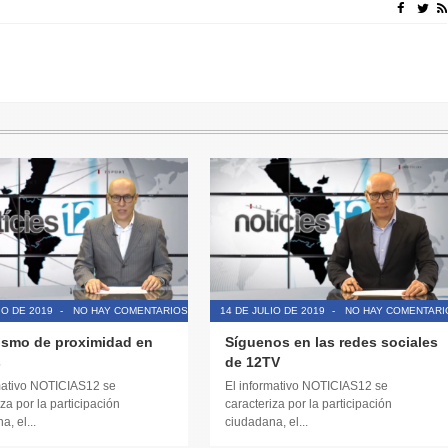
IO DE 2019
-
NO HAY COMENTARIOS
14 DE JULIO DE 2019
-
NO HAY COMENTARI
ismo de proximidad en
Síguenos en las redes sociales
s
de 12TV
mativo NOTICIAS12 se
El informativo NOTICIAS12 se
za por la participación
caracteriza por la participación
, el...
ciudadana, el...