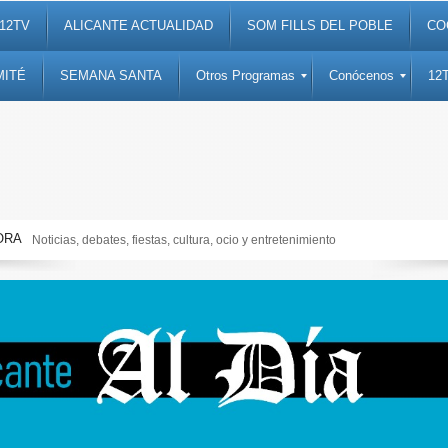
12TV
ALICANTE ACTUALIDAD
SOM FILLS DEL POBLE
CO
MITÉ
SEMANA SANTA
Otros Programas
Conócenos
12
ORA
Noticias, debates, fiestas, cultura, ocio y entretenimiento