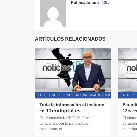
Publicado por:
12tv
ARTÍCULOS RELACIONADOS
14 DE JULIO DE 2019
-
NO HAY COMENTARIOS
14 DE JUL
Toda la información al instante
Period
en 𝟭𝟮𝗲𝗻𝗱𝗶𝗴𝗶𝘁𝗮𝗹.𝗲𝘀
12tv.e
El informativo NOTICIAS12 se
El infor
caracteriza por la participación
caracteri
ciudadana, el...
ciudadana