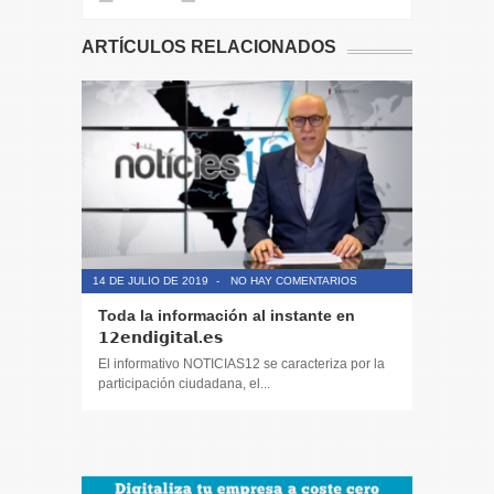
ARTÍCULOS RELACIONADOS
14 DE JULIO DE 2019
-
NO HAY COMENTARIOS
14 DE JULIO
Toda la información al instante en
Periodis
𝟭𝟮𝗲𝗻𝗱𝗶𝗴𝗶𝘁𝗮𝗹.𝗲𝘀
El informa
participaci
El informativo NOTICIAS12 se caracteriza por la
participación ciudadana, el...