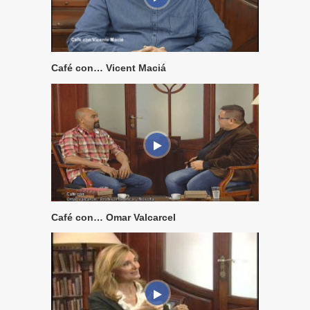
Café con… Vicent Maciá
Café con… Omar Valcarcel