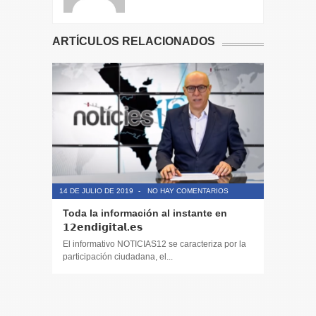
ARTÍCULOS RELACIONADOS
14 DE JULIO DE 2019
-
NO HAY COMENTARIOS
14 DE JULIO
Toda la información al instante en
Periodis
𝟭𝟮𝗲𝗻𝗱𝗶𝗴𝗶𝘁𝗮𝗹.𝗲𝘀
El informa
participaci
El informativo NOTICIAS12 se caracteriza por la
participación ciudadana, el...