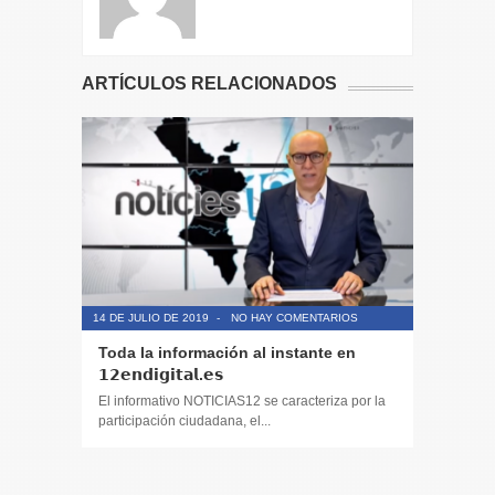
ARTÍCULOS RELACIONADOS
14 DE JULIO DE 2019
-
NO HAY COMENTARIOS
14 DE JULIO
Toda la información al instante en
Periodis
𝟭𝟮𝗲𝗻𝗱𝗶𝗴𝗶𝘁𝗮𝗹.𝗲𝘀
El informa
participaci
El informativo NOTICIAS12 se caracteriza por la
participación ciudadana, el...