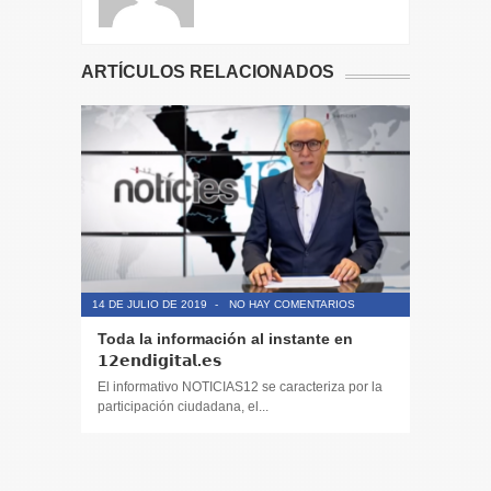
ARTÍCULOS RELACIONADOS
14 DE JULIO DE 2019
-
NO HAY COMENTARIOS
14 DE JULIO
Toda la información al instante en
Periodis
𝟭𝟮𝗲𝗻𝗱𝗶𝗴𝗶𝘁𝗮𝗹.𝗲𝘀
El informa
participaci
El informativo NOTICIAS12 se caracteriza por la
participación ciudadana, el...