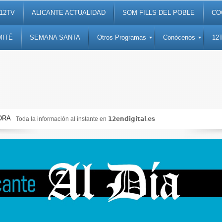
12TV
ALICANTE ACTUALIDAD
SOM FILLS DEL POBLE
CO
MITÉ
SEMANA SANTA
Otros Programas
Conócenos
12
ORA
Noticias, debates, fiestas, cultura, ocio y entretenimiento