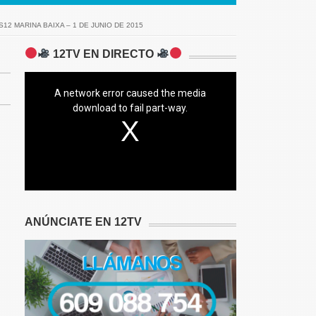
S12 MARINA BAIXA – 1 DE JUNIO DE 2015
12TV EN DIRECTO
A network error caused the media
download to fail part-way.
ANÚNCIATE EN 12TV