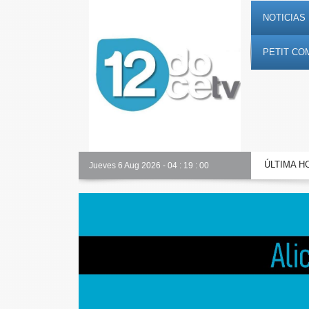
NOTICIAS 
PETIT CO
ÚLTIMA H
Toda la información al instante en 𝟭𝟮𝗲𝗻𝗱𝗶𝗴𝗶𝘁𝗮𝗹.𝗲𝘀
Jueves 6 Aug 2026
-
04
:
19
:
02