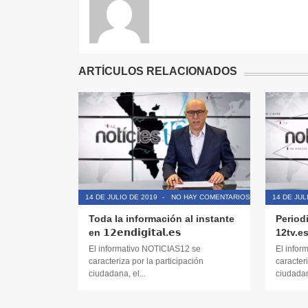
ARTÍCULOS RELACIONADOS
14 DE JULIO DE 2019
-
NO HAY COMENTARIOS
14 DE JUL
Toda la información al instante
Period
en 𝟭𝟮𝗲𝗻𝗱𝗶𝗴𝗶𝘁𝗮𝗹.𝗲𝘀
12tv.e
El informativo NOTICIAS12 se
El infor
caracteriza por la participación
caracteri
ciudadana, el...
ciudadana