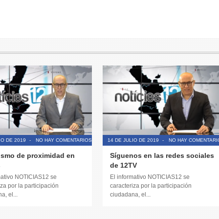
IO DE 2019
-
NO HAY COMENTARIOS
14 DE JULIO DE 2019
-
NO HAY COMENTARI
ismo de proximidad en
Síguenos en las redes sociales
s
de 12TV
mativo NOTICIAS12 se
El informativo NOTICIAS12 se
za por la participación
caracteriza por la participación
, el...
ciudadana, el...