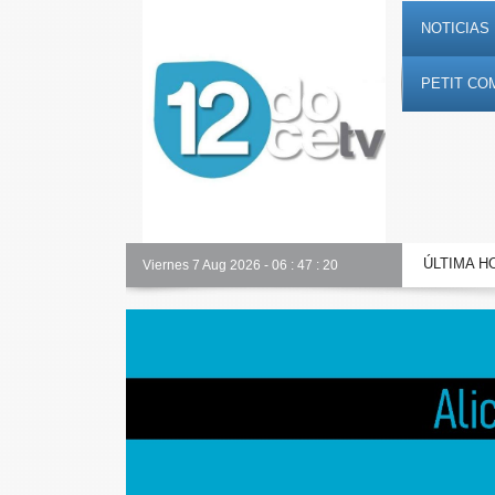
NOTICIAS 
PETIT CO
ÚLTIMA H
Alicante Actualidad
Viernes 7 Aug 2026
-
06
:
47
:
21