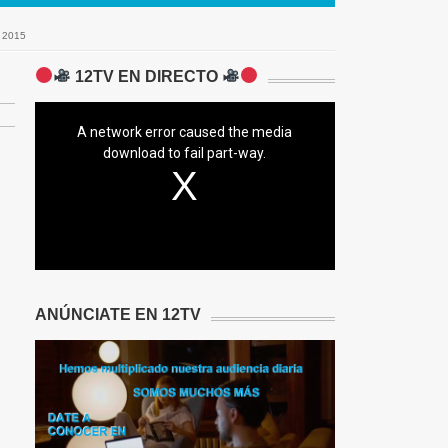
 2015
12TV EN DIRECTO
A network error caused the media
download to fail part-way.
ANÚNCIATE EN 12TV