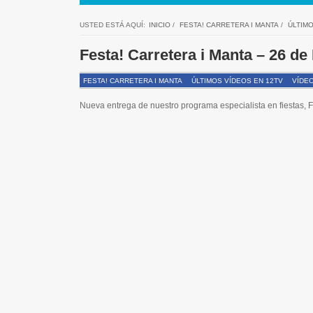
USTED ESTÁ AQUÍ:
INICIO
/
FESTA! CARRETERA I MANTA
/
ÚLTIMO
Festa! Carretera i Manta – 26 de
FESTA! CARRETERA I MANTA
ÚLTIMOS VÍDEOS EN 12TV
VÍDEO
Nueva entrega de nuestro programa especialista en fiestas,
F