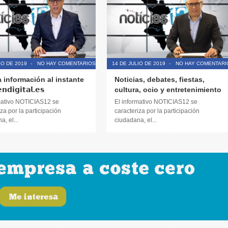
IO DE 2019
-
NO HAY COMENTARIOS
14 DE JULIO DE 2019
-
NO HAY COMENTARI
a información al instante
Noticias, debates, fiestas,
𝗱𝗶𝗴𝗶𝘁𝗮𝗹.𝗲𝘀
cultura, ocio y entretenimiento
mativo NOTICIAS12 se
El informativo NOTICIAS12 se
za por la participación
caracteriza por la participación
, el...
ciudadana, el...