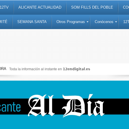
12TV
ALICANTE ACTUALIDAD
SOM FILLS DEL POBLE
CO
MITÉ
SEMANA SANTA
Otros Programas
Conócenos
12
ORA
Toda la información al instante en 𝟭𝟮𝗲𝗻𝗱𝗶𝗴𝗶𝘁𝗮𝗹.𝗲𝘀