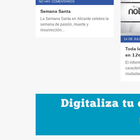
NO HAY COMENTARIOS
Semana Santa
La Semana Santa en Alicante celebra la
semana de pasión, muerte y
resurrección...
14 DE JUL
Toda l
en 𝟭𝟮𝗲
El infor
caracteri
ciudadana