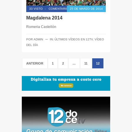
33 VISTO
-
COMENTARIOS CERRADOS
25 DE MARZO DE 2014
Magdalena 2014
Romeria Castellón
─
POR
ADMIN
IN:
ÚLTIMOS VÍDEOS EN 12TV
,
VÍDEO
DEL DÍA
ANTERIOR
1
2
…
11
12