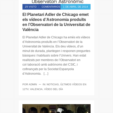
25 VISTO
-
COMENTARIOS CERRADOS
1 DE ABRIL DE 2014
El Planetari Adler de Chicago emet
els vídeos d’Astronomia produïts
en l’Observatori de la Universitat de
València
El Planetari Adler de Chicago ha emès els vídeos
d’Astronomia produïts en l’Observatori de la
Universitat de València. Els deu vídeos, d’un
minut de durada, plantegen i responen preguntes
bàsiques i habituals sobre l’Univers. Han estat
realitzats per membres de l’Observatori en
col·laboració amb astrònoms del CSIC, i
cofinançats per la Societat Espanyola
d’Astronomia. […]
─
POR
ADMIN
IN:
NOTICIAS
,
ÚLTIMOS VÍDEOS EN
12TV
,
VALENCIA
,
VÍDEO DEL DÍA