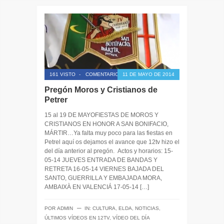
161 VISTO
-
COMENTARIOS CERRADOS
11 DE MAYO DE 2014
Pregón Moros y Cristianos de
Petrer
15 al 19 DE MAYOFIESTAS DE MOROS Y
CRISTIANOS EN HONOR A SAN BONIFACIO,
MÁRTIR…Ya falta muy poco para las fiestas en
Petrel aquí os dejamos el avance que 12tv hizo el
del día anterior al pregón. Actos y horarios: 15-
05-14 JUEVES ENTRADA DE BANDAS Y
RETRETA 16-05-14 VIERNES BAJADA DEL
SANTO, GUERRILLA Y EMBAJADA MORA,
AMBAIXÀ EN VALENCIÁ 17-05-14 […]
─
POR
ADMIN
IN:
CULTURA
,
ELDA
,
NOTICIAS
,
ÚLTIMOS VÍDEOS EN 12TV
,
VÍDEO DEL DÍA