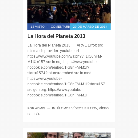
14 VISTO
-
COMENTARIOS CERRADOS
29 DE MARZO DE 2014
La Hora del Planeta 2013
La Hora del Planeta 2013 ARVE Error: src
mismatch provider: youtube url:
https://www.youtube.com/watch?v=1lG8nFM-
M1I#t=157 src in org: https://www.youtube-
nocookie.com/embed/1lG8nFM-M1I?
start=157&feature=oembed src in mod:
https://www.youtube-
nocookie.com/embed/1lG8nFM-M1I?start=157
src gen org: https://www.youtube-
nocookie.com/embed/1lG8nFM-M1I
─
POR
ADMIN
IN:
ÚLTIMOS VÍDEOS EN 12TV
,
VÍDEO
DEL DÍA