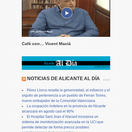
Café con… Vicent Maciá
NOTICIAS DE ALICANTE AL DÍA
Pérez Llorca resalta la generosidad, el esfuerzo y el
orgullo de pertenencia a un pueblo de Ferran Torres,
nuevo embajador de la Comunitat Valenciana
La ocupación hotelera en la provincia de Alicante
alcanzará en agosto casi el 90%
El Hospital Sant Joan d’Alacant incorpora un
sistema de monitorización avanzada en la UCI que
permite detectar de forma precoz posibles