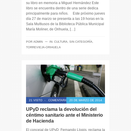
su libro en memoria a Miguel Hernández Este
libro se encuentra dentro de una serie dedica
principalmente para niños. Este próximo jueves
día 27 de marzo se presenta a las 19 horas en la
Sala Multiusos de la Biblioteca Pública Municipal
María Moliner, de Orihuela, […]
─
POR
ADMIN
IN:
CULTURA
,
SIN CATEGORÍA
,
TORREVIEJA-ORIHUELA
21 VISTO
-
COMENTARIOS CERRADOS
20 DE MARZO DE 2014
UPyD reclama la devolución del
céntimo sanitario ante el Ministerio
de Hacienda
El concejal de UPyD, Fernando Llopis, reclama la