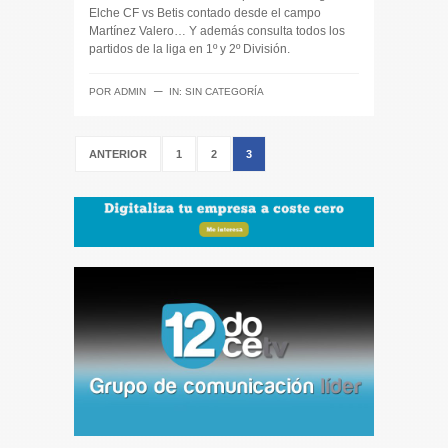
Elche CF vs Betis contado desde el campo
Martínez Valero… Y además consulta todos los
partidos de la liga en 1º y 2º División.
─
POR
ADMIN
IN:
SIN CATEGORÍA
ANTERIOR
1
2
3