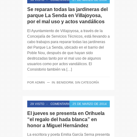
Se reparan todas las jardineras del
parque La Senda en Villajoyosa,
por el mal uso y actos vandálicos
El Ayuntamiento de Villajoyosa, a través de la
Concejalía de Servicios Técnicos, está llevando a
cabo trabajos para reparar todas las jardineras
del Parque La Senda, ubicado en el barrio del
Poble Nou, después de que hayan sido
destrozadas tanto por el mal uso de algunos
usuarios como por actos vandálicos. El
Consistorio también va […]
─
POR
ADMIN
IN:
BENIDORM
,
SIN CATEGORÍA
29 VISTO
-
COMENTARIOS CERRADOS
25 DE MARZO DE 2014
El jueves se presenta en Orihuela
“el regalo del hada blanca” en
honor a Miguel Hernández
La escritora y poeta Emilia García Serna presenta