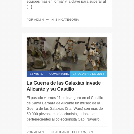
equipos más en forma” y la clave para superar al
[…]
─
POR
ADMIN
IN:
SIN CATEGORÍA
33 VISTO
-
COMENTARIOS CERRADOS
14 DE ABRIL DE 2014
La Guerra de las Galaxias invade
Alicante y su Castillo
El pasado viernes 11 se inauguró en el Castillo
de Santa Barbara de Alicante un museo de la
Guerra de las Galaxias (Star Wars) con más de
50.000 piezas de coleccionista, todas ellas
pertenecientes al coleccionista Gabi Navarro.
─
POR
ADMIN
IN:
ALICANTE
,
CULTURA
,
SIN