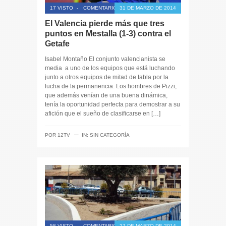
17 VISTO
-
COMENTARIOS CERRADOS
31 DE MARZO DE 2014
El Valencia pierde más que tres
puntos en Mestalla (1-3) contra el
Getafe
Isabel Montaño El conjunto valencianista se
media a uno de los equipos que está luchando
junto a otros equipos de mitad de tabla por la
lucha de la permanencia. Los hombres de Pizzi,
que además venían de una buena dinámica,
tenía la oportunidad perfecta para demostrar a su
afición que el sueño de clasificarse en […]
─
POR
12TV
IN:
SIN CATEGORÍA
58 VISTO
-
COMENTARIOS CERRADOS
27 DE MARZO DE 2014