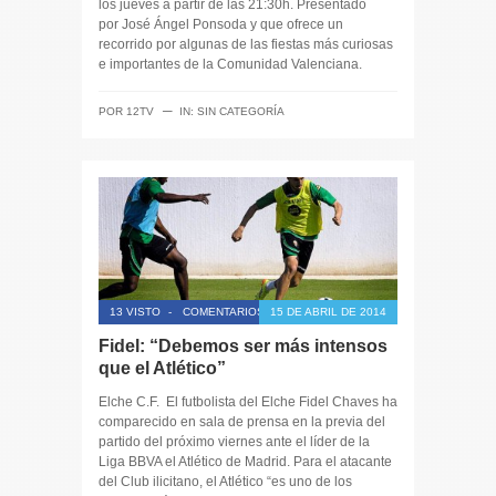
los jueves a partir de las 21:30h. Presentado
por José Ángel Ponsoda y que ofrece un
recorrido por algunas de las fiestas más curiosas
e importantes de la Comunidad Valenciana.
─
POR
12TV
IN:
SIN CATEGORÍA
13 VISTO
-
COMENTARIOS CERRADOS
15 DE ABRIL DE 2014
Fidel: “Debemos ser más intensos
que el Atlético”
Elche C.F. El futbolista del Elche Fidel Chaves ha
comparecido en sala de prensa en la previa del
partido del próximo viernes ante el líder de la
Liga BBVA el Atlético de Madrid. Para el atacante
del Club ilicitano, el Atlético “es uno de los