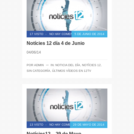
17 VISTO
-
NO HAY COMENTARIOS
5 DE JUNIO DE 2014
Notícies 12 día 4 de Junio
04/06/14
─
POR
ADMIN
IN:
NOTICIA DEL DÍA
,
NOTÍCIES 12
,
SIN CATEGORÍA
,
ÚLTIMOS VÍDEOS EN 12TV
13 VISTO
-
NO HAY COMENTARIOS
29 DE MAYO DE 2014
Notícies12 – 29 de Mayo