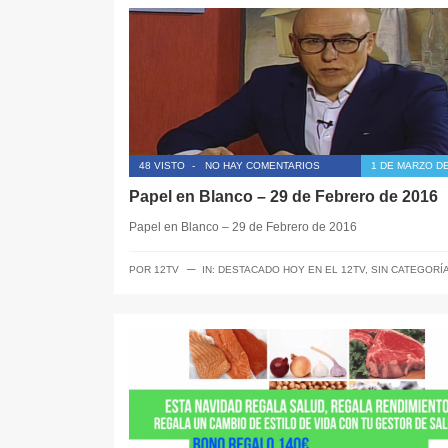
48 VISTO
-
NO HAY COMENTARIOS
1 DE MARZO DE
Papel en Blanco – 29 de Febrero de 2016
Papel en Blanco – 29 de Febrero de 2016
─
POR
12TV
IN:
DESTACADO HOY EN EL 12TV
,
SIN CATEGORÍ