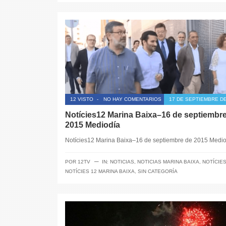
12 VISTO
-
NO HAY COMENTARIOS
17 DE SEPTIEMBRE DE
Notícies12 Marina Baixa–16 de septiembr
2015 Mediodía
Notícies12 Marina Baixa–16 de septiembre de 2015 Med
─
POR
12TV
IN:
NOTICIAS
,
NOTICIAS MARINA BAIXA
,
NOTÍCIES
NOTÍCIES 12 MARINA BAIXA
,
SIN CATEGORÍA