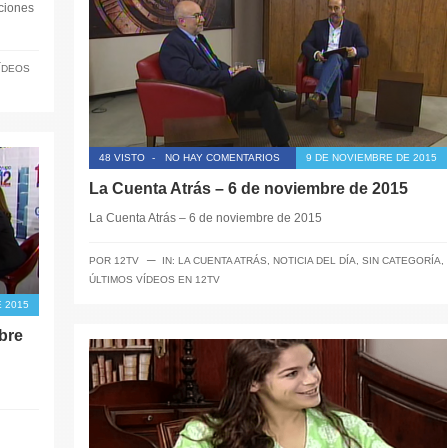
ciones
ÍDEOS
48 VISTO
-
NO HAY COMENTARIOS
9 DE NOVIEMBRE DE 2015
La Cuenta Atrás – 6 de noviembre de 2015
La Cuenta Atrás – 6 de noviembre de 2015
─
POR
12TV
IN:
LA CUENTA ATRÁS
,
NOTICIA DEL DÍA
,
SIN CATEGORÍA
,
ÚLTIMOS VÍDEOS EN 12TV
 2015
bre