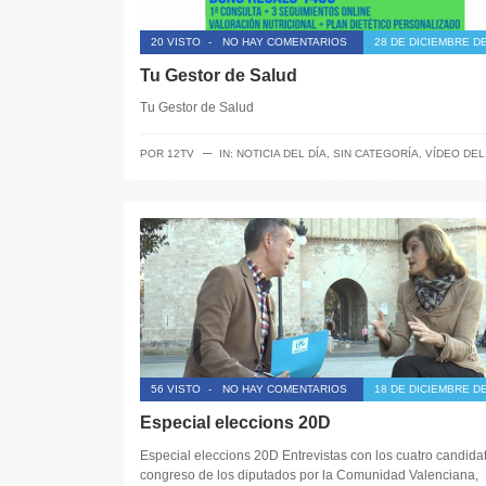
20 VISTO
-
NO HAY COMENTARIOS
28 DE DICIEMBRE DE
Tu Gestor de Salud
Tu Gestor de Salud
─
POR
12TV
IN:
NOTICIA DEL DÍA
,
SIN CATEGORÍA
,
VÍDEO DEL
56 VISTO
-
NO HAY COMENTARIOS
18 DE DICIEMBRE DE
Especial eleccions 20D
Especial eleccions 20D Entrevistas con los cuatro candidat
congreso de los diputados por la Comunidad Valenciana,