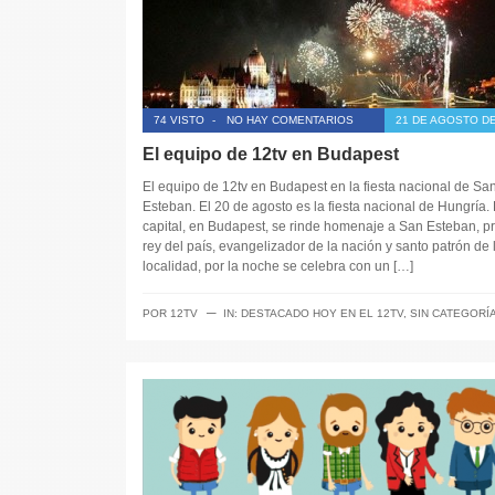
74 VISTO
-
NO HAY COMENTARIOS
21 DE AGOSTO DE
El equipo de 12tv en Budapest
El equipo de 12tv en Budapest en la fiesta nacional de Sa
Esteban. El 20 de agosto es la fiesta nacional de Hungría. 
capital, en Budapest, se rinde homenaje a San Esteban, p
rey del país, evangelizador de la nación y santo patrón de 
localidad, por la noche se celebra con un […]
─
POR
12TV
IN:
DESTACADO HOY EN EL 12TV
,
SIN CATEGORÍ