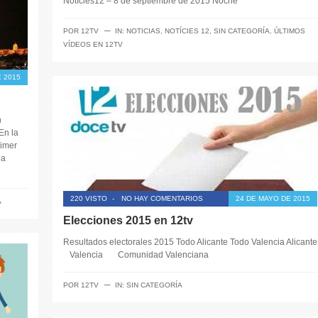
Notícies12 – 8 de septiembre de 2015 Noche
─
POR
12TV
IN:
NOTICIAS
,
NOTÍCIES 12
,
SIN CATEGORÍA
,
ÚLTIMOS
VÍDEOS EN 12TV
 2015
n
En la
rimer
la
220 VISTO
-
NO HAY COMENTARIOS
24 DE MAYO DE 2015
A
Elecciones 2015 en 12tv
Resultados electorales 2015 Todo Alicante Todo Valencia Alicante
Valencia Comunidad Valenciana
─
POR
12TV
IN:
SIN CATEGORÍA