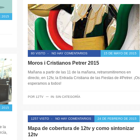
 2015
80 VISTO
-
NO HAY COMENTARIOS
15 DE MAYO DE 2015
Moros i Cristianos Petrer 2015
Mañana a partir de las 11 de la mañana, retransmitiremos en
directo, en 12tv, la Entrada Cristiana de las Fiestas de ‪#‎Petrer‬. ¡Os
esperamos a todos!
─
POR
12TV
IN:
SIN CATEGORÍA
E 2015
1257 VISTO
-
NO HAY COMENTARIOS
24 DE FEBRERO DE 2015
e la
Mapa de cobertura de 12tv y como sintonizar
cía,
12tv