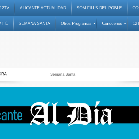
12TV
ALICANTE ACTUALIDAD
SOM FILLS DEL POBLE
CO
MITÉ
SEMANA SANTA
Otros Programas
Conócenos
12
ORA
Semana Santa