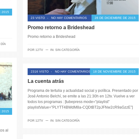
 2015
23 VISTO
-
NO HAY COMENTARIOS
28 DE DICIEMBRE DE 2015
Promo retorno a Brideshead
Promo retorno a Brideshead
 DÍA
─
POR
12TV
IN:
SIN CATEGORÍA
2316 VISTO
-
NO HAY COMENTARIOS
18 DE NOVIEMBRE DE 2015
La cuenta atrás
Programa de tertulia y actualidad social y política. Presentado por
José Antonio Belchí, se emite a las 21:30h en 12tv. Vuelve a ver
todos los programas : [tubepress mode=”playlist”
playlistValue=”PLYTT4BWdM8a-CQDtBT2pJFNw2cR9aGzzE”]
 2015
─
POR
12TV
IN:
SIN CATEGORÍA
os al