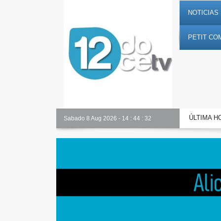
NOTICIAS 
PETIT CO
ÚLTIMA H
Nuestro equipo
Sabado 8 Aug 2026
-
14
:
44
:
33