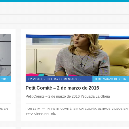
E 2016
82 VISTO
-
NO HAY COMENTARIOS
3 DE MARZO DE 2016
Petit Comité – 2 de marzo de 2016
Petit Comité – 2 de marzo de 2016 Yeguada La Gloria
─
OS EN
POR
12TV
IN:
PETIT COMITÉ
,
SIN CATEGORÍA
,
ÚLTIMOS VÍDEOS EN
12TV
,
VÍDEO DEL DÍA