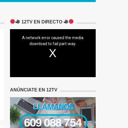
12TV EN DIRECTO
A network error caused the media
download to fail part-way.
ANÚNCIATE EN 12TV