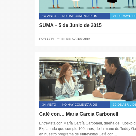
14 VISTO
-
NO HAY COMENTARIOS
21 DE MAYO DE
SUMA – 5 de Junio de 2015
─
POR
12TV
IN:
SIN CATEGORÍA
34 VISTO
-
NO HAY COMENTARIOS
30 DE ABRIL D
Café con… María García Carbonell
Entrevista con María García Carbonell, dueña del Kiosko d
Explanada que cumple 100 años, de la mano de Teddy Gar
en nuestro programa de entrevistas Café con…