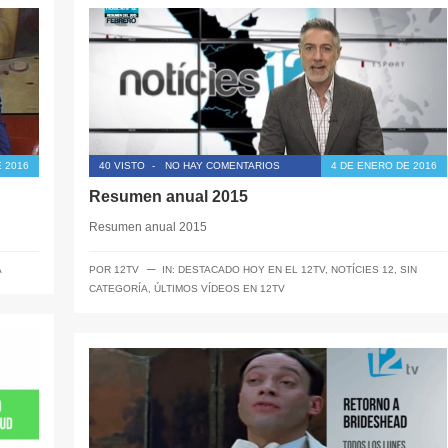
 2016
40 VISTO
-
NO HAY COMENTARIOS
4 DE ENERO DE 2016
Resumen anual 2015
Resumen anual 2015
─
A
POR
12TV
IN:
DESTACADO HOY EN EL 12TV
,
NOTÍCIES 12
,
SIN
CATEGORÍA
,
ÚLTIMOS VÍDEOS EN 12TV