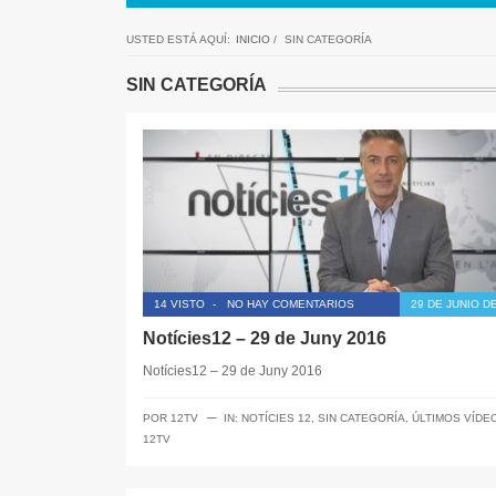
USTED ESTÁ AQUÍ:
INICIO
/
SIN CATEGORÍA
SIN CATEGORÍA
14 VISTO
-
NO HAY COMENTARIOS
29 DE JUNIO D
Notícies12 – 29 de Juny 2016
Notícies12 – 29 de Juny 2016
─
POR
12TV
IN:
NOTÍCIES 12
,
SIN CATEGORÍA
,
ÚLTIMOS VÍDE
12TV