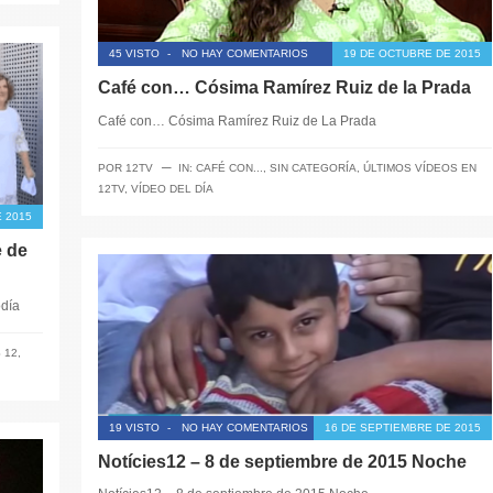
45 VISTO
-
NO HAY COMENTARIOS
19 DE OCTUBRE DE 2015
Café con… Cósima Ramírez Ruiz de la Prada
Café con… Cósima Ramírez Ruiz de La Prada
─
POR
12TV
IN:
CAFÉ CON...
,
SIN CATEGORÍA
,
ÚLTIMOS VÍDEOS EN
12TV
,
VÍDEO DEL DÍA
 2015
e de
iodía
 12
,
19 VISTO
-
NO HAY COMENTARIOS
16 DE SEPTIEMBRE DE 2015
Notícies12 – 8 de septiembre de 2015 Noche